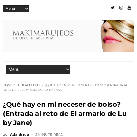
HOME
UNLABELLED
¿QUÉ HAY EN MI NECESER DE BOLSO? (ENTRADA AL
RETO DE EL ARMARIO DE LU BY JANE)
¿Qué hay en mi neceser de bolso?
(Entrada al reto de El armario de Lu
by Jane)
por
Adaldrida
2 MINUTE
READ