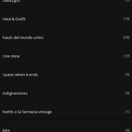
hallazgos
(19)
Haul & Outfit
(58)
hauls del mundo uníos
(19)
I me mine
(4)
I panic when it ends
(4)
indignaciones
(1)
Kiehls o la farmacia vintage
(6)
kiko