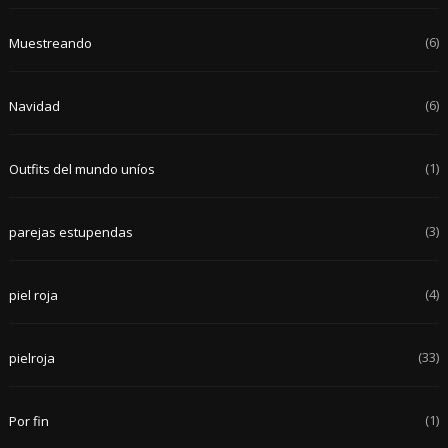
(6)
Muestreando
(6)
Navidad
(1)
Outfits del mundo uníos
(3)
parejas estupendas
(4)
piel roja
(33)
pielroja
(1)
Por fin