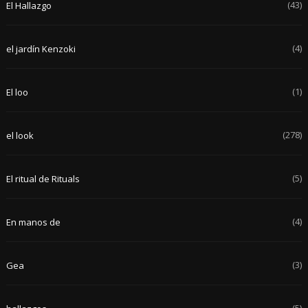
(43)
El Hallazgo
(4)
el jardín Kenzoki
(1)
El loo
(278)
el look
(5)
El ritual de Rituals
(4)
En manos de
(3)
Gea
(5)