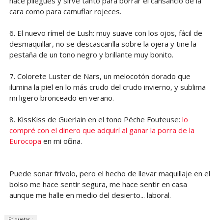
hace pliegues y sirve tanto para borrar el cansancio de la
cara como para camuflar rojeces.
6. El nuevo rímel de Lush: muy suave con los ojos, fácil de
desmaquillar, no se descascarilla sobre la ojera y tiñe la
pestaña de un tono negro y brillante muy bonito.
7. Colorete Luster de Nars, un melocotón dorado que
ilumina la piel en lo más crudo del crudo invierno, y sublima
mi ligero bronceado en verano.
8. KissKiss de Guerlain en el tono Péche Fouteuse:
lo
compré con el dinero que adquirí al ganar la porra de la
Eurocopa
en mi oficina.
Puede sonar frívolo, pero el hecho de llevar maquillaje en el
bolso me hace sentir segura, me hace sentir en casa
aunque me halle en medio del desierto... laboral.
Etiquetas :