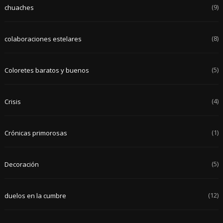
(9)
chuaches
(8)
colaboraciones estelares
(5)
Coloretes baratos y buenos
(4)
Crisis
(1)
Crónicas primorosas
(5)
Decoración
(12)
duelos en la cumbre