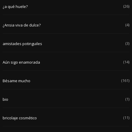
(26)
¿a qué huele?
(4)
¿Ansia viva de dulce?
(3)
amistades potinguiles
(14)
Aún sigo enamorada
(161)
Bésame mucho
(1)
bio
(11)
bricolaje cosmético