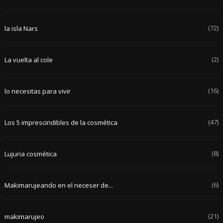
(72)
la isla Nars
(2)
La vuelta al cole
(16)
lo necesitas para vivir
(47)
Los 5 imprescindibles de la cosmética
(8)
Lujuria cosmética
(6)
Makimarujeando en el neceser de...
(21)
makimarujeo