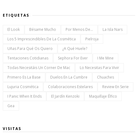
ETIQUETAS
El Look
Bésame Mucho
Por Menos De...
La Isla Nars
Los 5 Imprescindibles De La Cosmética
Pielroja
Uñas Para Qué Os Quiero
¿a Qué Huele?
Tentaciones Cotidianas
Sephora For Ever
I Me Mine
Todas Necesitáis Un Corner De Mac
Lo Necesitas Para Vivir
Primero Es La Base
Duelos En La Cumbre
Chuaches
Lujuria Cosmética
Colaboraciones Estelares
Review En Serie
I Panic When It Ends
El Jardín Kenzoki
Maquillaje Élfico
Gea
VISITAS