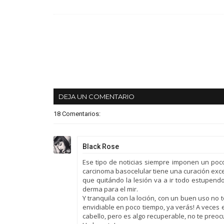
DEJA UN COMENTARIO
18 Comentarios:
Black Rose
Ese tipo de noticias siempre imponen un poco
carcinoma basocelular tiene una curación exc
que quitándo la lesión va a ir todo estupend
derma para el mir.
Y tranquila con la loción, con un buen uso no
envidiable en poco tiempo, ya verás! A veces e
cabello, pero es algo recuperable, no te preoc