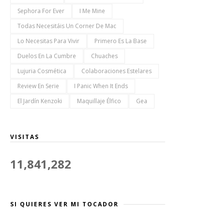
Sephora For Ever
I Me Mine
Todas Necesitáis Un Corner De Mac
Lo Necesitas Para Vivir
Primero Es La Base
Duelos En La Cumbre
Chuaches
Lujuria Cosmética
Colaboraciones Estelares
Review En Serie
I Panic When It Ends
El Jardín Kenzoki
Maquillaje Élfico
Gea
VISITAS
11,841,282
SI QUIERES VER MI TOCADOR