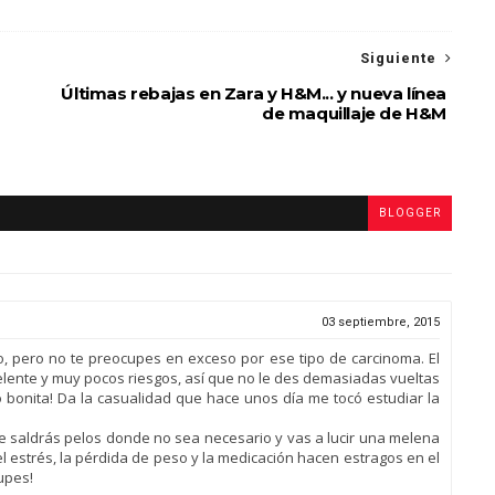
Siguiente
Últimas rebajas en Zara y H&M... y nueva línea
de maquillaje de H&M
BLOGGER
03 septiembre, 2015
, pero no te preocupes en exceso por ese tipo de carcinoma. El
elente y muy pocos riesgos, así que no le des demasiadas vueltas
o bonita! Da la casualidad que hace unos día me tocó estudiar la
 te saldrás pelos donde no sea necesario y vas a lucir una melena
l estrés, la pérdida de peso y la medicación hacen estragos en el
upes!