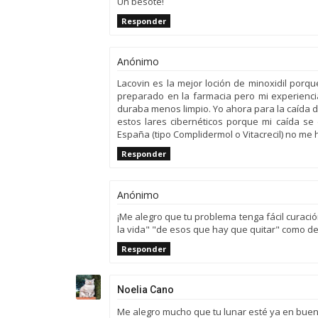
Un besote!
Responder
Anónimo
Lacovin es la mejor loción de minoxidil porq
preparado en la farmacia pero mi experienci
duraba menos limpio. Yo ahora para la caída del
estos lares cibernéticos porque mi caída se 
España (tipo Complidermol o Vitacrecil) no me
Responder
Anónimo
¡Me alegro que tu problema tenga fácil curaci
la vida" "de esos que hay que quitar" como dec
Responder
Noelia Cano
Me alegro mucho que tu lunar esté ya en buena