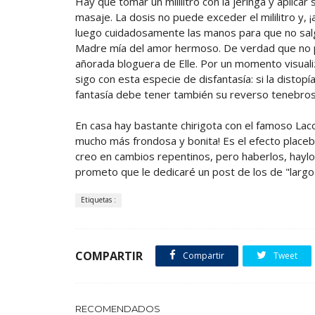
Hay que tomar un mililitro con la jeringa y aplica
masaje. La dosis no puede exceder el mililitro y, 
luego cuidadosamente las manos para que no sal
Madre mía del amor hermoso. De verdad que no pue
añorada bloguera de Elle. Por un momento visuali
sigo con esta especie de disfantasía: si la distopía 
fantasía debe tener también su reverso tenebroso
En casa hay bastante chirigota con el famoso Laco
mucho más frondosa y bonita! Es el efecto place
creo en cambios repentinos, pero haberlos, hayl
prometo que le dedicaré un post de los de "largo
Etiquetas :
COMPARTIR
Compartir
Tweet
RECOMENDADOS