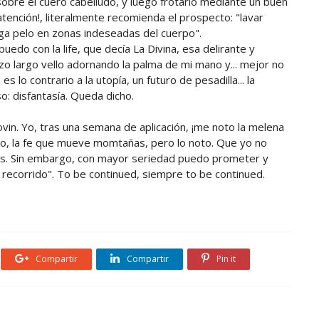
r sobre el cuero cabelludo, y luego frotarlo mediante un buen
¡atención!, literalmente recomienda el prospecto: "lavar
ga pelo en zonas indeseadas del cuerpo".
do con la life, que decía La Divina, esa delirante y
zo largo vello adornando la palma de mi mano y... mejor no
es lo contrario a la utopía, un futuro de pesadilla... la
: disfantasía. Queda dicho.
vin. Yo, tras una semana de aplicación, ¡me noto la melena
bo, la fe que mueve momtañas, pero lo noto. Que yo no
os. Sin embargo, con mayor seriedad puedo prometer y
 recorrido". To be continued, siempre to be continued.
Compartir
Compartir
Pin it