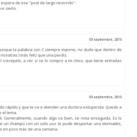
 espera de ese "post de largo recorrido".
r cierto.
03 septiembre, 2015
 aunque la palabra con C siempre impone, no dudo que dentro de
nosotras ) más feliz que una perdiz.
 crecepelo, a ver si se lo compro a mi chico, que tiene entradas
03 septiembre, 2015
tado rápido y que te va a atender una doctora estupenda. Quedo a
e el tema.
fé. Generalmente, cuando algo va bien, se nota enseguida. Es lo
ue un champú con un solo uso te pude despertar una dermatitis,
ido en poco más de una semana.