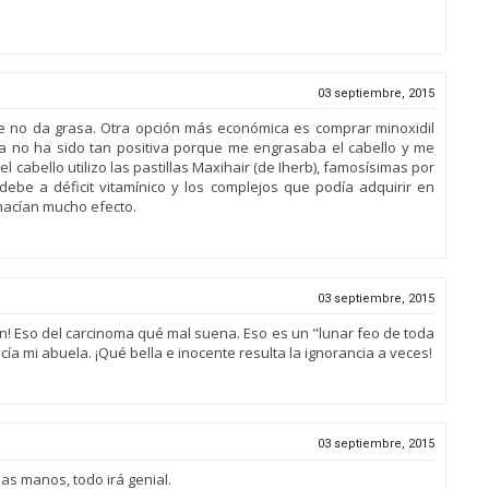
03 septiembre, 2015
ue no da grasa. Otra opción más económica es comprar minoxidil
a no ha sido tan positiva porque me engrasaba el cabello y me
 cabello utilizo las pastillas Maxihair (de Iherb), famosísimas por
debe a déficit vitamínico y los complejos que podía adquirir en
 hacían mucho efecto.
03 septiembre, 2015
ón! Eso del carcinoma qué mal suena. Eso es un "lunar feo de toda
ía mi abuela. ¡Qué bella e inocente resulta la ignorancia a veces!
03 septiembre, 2015
s manos, todo irá genial.