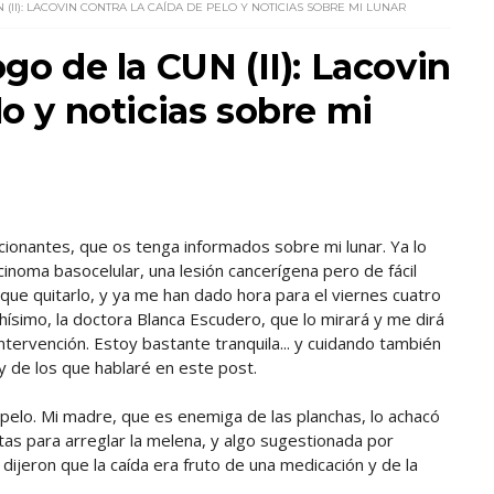
 (II): LACOVIN CONTRA LA CAÍDA DE PELO Y NOTICIAS SOBRE MI LUNAR
ogo de la CUN (II): Lacovin
lo y noticias sobre mi
onantes, que os tenga informados sobre mi lunar. Ya lo
cinoma basocelular, una lesión cancerígena pero de fácil
ue quitarlo, y ya me han dado hora para el viernes cuatro
ísimo, la doctora Blanca Escudero, que lo mirará y me dirá
ntervención. Estoy bastante tranquila... y cuidando también
y de los que hablaré en este post.
 pelo. Mi madre, que es enemiga de las planchas, lo achacó
as para arreglar la melena, y algo sugestionada por
e dijeron que la caída era fruto de una medicación y de la