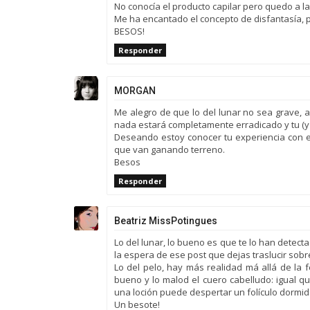
No conocía el producto capilar pero quedo a la
Me ha encantado el concepto de disfantasía, po
BESOS!
Responder
MORGAN
Me alegro de que lo del lunar no sea grave,
nada estará completamente erradicado y tu (y 
Deseando estoy conocer tu experiencia con el
que van ganando terreno.
Besos
Responder
Beatriz MissPotingues
Lo del lunar, lo bueno es que te lo han detec
la espera de ese post que dejas traslucir sobr
Lo del pelo, hay más realidad má allá de la 
bueno y lo malod el cuero cabelludo: igual q
una loción puede despertar un folículo dorm
Un besote!