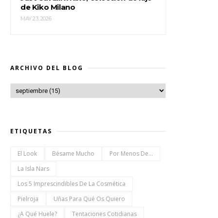
de Kiko Milano
MAY 23, 2026
ARCHIVO DEL BLOG
ETIQUETAS
El Look
Bésame Mucho
Por Menos De...
La Isla Nars
Los 5 Imprescindibles De La Cosmética
Pielroja
Uñas Para Qué Os Quiero
¿a Qué Huele?
Tentaciones Cotidianas