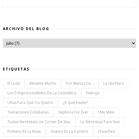
ARCHIVO DEL BLOG
ETIQUETAS
El Look
Bésame Mucho
Por Menos De...
La Isla Nars
Los 5 Imprescindibles De La Cosmética
Pielroja
Uñas Para Qué Os Quiero
¿a Qué Huele?
Tentaciones Cotidianas
Sephora For Ever
I Me Mine
Todas Necesitáis Un Corner De Mac
Lo Necesitas Para Vivir
Primero Es La Base
Duelos En La Cumbre
Chuaches