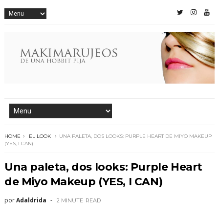
HOME
EL LOOK
UNA PALETA, DOS LOOKS: PURPLE HEART DE MIYO MAKEUP
(YES, I CAN)
Una paleta, dos looks: Purple Heart
de Miyo Makeup (YES, I CAN)
por
Adaldrida
2 MINUTE
READ