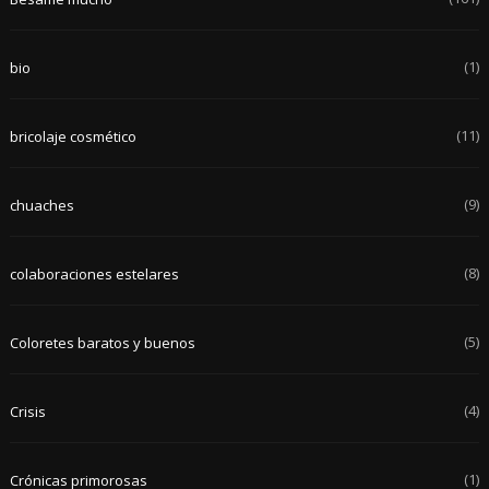
(1)
bio
(11)
bricolaje cosmético
(9)
chuaches
(8)
colaboraciones estelares
(5)
Coloretes baratos y buenos
(4)
Crisis
(1)
Crónicas primorosas