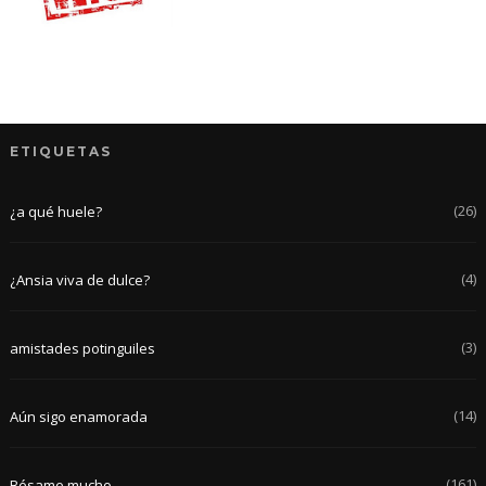
ETIQUETAS
(26)
¿a qué huele?
(4)
¿Ansia viva de dulce?
(3)
amistades potinguiles
(14)
Aún sigo enamorada
(161)
Bésame mucho