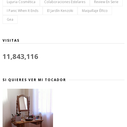
Lujuria Cosmética
Colaboraciones Estelares
Review En Serie
I Panic When It Ends
El Jardín Kenzoki
Maquillaje Élfico
Gea
VISITAS
11,843,116
SI QUIERES VER MI TOCADOR