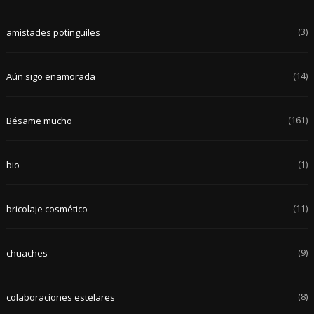
(3)
amistades potinguiles
(14)
Aún sigo enamorada
(161)
Bésame mucho
(1)
bio
(11)
bricolaje cosmético
(9)
chuaches
(8)
colaboraciones estelares