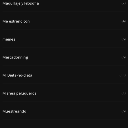
(2)
Maquillaje y Filosofía
(4)
Me estreno con
(6)
memes
(6)
Mercadonning
(33)
Mi Dieta-no-dieta
(1)
Mishea peluqueros
(6)
Muestreando