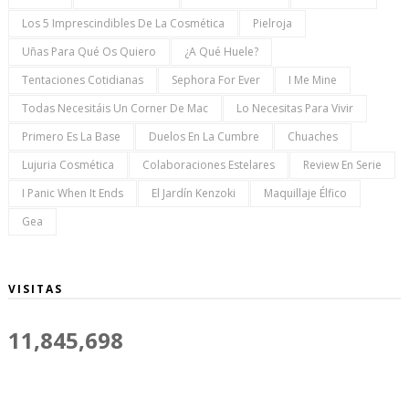
Los 5 Imprescindibles De La Cosmética
Pielroja
Uñas Para Qué Os Quiero
¿a Qué Huele?
Tentaciones Cotidianas
Sephora For Ever
I Me Mine
Todas Necesitáis Un Corner De Mac
Lo Necesitas Para Vivir
Primero Es La Base
Duelos En La Cumbre
Chuaches
Lujuria Cosmética
Colaboraciones Estelares
Review En Serie
I Panic When It Ends
El Jardín Kenzoki
Maquillaje Élfico
Gea
VISITAS
11,845,698