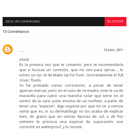
DEJA UN COMENTARIO
BLOGGER
15 Comentarios:
....
15 julio, 2011
¡Hola!
Es la primera vez que te comento; pero te recomendaría
que si buscas un corrector, que no sea para ojeras..., le
eches un ojo al de Make Up For Ever; concretamente el full
cover, fluido.
Yo he probado varios correctores, a pesar de tener
apenas marcas; pero en el caso de mi madre, este le va de
maravilla para cubrir una mancha solar que tiene en el
centro de la cara; justo encima de un moflete, a parte de
tener una “especie”, digo especie por que no se a ciencia
cierta que es, ni su dermatólogo no los acaba de explicar
bien, de grano que en ciertas épocas de sol, o de frio
extremo le provoca una especie de supuración; ese
corrector es waterproof, y lo resiste.