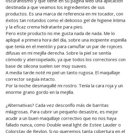
oscurantismo y que tiene en su página web una aplicación
destinada a que veamos los ingredientes de sus
productos. Es una marca de referencia en mi tocador, con
éxitos tan rotundos como el delicioso gel de higiene íntima
y la eficaz crema hidratante para pies.
Pero este producto no me gusta nada de nada. Me lo
apliqué a primera hora del día, sobre una incipiente espinilla
que tenía en el mentón y para camuflar un par de rojeces
difusas en mi mejilla derecha. Sobre la piel se sentía
cómodo y aterciopelado, ya que todos los correctores con
base de silicona suelen ser muy suaves.
A media tarde noté mi piel un tanto rugosa. El maquillaje
corrector seguía intacto.
Por la noche desmaquillé mi rostro. Tenía la cara roja y un
enorme grano gordo en la mejilla.
¿Alternativas? Cada vez desconfío más de barritas
milagrosas. Para cubrir un pequeño desastre, es mejor
acudir a un buen maquillaje correctivo que no nos haya
fallado nunca, como Double weal light de Estee Lauder o
Colorstay de Revlon. Si no queremos tanta cobertura en el