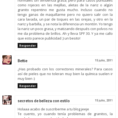
normales sin tendencia grasa; pero para casos puntuales
como rojeces en las mejillas, aletas de la nariz o algún
granito repentino me gusta mucho. Incluso cuando no
tengo ganas de maquillarme pero no quiero salir con la
cara lavada, un par de toques en las orejas, y otro en la
nariz y barbilla, y se nota la diferencia un montón. Yo tengo
la nariz un poco grasa, y matizando después con polvos no
me da problema de brillos. Ah y lleva SPF 30. Y ya me callo
que esto parece publicidad ;) un besito!
Responder
Bettie
15 julio, 2011
¿Has probado con los correctores minerales? Para casos
así de pieles que no toleran muy bien la química suelen ir
muy bien :)
Responder
secretos de belleza con estilo
15 julio, 2011
Holaaa acabo de suscriberme a tu blog jeeje
Te cuento, yo cuando tenía problemas de granitos, la