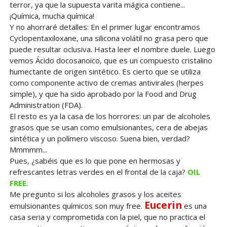
terror, ya que la supuesta varita mágica contiene...
¡Química, mucha química!
Y no ahorraré detalles: En el primer lugar encontramos
Cyclopentaxiloxane, una silicona volátil no grasa pero que
puede resultar oclusiva. Hasta leer el nombre duele. Luego
vemos Ácido docosanoico, que es un compuesto cristalino
humectante de origen sintético. Es cierto que se utiliza
como componente activo de cremas antivirales (herpes
simple), y que ha sido aprobado por la Food and Drug
Administration (FDA).
El resto es ya la casa de los horrores: un par de alcoholes
grasos que se usan como emulsionantes, cera de abejas
sintética y un polímero viscoso. Suena bien, verdad?
Mmmmm...
Pues, ¿sabéis que es lo que pone en hermosas y
refrescantes letras verdes en el frontal de la caja?
OIL
FREE
.
Me pregunto si los alcoholes grasos y los aceites
Eucerin
emulsionantes químicos son muy free.
es una
casa seria y comprometida con la piel, que no practica el