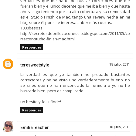
verdad es que me harté de buscar correctores que me
fueran bien y el único decente que me iba bien y que hasta
ahora sigo teniendo por su alta cobertura y su cremosidad
es el Studio Finish de Mac, tengo una review hecha en mi
blog sobre él por si te interesa saber más cositas.
1000besoss
http://secretosdebellezaconestilo.blogspot.com/2011/05/co
rrector-studio-finish-mac.html
Responder
teresweetstyle
15 julio, 2011
la verdad es que yo tambien he probado bastantes
correctores y no he visto uno verdaderamente bueno. no
se si es que no han encontrado la formula o yo no he
buscado bien, pero es complicado.
un besito y feliz finde!
Responder
EmiliaTeacher
16 julio, 2011