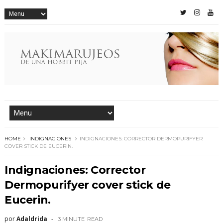
HOME
INDIGNACIONES
INDIGNACIONES: CORRECTOR DERMOPURIFYER
COVER STICK DE EUCERIN.
Indignaciones: Corrector
Dermopurifyer cover stick de
Eucerin.
por
Adaldrida
3 MINUTE
READ