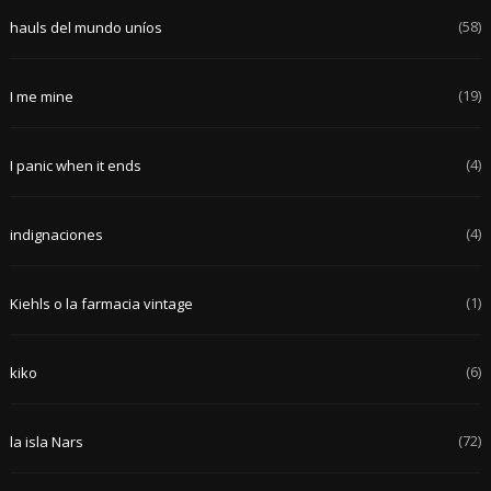
(58)
hauls del mundo uníos
(19)
I me mine
(4)
I panic when it ends
(4)
indignaciones
(1)
Kiehls o la farmacia vintage
(6)
kiko
(72)
la isla Nars