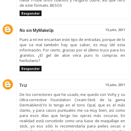
nada. Probé unos cuantos y ninguno cubre, así que cero
de este formato. BESOS
Responder
No sin MyMakeUp
15 julio, 2011
Pues a mí me encantan este tipo de entradas, porque de lo
que va mal también hay que saber, es muy útil esta
información. Por cierto, gracias por el último truco para los
granitos. ¿El gel de aloe vera puro lo compras en
herbolario?
Responder
Triz
15 julio, 2011
De los correctores que he usado, me quedo con Vichy y su
Ultra-corrective Foundation Cream-Stick de la gama
Dermablend.Yo lo tengo en el tono Opal, que es el más
clarito, y para casos puntuales me va muy bien, así como
para esos días que tengo las ojeras más oscuras. En
realidad está concebido como una base de maquillaje en
stick, yo eso sólo lo recomendaría para pieles secas o