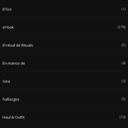
(1)
El loo
(278)
el look
(5)
El ritual de Rituals
(4)
En manos de
(3)
Gea
(5)
hallazgos
(19)
Haul & Outfit