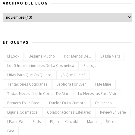
ARCHIVO DEL BLOG
ETIQUETAS
El Look
Bésame Mucho
Por Menos De...
La Isla Nars
Los 5 Imprescindibles De La Cosmética
Pielroja
Uñas Para Qué Os Quiero
¿a Qué Huele?
Tentaciones Cotidianas
Sephora For Ever
I Me Mine
Todas Necesitáis Un Corner De Mac
Lo Necesitas Para Vivir
Primero Es La Base
Duelos En La Cumbre
Chuaches
Lujuria Cosmética
Colaboraciones Estelares
Review En Serie
I Panic When It Ends
El Jardín Kenzoki
Maquillaje Élfico
Gea