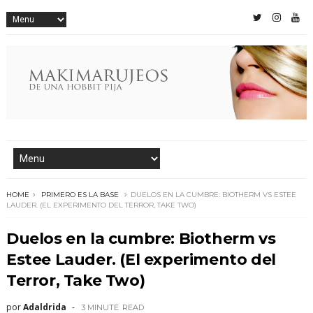
HOME
PRIMERO ES LA BASE
DUELOS EN LA CUMBRE: BIOTHERM VS ESTEE
LAUDER. (EL EXPERIMENTO DEL TERROR, TAKE TWO)
Duelos en la cumbre: Biotherm vs
Estee Lauder. (El experimento del
Terror, Take Two)
por
Adaldrida
3 MINUTE
READ