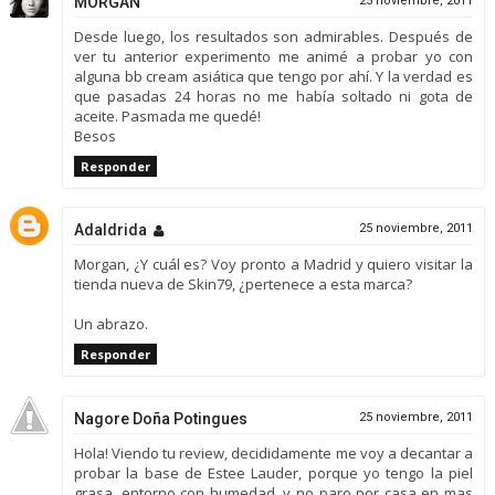
MORGAN
25 noviembre, 2011
Desde luego, los resultados son admirables. Después de
ver tu anterior experimento me animé a probar yo con
alguna bb cream asiática que tengo por ahí. Y la verdad es
que pasadas 24 horas no me había soltado ni gota de
aceite. Pasmada me quedé!
Besos
Responder
Adaldrida
25 noviembre, 2011
Morgan, ¿Y cuál es? Voy pronto a Madrid y quiero visitar la
tienda nueva de Skin79, ¿pertenece a esta marca?
Un abrazo.
Responder
Nagore Doña Potingues
25 noviembre, 2011
Hola! Viendo tu review, decididamente me voy a decantar a
probar la base de Estee Lauder, porque yo tengo la piel
grasa, entorno con humedad, y no paro por casa en mas