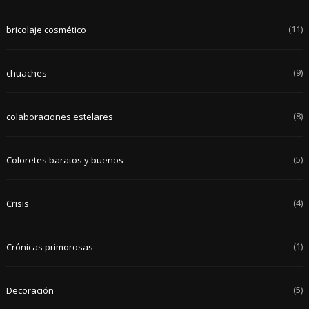
(11)
bricolaje cosmético
(9)
chuaches
(8)
colaboraciones estelares
(5)
Coloretes baratos y buenos
(4)
Crisis
(1)
Crónicas primorosas
(5)
Decoración