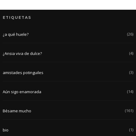
ETIQUETAS
(26)
¿a qué huele?
(4)
¿Ansia viva de dulce?
(3)
amistades potinguiles
(14)
Aún sigo enamorada
(161)
Bésame mucho
(1)
bio