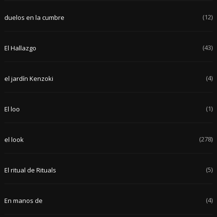
(12)
duelos en la cumbre
(43)
El Hallazgo
(4)
el jardín Kenzoki
(1)
El loo
(278)
el look
(5)
El ritual de Rituals
(4)
En manos de