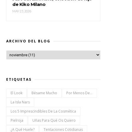
de Kiko Milano
MAY 23, 2026
ARCHIVO DEL BLOG
ETIQUETAS
El Look
Bésame Mucho
Por Menos De...
La Isla Nars
Los 5 Imprescindibles De La Cosmética
Pielroja
Uñas Para Qué Os Quiero
¿a Qué Huele?
Tentaciones Cotidianas