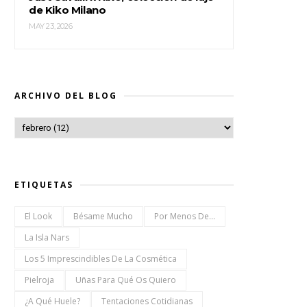
de Kiko Milano
MAY 23, 2026
ARCHIVO DEL BLOG
ETIQUETAS
El Look
Bésame Mucho
Por Menos De...
La Isla Nars
Los 5 Imprescindibles De La Cosmética
Pielroja
Uñas Para Qué Os Quiero
¿a Qué Huele?
Tentaciones Cotidianas