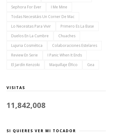
Sephora For Ever
I Me Mine
Todas Necesitáis Un Corner De Mac
Lo Necesitas Para Vivir
Primero Es La Base
Duelos En La Cumbre
Chuaches
Lujuria Cosmética
Colaboraciones Estelares
Review En Serie
I Panic When It Ends
El Jardín Kenzoki
Maquillaje Élfico
Gea
VISITAS
11,842,008
SI QUIERES VER MI TOCADOR