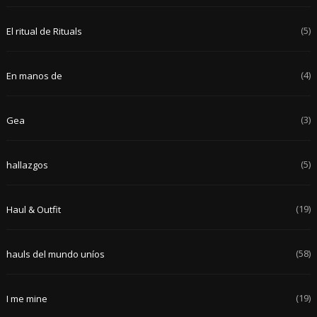
(5)
El ritual de Rituals
(4)
En manos de
(3)
Gea
(5)
hallazgos
(19)
Haul & Outfit
(58)
hauls del mundo uníos
(19)
I me mine