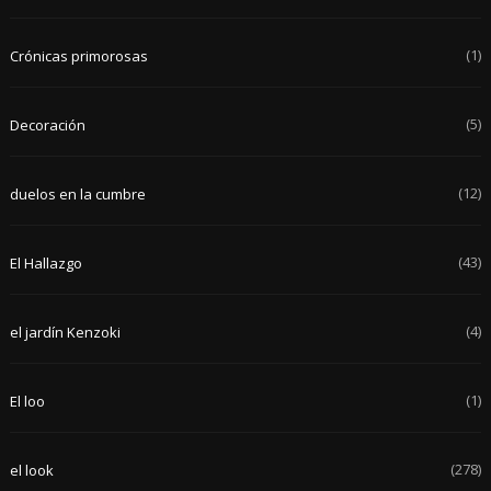
(1)
Crónicas primorosas
(5)
Decoración
(12)
duelos en la cumbre
(43)
El Hallazgo
(4)
el jardín Kenzoki
(1)
El loo
(278)
el look