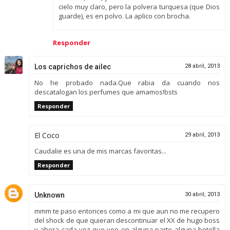
cielo muy claro, pero la polvera turquesa (que Dios
guarde), es en polvo. La aplico con brocha.
Responder
Los caprichos de ailec
28 abril, 2013
No he probado nada.Que rabia da cuando nos
descatalogan los perfumes que amamos!bsts
Responder
El Coco
29 abril, 2013
Caudalie es una de mis marcas favoritas...
Responder
Unknown
30 abril, 2013
mmm te paso entonces como a mi que aun no me recupero
del shock de que quieran descontinuar el XX de hugo boss
y ahora cada vez que veo en alguna parte alguna botella