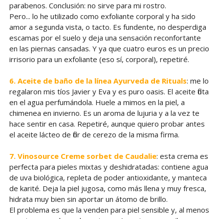
parabenos. Conclusión: no sirve para mi rostro.
Pero... lo he utilizado como exfoliante corporal y ha sido
amor a segunda vista, o tacto. Es fundente, no desperdiga
escamas por el suelo y deja una sensación reconfortante
en las piernas cansadas. Y ya que cuatro euros es un precio
irrisorio para un exfoliante (eso sí, corporal), repetiré.
6. Aceite de baño de la línea Ayurveda de Rituals
: me lo
regalaron mis tíos Javier y Eva y es puro oasis. El aceite flota
en el agua perfumándola. Huele a mimos en la piel, a
chimenea en invierno. Es un aroma de lujuria y a la vez te
hace sentir en casa. Repetiré, aunque quiero probar antes
el aceite lácteo de flor de cerezo de la misma firma.
7. Vinosource Creme sorbet de Caudalie
: esta crema es
perfecta para pieles mixtas y deshidratadas: contiene agua
de uva biológica, repleta de poder antioxidante, y manteca
de karité. Deja la piel jugosa, como más llena y muy fresca,
hidrata muy bien sin aportar un átomo de brillo.
El problema es que la venden para piel sensible y, al menos