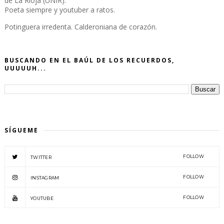
de La Rioja (UNIR).
Poeta siempre y youtuber a ratos.
Potinguera irredenta. Calderoniana de corazón.
BUSCANDO EN EL BAÚL DE LOS RECUERDOS,
UUUUUH...
SÍGUEME
FOLLOW
TWITTER
FOLLOW
INSTAGRAM
FOLLOW
YOUTUBE