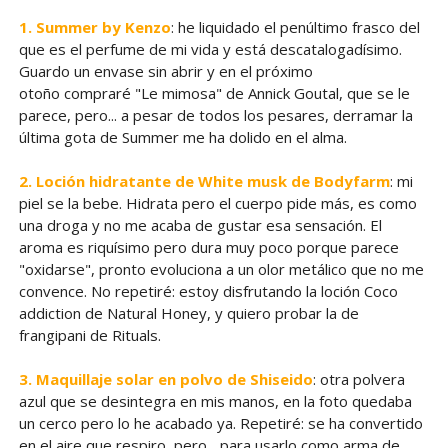
1. Summer by Kenzo
: he liquidado el penúltimo frasco del
que es el perfume de mi vida y está descatalogadísimo.
Guardo un envase sin abrir y en el próximo
otoño compraré "Le mimosa" de Annick Goutal, que se le
parece, pero... a pesar de todos los pesares, derramar la
última gota de Summer me ha dolido en el alma.
2. Loción hidratante de White musk de Bodyfarm
: mi
piel se la bebe. Hidrata pero el cuerpo pide más, es como
una droga y no me acaba de gustar esa sensación. El
aroma es riquísimo pero dura muy poco porque parece
"oxidarse", pronto evoluciona a un olor metálico que no me
convence. No repetiré: estoy disfrutando la loción Coco
addiction de Natural Honey, y quiero probar la de
frangipani de Rituals.
3. Maquillaje solar en polvo de Shiseido
: otra polvera
azul que se desintegra en mis manos, en la foto quedaba
un cerco pero lo he acabado ya. Repetiré: se ha convertido
en el aire que respiro, pero... para usarlo como arma de