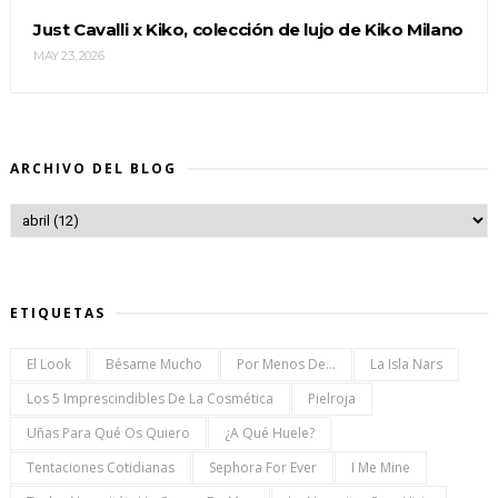
Just Cavalli x Kiko, colección de lujo de Kiko Milano
MAY 23, 2026
ARCHIVO DEL BLOG
ETIQUETAS
El Look
Bésame Mucho
Por Menos De...
La Isla Nars
Los 5 Imprescindibles De La Cosmética
Pielroja
Uñas Para Qué Os Quiero
¿a Qué Huele?
Tentaciones Cotidianas
Sephora For Ever
I Me Mine