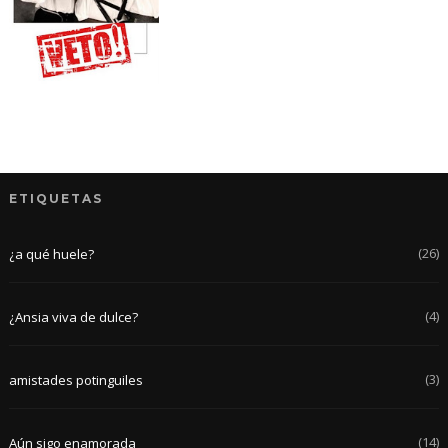
ETIQUETAS
(26)
¿a qué huele?
(4)
¿Ansia viva de dulce?
(3)
amistades potinguiles
(14)
Aún sigo enamorada