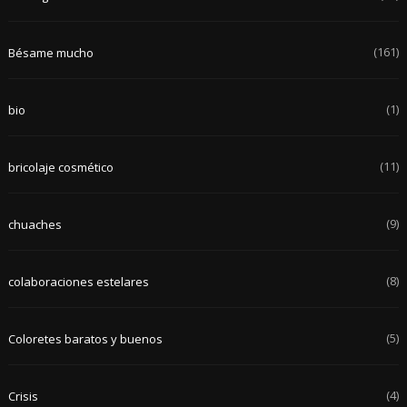
(161)
Bésame mucho
(1)
bio
(11)
bricolaje cosmético
(9)
chuaches
(8)
colaboraciones estelares
(5)
Coloretes baratos y buenos
(4)
Crisis