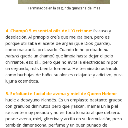
Terminados en la segunda quincena del mes
4. Champú 5 essential oils de L´Occitane
: fracaso y
desolación. Al principio creía que me iba bien, pero es
porque utilizaba el aceite de argán (que Dios guarde),
como mascarilla prelavado. Cuando lo he probado
au
naturel
queda un champú que limpia hasta dejar el pelo
chirriante, eso sí..., pero que no evita la electricidad ni por
un segundo, más bien la fomenta. He terminado usándolo
como burbujas de baño: su olor es relajante y adictivo, pura
lujuria cosmética.
5. Exfoliante facial de avena y miel de Queen Helene
:
huele a desayuno irlandés. Es un emplasto bastante grueso
con gránulos diminutos pero que ¡rascan, mamá! En la piel
se siente muy pesado y no es todo lo natural que debiera:
posee avena, miel, glicerina y arcilla en su formulación, pero
también dimenticona, perfume y un buen puñado de