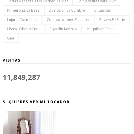
Todas Necesitáis Un Corner De Mac
Lo Necesitas Para Vivir
Primero Es La Base
Duelos En La Cumbre
Chuaches
Lujuria Cosmética
Colaboraciones Estelares
Review En Serie
I Panic When It Ends
El Jardín Kenzoki
Maquillaje Élfico
Gea
VISITAS
11,849,287
SI QUIERES VER MI TOCADOR