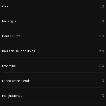
(3)
Gea
(5)
hallazgos
(19)
Haul & Outfit
(58)
hauls del mundo uníos
(19)
I me mine
(4)
I panic when it ends
(4)
indignaciones