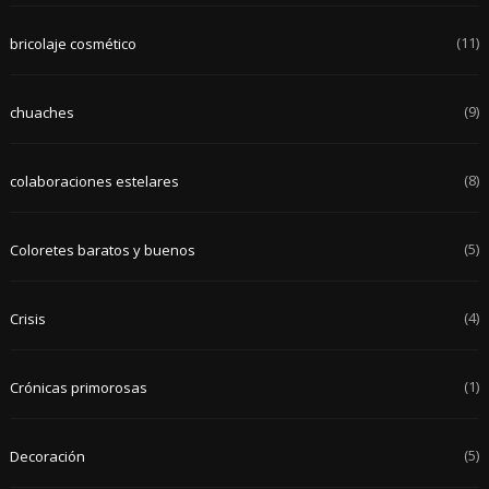
(11)
bricolaje cosmético
(9)
chuaches
(8)
colaboraciones estelares
(5)
Coloretes baratos y buenos
(4)
Crisis
(1)
Crónicas primorosas
(5)
Decoración