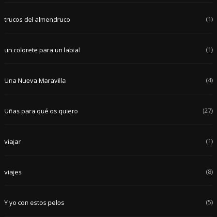
(1)
trucos del almendruco
(1)
un colorete para un labial
(4)
Una Nueva Maravilla
(27)
Uñas para qué os quiero
(1)
viajar
(8)
viajes
(5)
Y yo con estos pelos