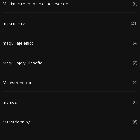
(6)
Makimarujeando en el neceser de...
(21)
makimarujeo
(4)
maquillaje élfico
(2)
Maquillaje y Filosofía
(4)
Me estreno con
(6)
memes
(6)
Mercadonning