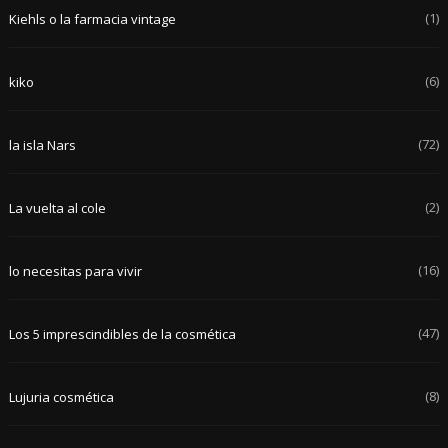
(1)
Kiehls o la farmacia vintage
(6)
kiko
(72)
la isla Nars
(2)
La vuelta al cole
(16)
lo necesitas para vivir
(47)
Los 5 imprescindibles de la cosmética
(8)
Lujuria cosmética