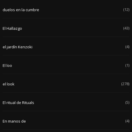
(12)
duelos en la cumbre
(43)
El Hallazgo
(4)
el jardín Kenzoki
(1)
El loo
(278)
el look
(5)
El ritual de Rituals
(4)
En manos de