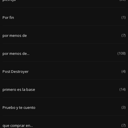
(1)
Por fin
(7)
por menos de
(108)
por menos de...
(4)
Post Destroyer
(14)
primero es la base
(3)
Pruebo y te cuento
(7)
que comprar en...