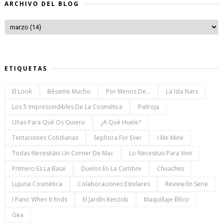
ARCHIVO DEL BLOG
ETIQUETAS
El Look
Bésame Mucho
Por Menos De...
La Isla Nars
Los 5 Imprescindibles De La Cosmética
Pielroja
Uñas Para Qué Os Quiero
¿a Qué Huele?
Tentaciones Cotidianas
Sephora For Ever
I Me Mine
Todas Necesitáis Un Corner De Mac
Lo Necesitas Para Vivir
Primero Es La Base
Duelos En La Cumbre
Chuaches
Lujuria Cosmética
Colaboraciones Estelares
Review En Serie
I Panic When It Ends
El Jardín Kenzoki
Maquillaje Élfico
Gea