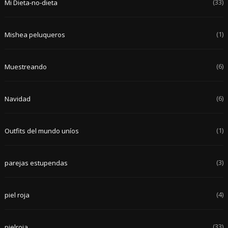
(33)
Mi Dieta-no-dieta
(1)
Mishea peluqueros
(6)
Muestreando
(6)
Navidad
(1)
Outfits del mundo uníos
(3)
parejas estupendas
(4)
piel roja
(33)
pielroja