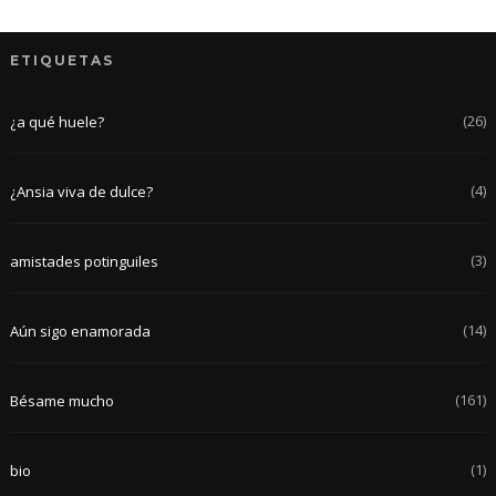
ETIQUETAS
(26)
¿a qué huele?
(4)
¿Ansia viva de dulce?
(3)
amistades potinguiles
(14)
Aún sigo enamorada
(161)
Bésame mucho
(1)
bio