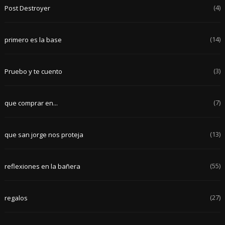
(4)
Post Destroyer
(14)
primero es la base
(3)
Pruebo y te cuento
(7)
que comprar en...
(13)
que san jorge nos proteja
(55)
reflexiones en la bañera
(27)
regalos