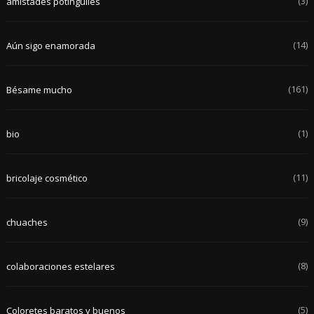
(3)
amistades potinguiles
(14)
Aún sigo enamorada
(161)
Bésame mucho
(1)
bio
(11)
bricolaje cosmético
(9)
chuaches
(8)
colaboraciones estelares
(5)
Coloretes baratos y buenos