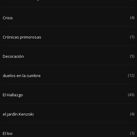
(4)
Crisis
(1)
Crónicas primorosas
(5)
Decoración
(12)
duelos en la cumbre
(43)
El Hallazgo
(4)
el jardín Kenzoki
(1)
El loo