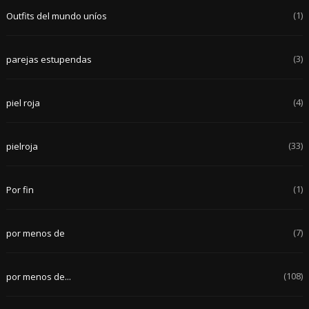
(1)
Outfits del mundo uníos
(3)
parejas estupendas
(4)
piel roja
(33)
pielroja
(1)
Por fin
(7)
por menos de
(108)
por menos de...