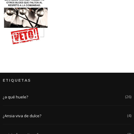
ETIQUETAS
(26)
¿a qué huele?
(4)
¿Ansia viva de dulce?