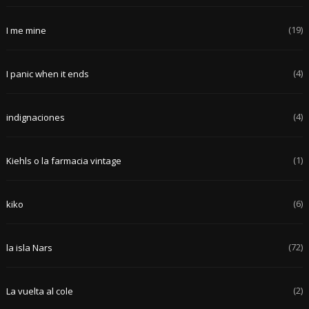
(19)
I me mine
(4)
I panic when it ends
(4)
indignaciones
(1)
Kiehls o la farmacia vintage
(6)
kiko
(72)
la isla Nars
(2)
La vuelta al cole