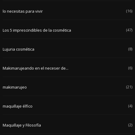
(16)
lo necesitas para vivir
(47)
Los 5 imprescindibles de la cosmética
(8)
Lujuria cosmética
(6)
Makimarujeando en el neceser de...
(21)
makimarujeo
(4)
maquillaje élfico
(2)
Maquillaje y Filosofía