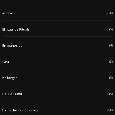
(278)
el look
(5)
El ritual de Rituals
(4)
En manos de
(3)
Gea
(5)
hallazgos
(19)
Haul & Outfit
(58)
hauls del mundo uníos