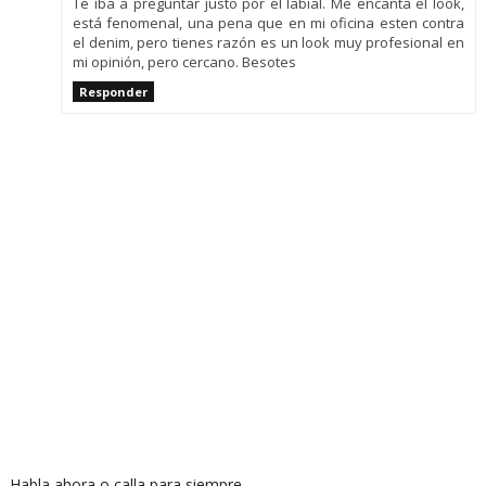
Te iba a preguntar justo por el labial. Me encanta el look,
está fenomenal, una pena que en mi oficina esten contra
el denim, pero tienes razón es un look muy profesional en
mi opinión, pero cercano. Besotes
Responder
Habla ahora o calla para siempre...