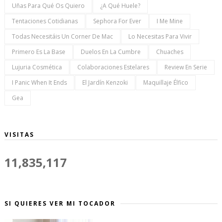
Uñas Para Qué Os Quiero
¿a Qué Huele?
Tentaciones Cotidianas
Sephora For Ever
I Me Mine
Todas Necesitáis Un Corner De Mac
Lo Necesitas Para Vivir
Primero Es La Base
Duelos En La Cumbre
Chuaches
Lujuria Cosmética
Colaboraciones Estelares
Review En Serie
I Panic When It Ends
El Jardín Kenzoki
Maquillaje Élfico
Gea
VISITAS
11,835,117
SI QUIERES VER MI TOCADOR