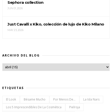
Sephora collection
JUN 01, 2026
Just Cavalli x Kiko, colección de lujo de Kiko Milano
MAY 23, 2026
ARCHIVO DEL BLOG
ETIQUETAS
El Look
Bésame Mucho
Por Menos De...
La Isla Nars
Los 5 Imprescindibles De La Cosmética
Pielroja