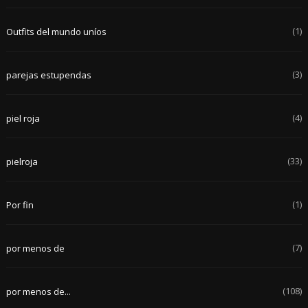
(1)
Outfits del mundo uníos
(3)
parejas estupendas
(4)
piel roja
(33)
pielroja
(1)
Por fin
(7)
por menos de
(108)
por menos de...