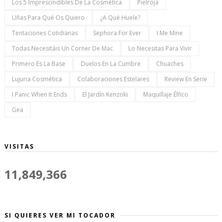
Los 5 Imprescindibles De La Cosmética
Pielroja
Uñas Para Qué Os Quiero
¿a Qué Huele?
Tentaciones Cotidianas
Sephora For Ever
I Me Mine
Todas Necesitáis Un Corner De Mac
Lo Necesitas Para Vivir
Primero Es La Base
Duelos En La Cumbre
Chuaches
Lujuria Cosmética
Colaboraciones Estelares
Review En Serie
I Panic When It Ends
El Jardín Kenzoki
Maquillaje Élfico
Gea
VISITAS
11,849,366
SI QUIERES VER MI TOCADOR