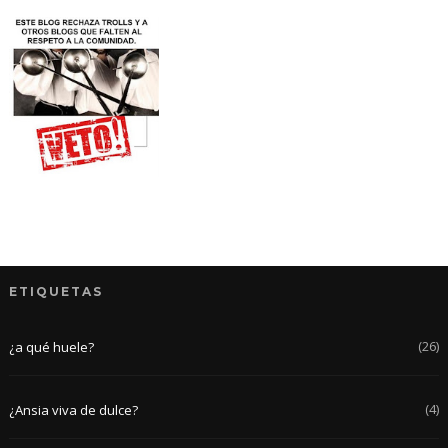
ETIQUETAS
(26)
¿a qué huele?
(4)
¿Ansia viva de dulce?