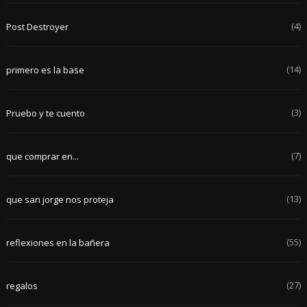
(4)
Post Destroyer
(14)
primero es la base
(3)
Pruebo y te cuento
(7)
que comprar en...
(13)
que san jorge nos proteja
(55)
reflexiones en la bañera
(27)
regalos