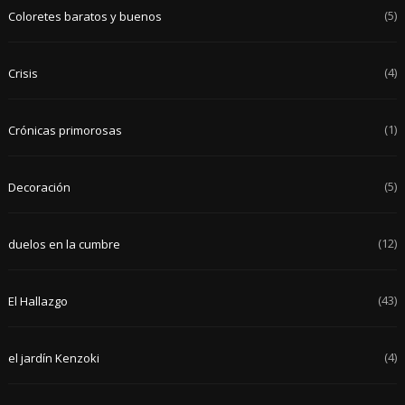
(5)
Coloretes baratos y buenos
(4)
Crisis
(1)
Crónicas primorosas
(5)
Decoración
(12)
duelos en la cumbre
(43)
El Hallazgo
(4)
el jardín Kenzoki