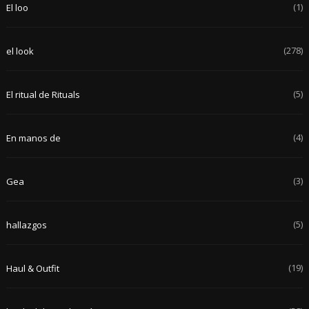
(1)
El loo
(278)
el look
(5)
El ritual de Rituals
(4)
En manos de
(3)
Gea
(5)
hallazgos
(19)
Haul & Outfit