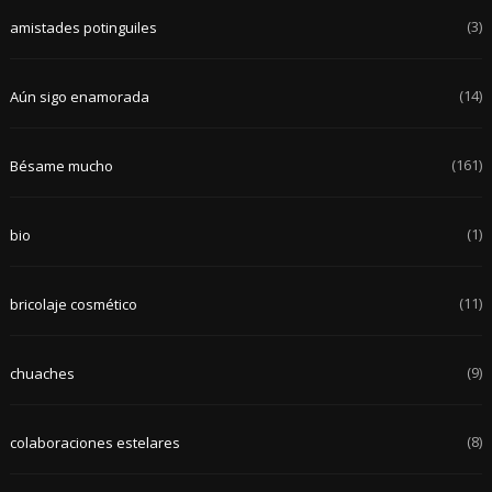
(3)
amistades potinguiles
(14)
Aún sigo enamorada
(161)
Bésame mucho
(1)
bio
(11)
bricolaje cosmético
(9)
chuaches
(8)
colaboraciones estelares