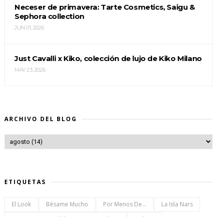
Neceser de primavera: Tarte Cosmetics, Saigu &
Sephora collection
JUN 01, 2026
Just Cavalli x Kiko, colección de lujo de Kiko Milano
MAY 23, 2026
ARCHIVO DEL BLOG
ETIQUETAS
El Look
Bésame Mucho
Por Menos De...
La Isla Nars