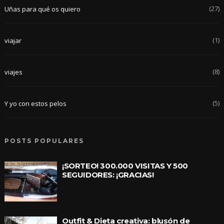
(27)
Uñas para qué os quiero
(1)
viajar
(8)
viajes
(5)
Y yo con estos pelos
POSTS POPULARES
¡SORTEO! 300.000 VISITAS Y 500
SEGUIDORES: ¡GRACIAS!
Outfit & Dieta creativa: blusón de