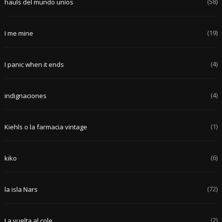
(58)
hauls del mundo uníos
(19)
I me mine
(4)
I panic when it ends
(4)
indignaciones
(1)
Kiehls o la farmacia vintage
(6)
kiko
(72)
la isla Nars
(2)
La vuelta al cole