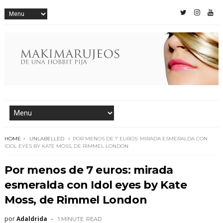
HOME
UNLABELLED
POR MENOS DE 7 EUROS: MIRADA ESMERALDA CON
IDOL EYES BY KATE MOSS, DE RIMMEL LONDON
Por menos de 7 euros: mirada
esmeralda con Idol eyes by Kate
Moss, de Rimmel London
por
Adaldrida
1 MINUTE
READ