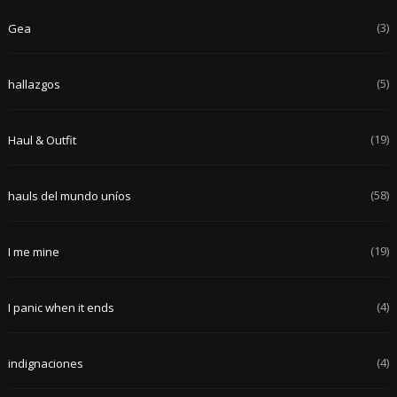
(3)
Gea
(5)
hallazgos
(19)
Haul & Outfit
(58)
hauls del mundo uníos
(19)
I me mine
(4)
I panic when it ends
(4)
indignaciones