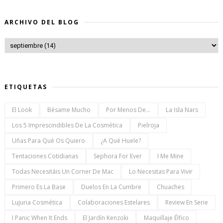
ARCHIVO DEL BLOG
ETIQUETAS
El Look
Bésame Mucho
Por Menos De...
La Isla Nars
Los 5 Imprescindibles De La Cosmética
Pielroja
Uñas Para Qué Os Quiero
¿a Qué Huele?
Tentaciones Cotidianas
Sephora For Ever
I Me Mine
Todas Necesitáis Un Corner De Mac
Lo Necesitas Para Vivir
Primero Es La Base
Duelos En La Cumbre
Chuaches
Lujuria Cosmética
Colaboraciones Estelares
Review En Serie
I Panic When It Ends
El Jardín Kenzoki
Maquillaje Élfico