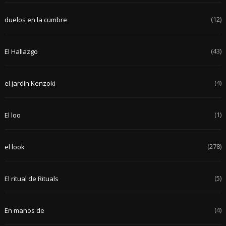
(12)
duelos en la cumbre
(43)
El Hallazgo
(4)
el jardín Kenzoki
(1)
El loo
(278)
el look
(5)
El ritual de Rituals
(4)
En manos de