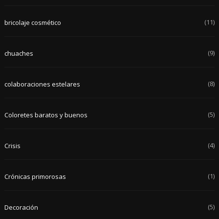
(11)
bricolaje cosmético
(9)
chuaches
(8)
colaboraciones estelares
(5)
Coloretes baratos y buenos
(4)
Crisis
(1)
Crónicas primorosas
(5)
Decoración