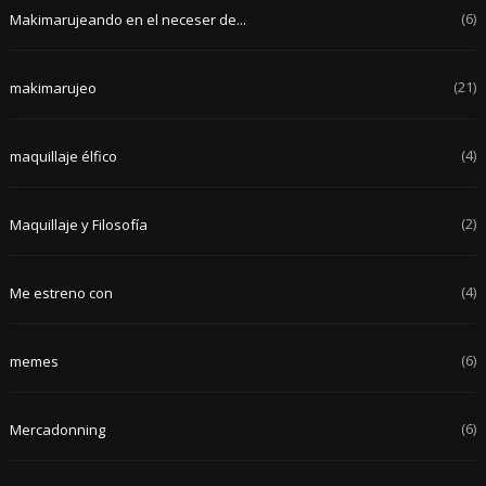
(6)
Makimarujeando en el neceser de...
(21)
makimarujeo
(4)
maquillaje élfico
(2)
Maquillaje y Filosofía
(4)
Me estreno con
(6)
memes
(6)
Mercadonning