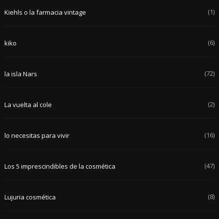
(1)
Kiehls o la farmacia vintage
(6)
kiko
(72)
la isla Nars
(2)
La vuelta al cole
(16)
lo necesitas para vivir
(47)
Los 5 imprescindibles de la cosmética
(8)
Lujuria cosmética