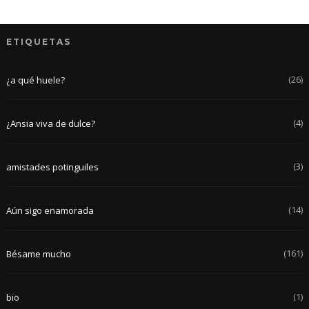
ETIQUETAS
(26)
¿a qué huele?
(4)
¿Ansia viva de dulce?
(3)
amistades potinguiles
(14)
Aún sigo enamorada
(161)
Bésame mucho
(1)
bio