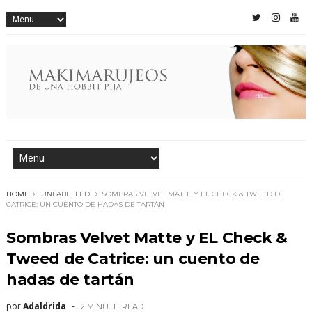
HOME
UNLABELLED
SOMBRAS VELVET MATTE Y EL CHECK & TWEED DE
CATRICE: UN CUENTO DE HADAS DE TARTÁN
Sombras Velvet Matte y EL Check &
Tweed de Catrice: un cuento de
hadas de tartán
por
Adaldrida
2 MINUTE
READ