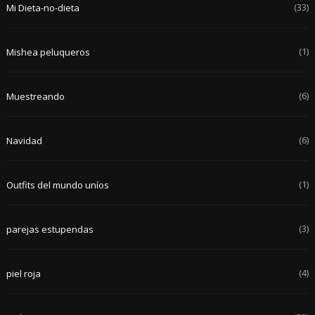
(33)
Mi Dieta-no-dieta
(1)
Mishea peluqueros
(6)
Muestreando
(6)
Navidad
(1)
Outfits del mundo uníos
(3)
parejas estupendas
(4)
piel roja