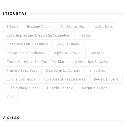
ETIQUETAS
El Look
Bésame Mucho
Por Menos De...
La Isla Nars
Los 5 Imprescindibles De La Cosmética
Pielroja
Uñas Para Qué Os Quiero
¿a Qué Huele?
Tentaciones Cotidianas
Sephora For Ever
I Me Mine
Todas Necesitáis Un Corner De Mac
Lo Necesitas Para Vivir
Primero Es La Base
Duelos En La Cumbre
Chuaches
Lujuria Cosmética
Colaboraciones Estelares
Review En Serie
I Panic When It Ends
El Jardín Kenzoki
Maquillaje Élfico
Gea
VISITAS