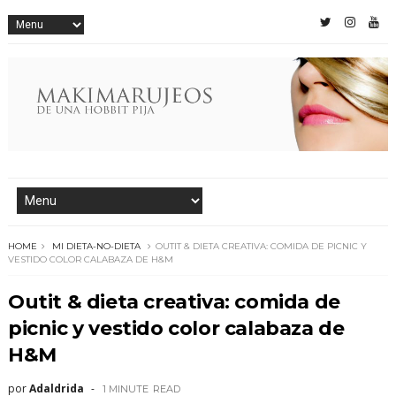
HOME
MI DIETA-NO-DIETA
OUTIT & DIETA CREATIVA: COMIDA DE PICNIC Y
VESTIDO COLOR CALABAZA DE H&M
Outit & dieta creativa: comida de
picnic y vestido color calabaza de
H&M
por
Adaldrida
1 MINUTE
READ