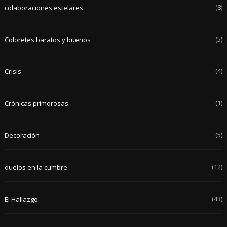
(8)
colaboraciones estelares
(5)
Coloretes baratos y buenos
(4)
Crisis
(1)
Crónicas primorosas
(5)
Decoración
(12)
duelos en la cumbre
(43)
El Hallazgo