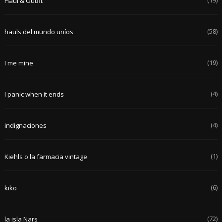
(19)
Haul & Outfit
(58)
hauls del mundo uníos
(19)
I me mine
(4)
I panic when it ends
(4)
indignaciones
(1)
Kiehls o la farmacia vintage
(6)
kiko
(72)
la isla Nars