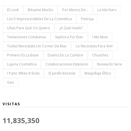
El Look
Bésame Mucho
Por Menos De...
La Isla Nars
Los 5 Imprescindibles De La Cosmética
Pielroja
Uñas Para Qué Os Quiero
¿a Qué Huele?
Tentaciones Cotidianas
Sephora For Ever
I Me Mine
Todas Necesitáis Un Corner De Mac
Lo Necesitas Para Vivir
Primero Es La Base
Duelos En La Cumbre
Chuaches
Lujuria Cosmética
Colaboraciones Estelares
Review En Serie
I Panic When It Ends
El Jardín Kenzoki
Maquillaje Élfico
Gea
VISITAS
11,835,350