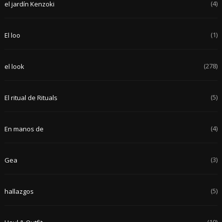
(4)
el jardín Kenzoki
(1)
El loo
(278)
el look
(5)
El ritual de Rituals
(4)
En manos de
(3)
Gea
(5)
hallazgos