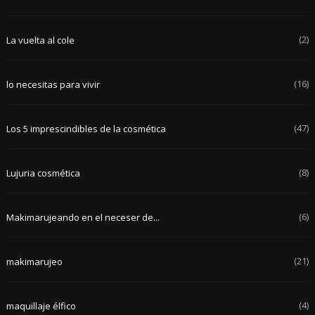
(2)
La vuelta al cole
(16)
lo necesitas para vivir
(47)
Los 5 imprescindibles de la cosmética
(8)
Lujuria cosmética
(6)
Makimarujeando en el neceser de...
(21)
makimarujeo
(4)
maquillaje élfico