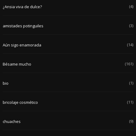
(4)
¿Ansia viva de dulce?
(3)
amistades potinguiles
(14)
Aún sigo enamorada
(161)
Bésame mucho
(1)
bio
(11)
bricolaje cosmético
(9)
chuaches