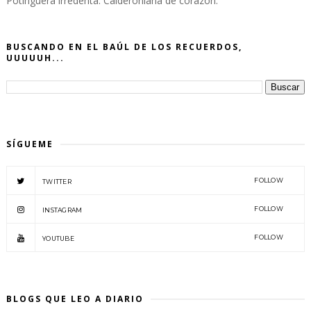
Potinguera irredenta. Calderoniana de corazón.
BUSCANDO EN EL BAÚL DE LOS RECUERDOS,
UUUUUH...
SÍGUEME
FOLLOW
TWITTER
FOLLOW
INSTAGRAM
FOLLOW
YOUTUBE
BLOGS QUE LEO A DIARIO