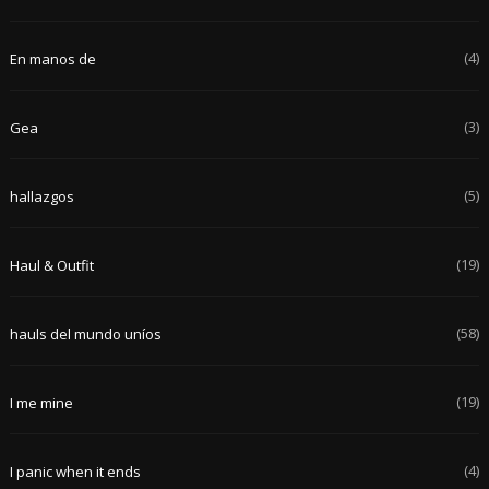
(4)
En manos de
(3)
Gea
(5)
hallazgos
(19)
Haul & Outfit
(58)
hauls del mundo uníos
(19)
I me mine
(4)
I panic when it ends