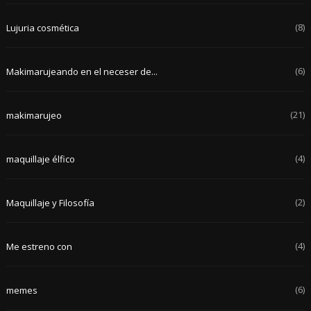
(8)
Lujuria cosmética
(6)
Makimarujeando en el neceser de...
(21)
makimarujeo
(4)
maquillaje élfico
(2)
Maquillaje y Filosofía
(4)
Me estreno con
(6)
memes