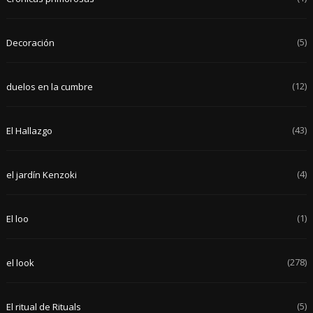
(5)
Decoración
(12)
duelos en la cumbre
(43)
El Hallazgo
(4)
el jardín Kenzoki
(1)
El loo
(278)
el look
(5)
El ritual de Rituals