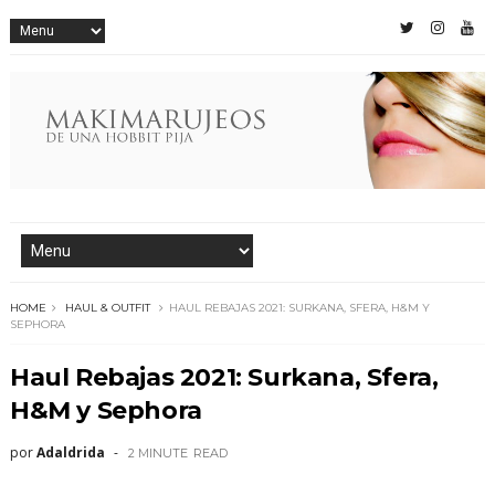
HOME
HAUL & OUTFIT
HAUL REBAJAS 2021: SURKANA, SFERA, H&M Y
SEPHORA
Haul Rebajas 2021: Surkana, Sfera,
H&M y Sephora
por
Adaldrida
2 MINUTE
READ