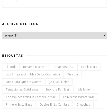
ARCHIVO DEL BLOG
ETIQUETAS
El Look
Bésame Mucho
Por Menos De...
La Isla Nars
Los 5 Imprescindibles De La Cosmética
Pielroja
Uñas Para Qué Os Quiero
¿a Qué Huele?
Tentaciones Cotidianas
Sephora For Ever
I Me Mine
Todas Necesitáis Un Corner De Mac
Lo Necesitas Para Vivir
Primero Es La Base
Duelos En La Cumbre
Chuaches