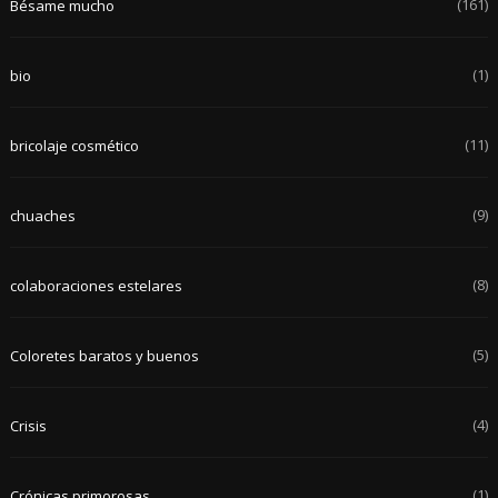
(161)
Bésame mucho
(1)
bio
(11)
bricolaje cosmético
(9)
chuaches
(8)
colaboraciones estelares
(5)
Coloretes baratos y buenos
(4)
Crisis
(1)
Crónicas primorosas