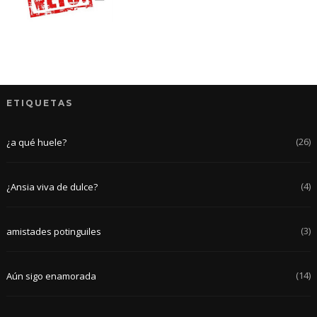
ETIQUETAS
(26)
¿a qué huele?
(4)
¿Ansia viva de dulce?
(3)
amistades potinguiles
(14)
Aún sigo enamorada