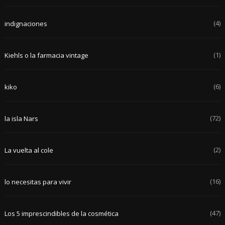
(4)
indignaciones
(1)
Kiehls o la farmacia vintage
(6)
kiko
(72)
la isla Nars
(2)
La vuelta al cole
(16)
lo necesitas para vivir
(47)
Los 5 imprescindibles de la cosmética