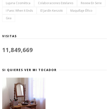
Lujuria Cosmética
Colaboraciones Estelares
Review En Serie
I Panic When It Ends
El Jardín Kenzoki
Maquillaje Élfico
Gea
VISITAS
11,849,669
SI QUIERES VER MI TOCADOR