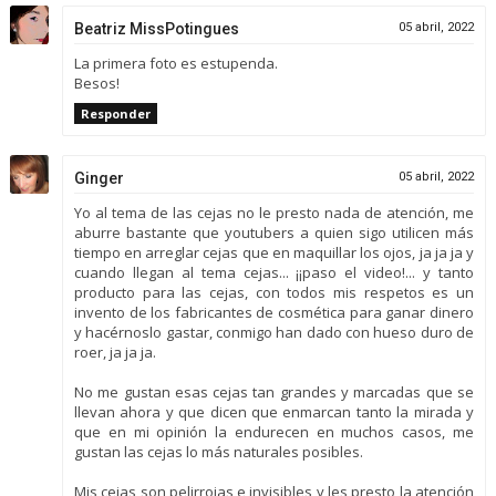
Beatriz MissPotingues
05 abril, 2022
La primera foto es estupenda.
Besos!
Responder
Ginger
05 abril, 2022
Yo al tema de las cejas no le presto nada de atención, me
aburre bastante que youtubers a quien sigo utilicen más
tiempo en arreglar cejas que en maquillar los ojos, ja ja ja y
cuando llegan al tema cejas... ¡¡paso el video!... y tanto
producto para las cejas, con todos mis respetos es un
invento de los fabricantes de cosmética para ganar dinero
y hacérnoslo gastar, conmigo han dado con hueso duro de
roer, ja ja ja.
No me gustan esas cejas tan grandes y marcadas que se
llevan ahora y que dicen que enmarcan tanto la mirada y
que en mi opinión la endurecen en muchos casos, me
gustan las cejas lo más naturales posibles.
Mis cejas son pelirrojas e invisibles y les presto la atención