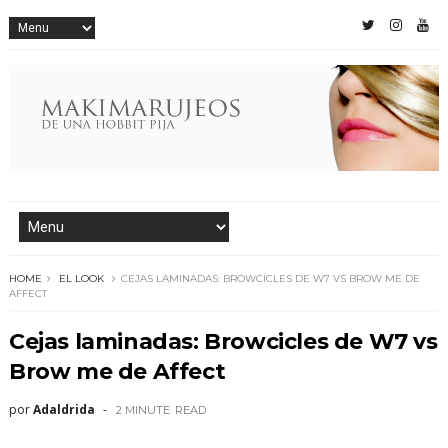
HOME
EL LOOK
CEJAS LAMINADAS: BROWCICLES DE W7 VS BROW ME DE
AFFECT
Cejas laminadas: Browcicles de W7 vs
Brow me de Affect
por
Adaldrida
2 MINUTE
READ