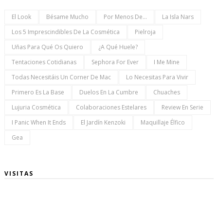
El Look
Bésame Mucho
Por Menos De...
La Isla Nars
Los 5 Imprescindibles De La Cosmética
Pielroja
Uñas Para Qué Os Quiero
¿a Qué Huele?
Tentaciones Cotidianas
Sephora For Ever
I Me Mine
Todas Necesitáis Un Corner De Mac
Lo Necesitas Para Vivir
Primero Es La Base
Duelos En La Cumbre
Chuaches
Lujuria Cosmética
Colaboraciones Estelares
Review En Serie
I Panic When It Ends
El Jardín Kenzoki
Maquillaje Élfico
Gea
VISITAS