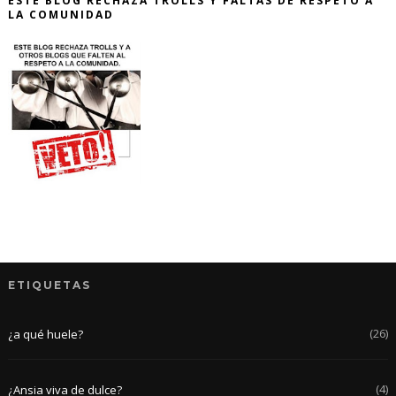
ESTE BLOG RECHAZA TROLLS Y FALTAS DE RESPETO A
LA COMUNIDAD
ETIQUETAS
(26)
¿a qué huele?
(4)
¿Ansia viva de dulce?