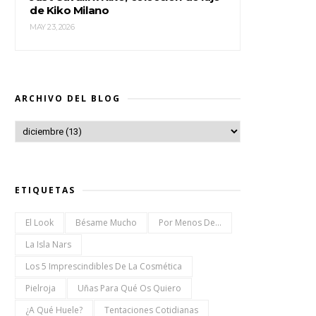
de Kiko Milano
MAY 23, 2026
ARCHIVO DEL BLOG
ETIQUETAS
El Look
Bésame Mucho
Por Menos De...
La Isla Nars
Los 5 Imprescindibles De La Cosmética
Pielroja
Uñas Para Qué Os Quiero
¿a Qué Huele?
Tentaciones Cotidianas