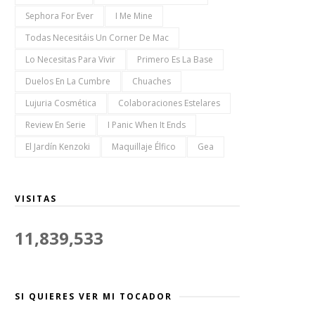
Sephora For Ever
I Me Mine
Todas Necesitáis Un Corner De Mac
Lo Necesitas Para Vivir
Primero Es La Base
Duelos En La Cumbre
Chuaches
Lujuria Cosmética
Colaboraciones Estelares
Review En Serie
I Panic When It Ends
El Jardín Kenzoki
Maquillaje Élfico
Gea
VISITAS
11,839,533
SI QUIERES VER MI TOCADOR