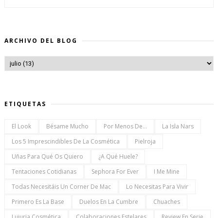
ARCHIVO DEL BLOG
ETIQUETAS
El Look
Bésame Mucho
Por Menos De...
La Isla Nars
Los 5 Imprescindibles De La Cosmética
Pielroja
Uñas Para Qué Os Quiero
¿a Qué Huele?
Tentaciones Cotidianas
Sephora For Ever
I Me Mine
Todas Necesitáis Un Corner De Mac
Lo Necesitas Para Vivir
Primero Es La Base
Duelos En La Cumbre
Chuaches
Lujuria Cosmética
Colaboraciones Estelares
Review En Serie