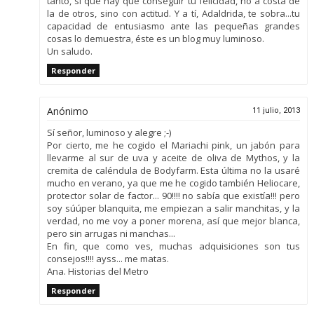
tanto, sí que hay que conseguir tu felicidad, no a costa de
la de otros, sino con actitud. Y a tí, Adaldrida, te sobra...tu
capacidad de entusiasmo ante las pequeñas grandes
cosas lo demuestra, éste es un blog muy luminoso.
Un saludo.
Responder
Anónimo
11 julio, 2013
Sí señor, luminoso y alegre ;-)
Por cierto, me he cogido el Mariachi pink, un jabón para
llevarme al sur de uva y aceite de oliva de Mythos, y la
cremita de caléndula de Bodyfarm. Esta última no la usaré
mucho en verano, ya que me he cogido también Heliocare,
protector solar de factor... 90!!!! no sabía que existía!!! pero
soy súúper blanquita, me empiezan a salir manchitas, y la
verdad, no me voy a poner morena, así que mejor blanca,
pero sin arrugas ni manchas...
En fin, que como ves, muchas adquisiciones son tus
consejos!!!! ayss... me matas.
Ana. Historias del Metro
Responder