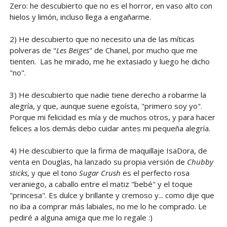
Zero: he descubierto que no es el horror, en vaso alto con
hielos y limón, incluso llega a engañarme.
2) He descubierto que no necesito una de las míticas
polveras de "
Les Beiges
" de Chanel, por mucho que me
tienten. Las he mirado, me he extasiado y luego he dicho
"no".
3) He descubierto que nadie tiene derecho a robarme la
alegría, y que, aunque suene egoísta, "primero soy yo".
Porque mi felicidad es mía y de muchos otros, y para hacer
felices a los demás debo cuidar antes mi pequeña alegría.
4) He descubierto que la firma de maquillaje IsaDora, de
venta en Douglas, ha lanzado su propia versión de
Chubby
sticks
, y que el tono
Sugar Crush
es el perfecto rosa
veraniego, a caballo entre el matiz "bebé" y el toque
"princesa". Es dulce y brillante y cremoso y... como dije que
no iba a comprar más labiales, no me lo he comprado. Le
pediré a alguna amiga que me lo regale :)