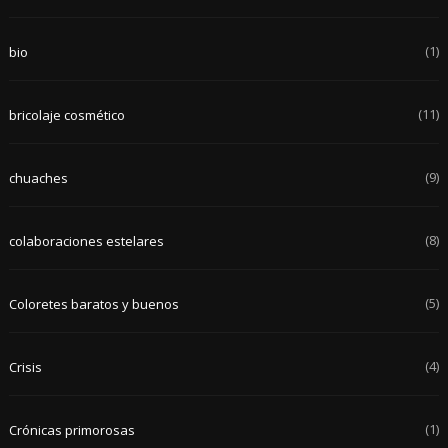
(1)
bio
(11)
bricolaje cosmético
(9)
chuaches
(8)
colaboraciones estelares
(5)
Coloretes baratos y buenos
(4)
Crisis
(1)
Crónicas primorosas