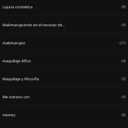
(8)
Lujuria cosmética
(6)
Makimarujeando en el neceser de...
(21)
makimarujeo
(4)
maquillaje élfico
(2)
Maquillaje y Filosofía
(4)
Me estreno con
(6)
memes