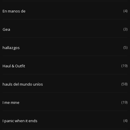
(4)
En manos de
(3)
Gea
(5)
hallazgos
(19)
Haul & Outfit
(58)
hauls del mundo uníos
(19)
I me mine
(4)
I panic when it ends