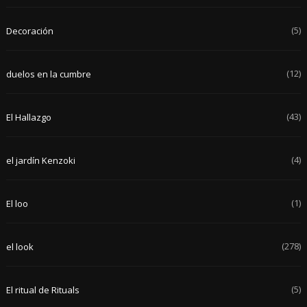
(5)
Decoración
(12)
duelos en la cumbre
(43)
El Hallazgo
(4)
el jardín Kenzoki
(1)
El loo
(278)
el look
(5)
El ritual de Rituals