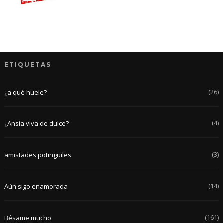
ETIQUETAS
(26)
¿a qué huele?
(4)
¿Ansia viva de dulce?
(3)
amistades potinguiles
(14)
Aún sigo enamorada
(161)
Bésame mucho