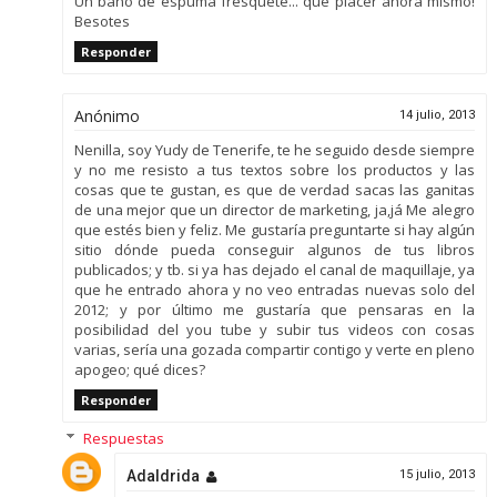
Un baño de espuma fresquete... qué placer ahora mismo!
Besotes
Responder
Anónimo
14 julio, 2013
Nenilla, soy Yudy de Tenerife, te he seguido desde siempre
y no me resisto a tus textos sobre los productos y las
cosas que te gustan, es que de verdad sacas las ganitas
de una mejor que un director de marketing, ja,já Me alegro
que estés bien y feliz. Me gustaría preguntarte si hay algún
sitio dónde pueda conseguir algunos de tus libros
publicados; y tb. si ya has dejado el canal de maquillaje, ya
que he entrado ahora y no veo entradas nuevas solo del
2012; y por último me gustaría que pensaras en la
posibilidad del you tube y subir tus videos con cosas
varias, sería una gozada compartir contigo y verte en pleno
apogeo; qué dices?
Responder
Respuestas
Adaldrida
15 julio, 2013