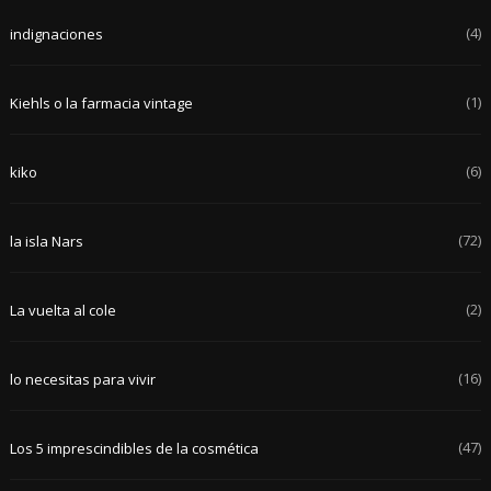
(4)
indignaciones
(1)
Kiehls o la farmacia vintage
(6)
kiko
(72)
la isla Nars
(2)
La vuelta al cole
(16)
lo necesitas para vivir
(47)
Los 5 imprescindibles de la cosmética