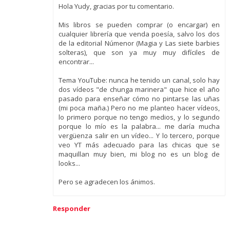
Hola Yudy, gracias por tu comentario.
Mis libros se pueden comprar (o encargar) en
cualquier librería que venda poesía, salvo los dos
de la editorial Númenor (Magia y Las siete barbies
solteras), que son ya muy muy difíciles de
encontrar...
Tema YouTube: nunca he tenido un canal, solo hay
dos vídeos "de chunga marinera" que hice el año
pasado para enseñar cómo no pintarse las uñas
(mi poca maña.) Pero no me planteo hacer vídeos,
lo primero porque no tengo medios, y lo segundo
porque lo mío es la palabra... me daría mucha
vergüenza salir en un vídeo... Y lo tercero, porque
veo YT más adecuado para las chicas que se
maquillan muy bien, mi blog no es un blog de
looks...
Pero se agradecen los ánimos.
Responder