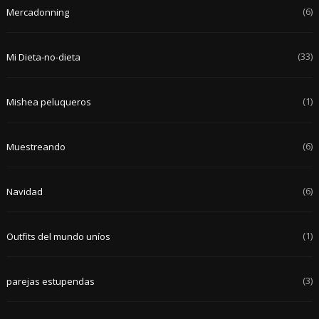
(6)
Mercadonning
(33)
Mi Dieta-no-dieta
(1)
Mishea peluqueros
(6)
Muestreando
(6)
Navidad
(1)
Outfits del mundo uníos
(3)
parejas estupendas