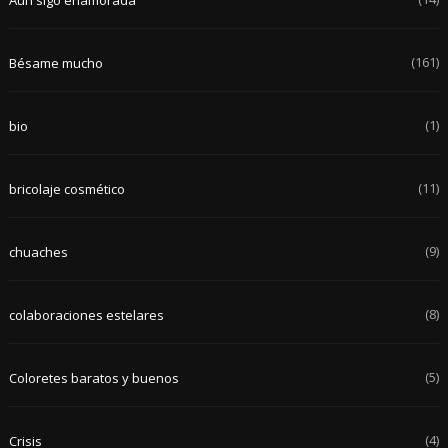
Aún sigo enamorada
(161)
Bésame mucho
(1)
bio
(11)
bricolaje cosmético
(9)
chuaches
(8)
colaboraciones estelares
(5)
Coloretes baratos y buenos
(4)
Crisis