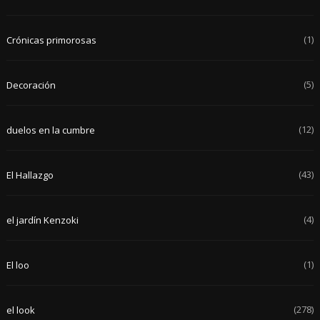
(1)
Crónicas primorosas
(5)
Decoración
(12)
duelos en la cumbre
(43)
El Hallazgo
(4)
el jardín Kenzoki
(1)
El loo
(278)
el look