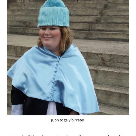
¡Con toga y birrete!