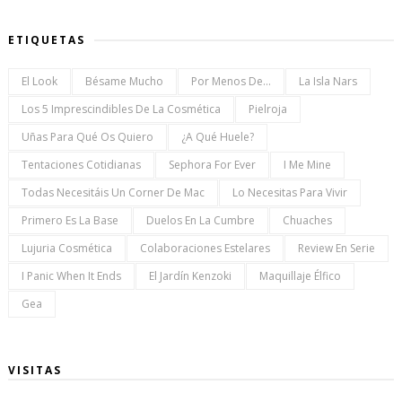
ETIQUETAS
El Look
Bésame Mucho
Por Menos De...
La Isla Nars
Los 5 Imprescindibles De La Cosmética
Pielroja
Uñas Para Qué Os Quiero
¿a Qué Huele?
Tentaciones Cotidianas
Sephora For Ever
I Me Mine
Todas Necesitáis Un Corner De Mac
Lo Necesitas Para Vivir
Primero Es La Base
Duelos En La Cumbre
Chuaches
Lujuria Cosmética
Colaboraciones Estelares
Review En Serie
I Panic When It Ends
El Jardín Kenzoki
Maquillaje Élfico
Gea
VISITAS