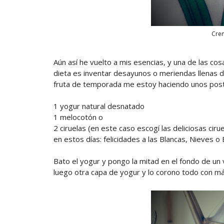
Crem
Aún así he vuelto a mis esencias, y una de las c
dieta es inventar desayunos o meriendas llenas de
fruta de temporada me estoy haciendo unos post
1 yogur natural desnatado
1 melocotón o
2 ciruelas (en este caso escogí las deliciosas ciru
en estos días: felicidades a las Blancas, Nieves o
Bato el yogur y pongo la mitad en el fondo de un va
luego otra capa de yogur y lo corono todo con má