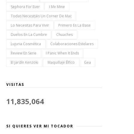
Sephora For Ever
I Me Mine
Todas Necesitáis Un Corner De Mac
Lo Necesitas Para Vivir
Primero Es La Base
Duelos En La Cumbre
Chuaches
Lujuria Cosmética
Colaboraciones Estelares
Review En Serie
I Panic When It Ends
El Jardín Kenzoki
Maquillaje Élfico
Gea
VISITAS
11,835,064
SI QUIERES VER MI TOCADOR