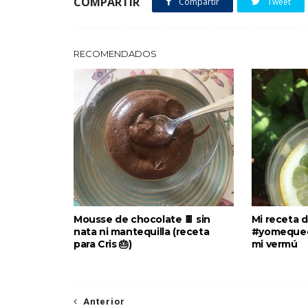
COMPARTIR
Compartir
Tweet
RECOMENDADOS
Mousse de chocolate 🍫 sin
Mi receta 
nata ni mantequilla (receta
#yomequed
para Cris 🎂)
mi vermú
Anterior