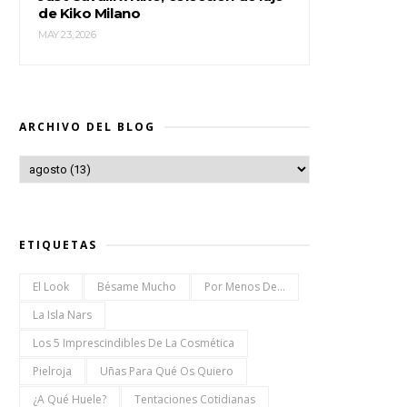
de Kiko Milano
MAY 23, 2026
ARCHIVO DEL BLOG
ETIQUETAS
El Look
Bésame Mucho
Por Menos De...
La Isla Nars
Los 5 Imprescindibles De La Cosmética
Pielroja
Uñas Para Qué Os Quiero
¿a Qué Huele?
Tentaciones Cotidianas