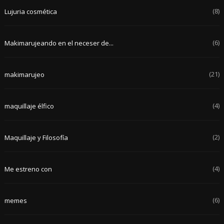
(8)
Lujuria cosmética
(6)
Makimarujeando en el neceser de...
(21)
makimarujeo
(4)
maquillaje élfico
(2)
Maquillaje y Filosofía
(4)
Me estreno con
(6)
memes