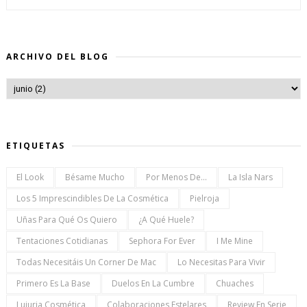
ARCHIVO DEL BLOG
ETIQUETAS
El Look
Bésame Mucho
Por Menos De...
La Isla Nars
Los 5 Imprescindibles De La Cosmética
Pielroja
Uñas Para Qué Os Quiero
¿a Qué Huele?
Tentaciones Cotidianas
Sephora For Ever
I Me Mine
Todas Necesitáis Un Corner De Mac
Lo Necesitas Para Vivir
Primero Es La Base
Duelos En La Cumbre
Chuaches
Lujuria Cosmética
Colaboraciones Estelares
Review En Serie