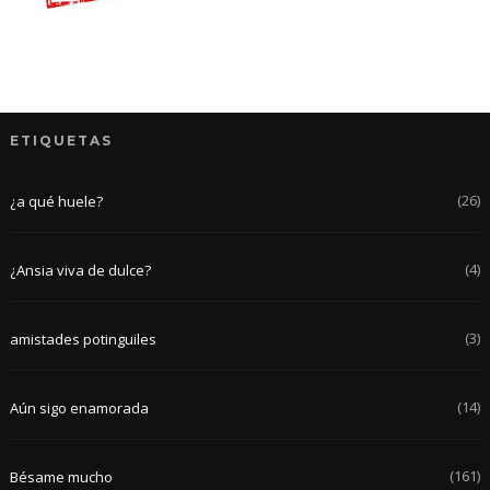
ETIQUETAS
(26)
¿a qué huele?
(4)
¿Ansia viva de dulce?
(3)
amistades potinguiles
(14)
Aún sigo enamorada
(161)
Bésame mucho