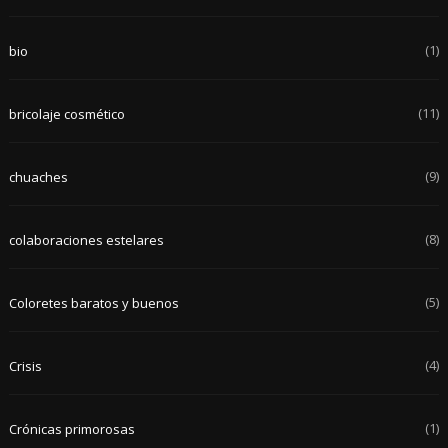
(1)
bio
(11)
bricolaje cosmético
(9)
chuaches
(8)
colaboraciones estelares
(5)
Coloretes baratos y buenos
(4)
Crisis
(1)
Crónicas primorosas