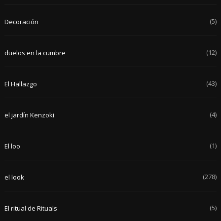
(5)
Decoración
(12)
duelos en la cumbre
(43)
El Hallazgo
(4)
el jardín Kenzoki
(1)
El loo
(278)
el look
(5)
El ritual de Rituals