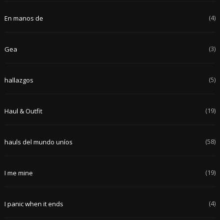
(4)
En manos de
(3)
Gea
(5)
hallazgos
(19)
Haul & Outfit
(58)
hauls del mundo uníos
(19)
I me mine
(4)
I panic when it ends