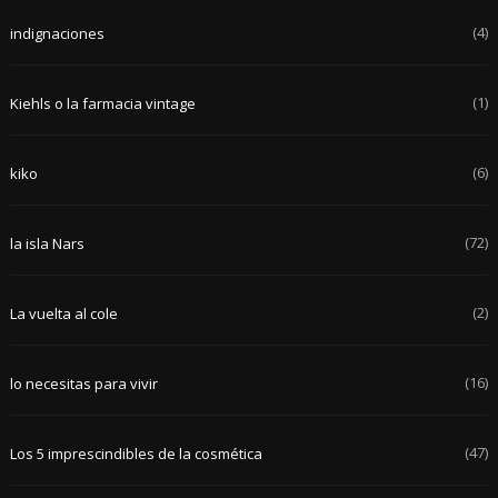
(4)
indignaciones
(1)
Kiehls o la farmacia vintage
(6)
kiko
(72)
la isla Nars
(2)
La vuelta al cole
(16)
lo necesitas para vivir
(47)
Los 5 imprescindibles de la cosmética