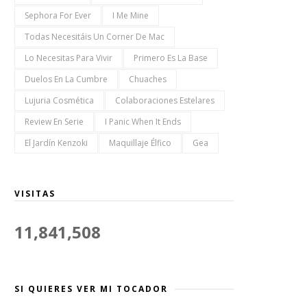
Sephora For Ever
I Me Mine
Todas Necesitáis Un Corner De Mac
Lo Necesitas Para Vivir
Primero Es La Base
Duelos En La Cumbre
Chuaches
Lujuria Cosmética
Colaboraciones Estelares
Review En Serie
I Panic When It Ends
El Jardín Kenzoki
Maquillaje Élfico
Gea
VISITAS
11,841,508
SI QUIERES VER MI TOCADOR