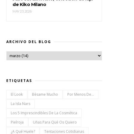
de Kiko Milano
MAY 23, 2026
ARCHIVO DEL BLOG
ETIQUETAS
El Look
Bésame Mucho
Por Menos De...
La Isla Nars
Los 5 Imprescindibles De La Cosmética
Pielroja
Uñas Para Qué Os Quiero
¿a Qué Huele?
Tentaciones Cotidianas