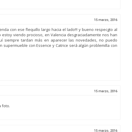
15 marzo, 2016
da con ese flequillo largo hacia el lado!!! y bueno respecgto al
o estoy viendo procioso, en Valencia desgraciadamente nos han
quí siempre tardan más en aparecer las novedades, no puedo
un supermueble con Essence y Catrice será algún problemilla con
15 marzo, 2016
 foto.
15 marzo, 2016