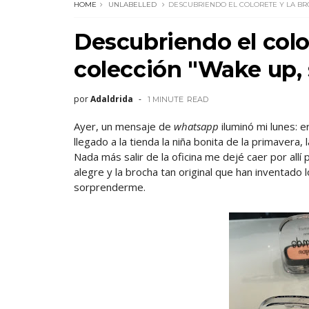
HOME
UNLABELLED
DESCUBRIENDO EL COLORETE Y LA BR
Descubriendo el color
colección "Wake up, 
por
Adaldrida
1 MINUTE
READ
Ayer, un mensaje de
whatsapp
iluminó mi lunes: 
llegado a la tienda la niña bonita de la primavera, 
Nada más salir de la oficina me dejé caer por allí
alegre y la brocha tan original que han inventado
sorprenderme.