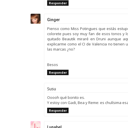
Responder
Ginger
Pienso como Miss Potingues que estás estupen
colorete pues soy muy fan de esos tonos y l
quitado Beautik miraré en Druni aunque a
explicarme como el CI de Valencia no tienen 
las marcas ¿no?
Besos
Responder
Susu
Ooooh qué bonito es.
Y estoy con Gadi, Bea y Reme: es chulísima esa
Responder
Lunabel