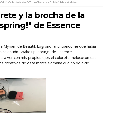
OCHA DE LA COLECCIÓN "WAKE UP, SPRING!" DE ESSENCE
ete y la brocha de la
spring!" de Essence
era Myriam de Beautik Logroño, anunciándome que había
la colección "Wake up, spring!" de Essence...
 para ver con mis propios ojos el colorete melocotón tan
 los creativos de esta marca alemana que no deja de