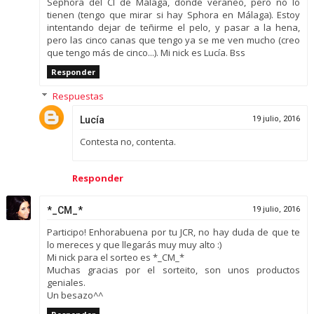
Sephora del CI de Málaga, donde veraneo, pero no lo
tienen (tengo que mirar si hay Sphora en Málaga). Estoy
intentando dejar de teñirme el pelo, y pasar a la hena,
pero las cinco canas que tengo ya se me ven mucho (creo
que tengo más de cinco...). Mi nick es Lucía. Bss
Responder
Respuestas
Lucía
19 julio, 2016
Contesta no, contenta.
Responder
*_CM_*
19 julio, 2016
Participo! Enhorabuena por tu JCR, no hay duda de que te
lo mereces y que llegarás muy muy alto :)
Mi nick para el sorteo es *_CM_*
Muchas gracias por el sorteito, son unos productos
geniales.
Un besazo^^