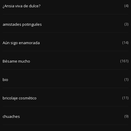
(4)
¿Ansia viva de dulce?
(3)
amistades potinguiles
(14)
Aún sigo enamorada
(161)
Bésame mucho
(1)
bio
(11)
bricolaje cosmético
(9)
chuaches