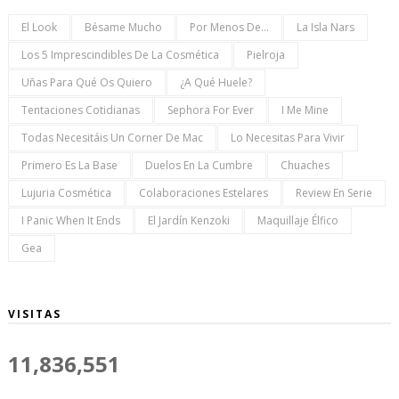
El Look
Bésame Mucho
Por Menos De...
La Isla Nars
Los 5 Imprescindibles De La Cosmética
Pielroja
Uñas Para Qué Os Quiero
¿a Qué Huele?
Tentaciones Cotidianas
Sephora For Ever
I Me Mine
Todas Necesitáis Un Corner De Mac
Lo Necesitas Para Vivir
Primero Es La Base
Duelos En La Cumbre
Chuaches
Lujuria Cosmética
Colaboraciones Estelares
Review En Serie
I Panic When It Ends
El Jardín Kenzoki
Maquillaje Élfico
Gea
VISITAS
11,836,551