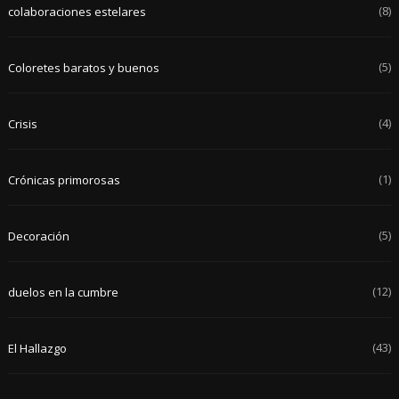
(8)
colaboraciones estelares
(5)
Coloretes baratos y buenos
(4)
Crisis
(1)
Crónicas primorosas
(5)
Decoración
(12)
duelos en la cumbre
(43)
El Hallazgo