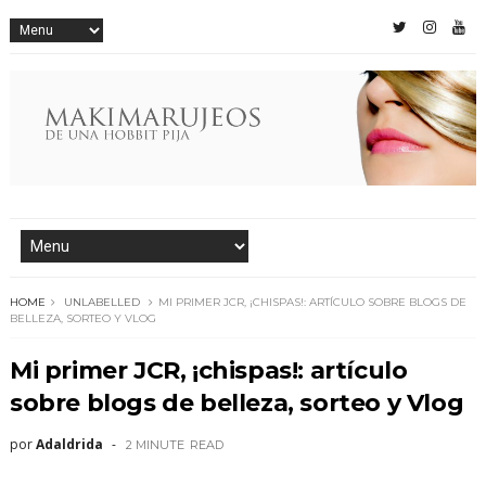
HOME
UNLABELLED
MI PRIMER JCR, ¡CHISPAS!: ARTÍCULO SOBRE BLOGS DE
BELLEZA, SORTEO Y VLOG
Mi primer JCR, ¡chispas!: artículo
sobre blogs de belleza, sorteo y Vlog
por
Adaldrida
2 MINUTE
READ