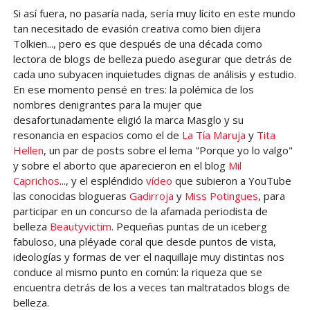
Si así fuera, no pasaría nada, sería muy lícito en este mundo
tan necesitado de evasión creativa como bien dijera
Tolkien..., pero es que después de una década como
lectora de blogs de belleza puedo asegurar que detrás de
cada uno subyacen inquietudes dignas de análisis y estudio.
En ese momento pensé en tres: la polémica de los
nombres denigrantes para la mujer que
desafortunadamente eligió la marca Masglo y su
resonancia en espacios como el de
La Tía Maruja
y
Tita
Hellen
, un par de posts sobre el lema "Porque yo lo valgo"
y sobre el aborto que aparecieron en el blog
Mil
Caprichos
..., y el espléndido
vídeo
que subieron a YouTube
las conocidas blogueras
Gadirroja
y
Miss Potingues
, para
participar en un concurso de la afamada periodista de
belleza
Beautyvictim
. Pequeñas puntas de un iceberg
fabuloso, una pléyade coral que desde puntos de vista,
ideologías y formas de ver el naquillaje muy distintas nos
conduce al mismo punto en común: la riqueza que se
encuentra detrás de los a veces tan maltratados blogs de
belleza.