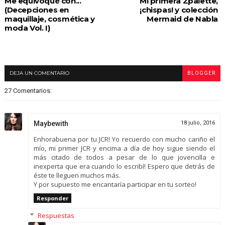
Me equivoqué con...
Mi primera Zpalette,
(Decepciones en
¡chispas! y colección
maquillaje, cosmética y
Mermaid de Nabla
moda Vol. I)
DEJA UN COMENTARIO
BLOGGER
27 Comentarios:
Maybewith
18 julio, 2016
Enhorabuena por tu JCR! Yo recuerdo con mucho cariño el
mío, mi primer JCR y encima a día de hoy sigue siendo el
más citado de todos a pesar de lo que jovencilla e
inexperta que era cuando lo escribí! Espero que detrás de
éste te lleguen muchos más.
Y por supuesto me encantaría participar en tu sorteo!
Responder
Respuestas