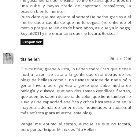
me gusta leerlas por encima. No me extraña que andes en
una nube y hayas tirado de caprichos cosméticos, la
ocasión bien lo merece!!
Pues claro que me apunto al sorteo! De hecho gracias a él
me he dado cuenta de que no te seguía (no entiendo el
motivo porque te leo desde hace años, así que ya lo hago).
Soy ali2011 y me encantaría que me tocara. Besitos!!!
Responder
tita hellen
20 julio, 2016
Ole mi niña, guapa y lista, lo tienes todo! Creo que tienes
mucha razón, se trata a la gente que está detrás de los
blogs de belleza como si no tuviese ni idea de nada, sólo
gente frívola, pero yo veo a gente que sabe mucho de
biología y química, que son dos ramas científicas fuertes,
que además saben de teoría de color, que tiene también lo
suyo y una capacidad analítica y crítica bastante alta en la
mayoría, además de tener otras inquietudes a cada cual
más artística (para muestra, este blog).
Venga, me apunto al sorteo, aunque sé que no tocará,
pero por participar. Mi nick es Tita Hellen.