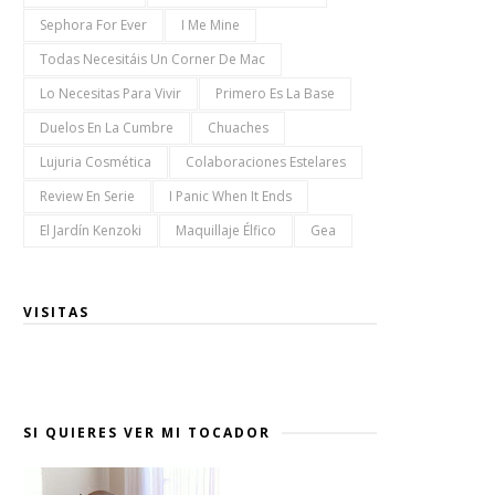
Sephora For Ever
I Me Mine
Todas Necesitáis Un Corner De Mac
Lo Necesitas Para Vivir
Primero Es La Base
Duelos En La Cumbre
Chuaches
Lujuria Cosmética
Colaboraciones Estelares
Review En Serie
I Panic When It Ends
El Jardín Kenzoki
Maquillaje Élfico
Gea
VISITAS
SI QUIERES VER MI TOCADOR