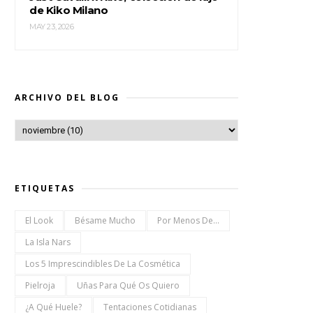
de Kiko Milano
MAY 23, 2026
ARCHIVO DEL BLOG
ETIQUETAS
El Look
Bésame Mucho
Por Menos De...
La Isla Nars
Los 5 Imprescindibles De La Cosmética
Pielroja
Uñas Para Qué Os Quiero
¿a Qué Huele?
Tentaciones Cotidianas