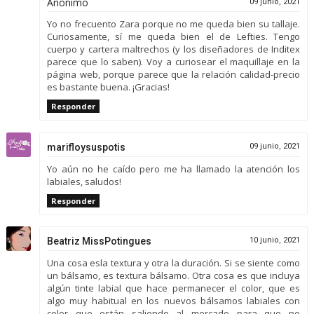
Anónimo
09 junio, 2021
Yo no frecuento Zara porque no me queda bien su tallaje.
Curiosamente, sí me queda bien el de Lefties. Tengo
cuerpo y cartera maltrechos (y los diseñadores de Inditex
parece que lo saben). Voy a curiosear el maquillaje en la
página web, porque parece que la relación calidad-precio
es bastante buena. ¡Gracias!
Responder
marifloysuspotis
09 junio, 2021
Yo aún no he caído pero me ha llamado la atención los
labiales, saludos!
Responder
Beatriz MissPotingues
10 junio, 2021
Una cosa esla textura y otra la duración. Si se siente como
un bálsamo, es textura bálsamo. Otra cosa es que incluya
algún tinte labial que hace permanecer el color, que es
algo muy habitual en los nuevos bálsamos labiales con
color que están saliendo al mercado para que no