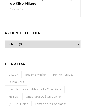
de Kiko Milano
MAY 23, 2026
ARCHIVO DEL BLOG
ETIQUETAS
El Look
Bésame Mucho
Por Menos De...
La Isla Nars
Los 5 Imprescindibles De La Cosmética
Pielroja
Uñas Para Qué Os Quiero
¿a Qué Huele?
Tentaciones Cotidianas