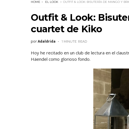
HOME
EL LOOK
OUTFIT & LOOK: BISUTERÍA DE MANGO Y BR
Outfit & Look: Bisut
cuartet de Kiko
por
Adaldrida
1 MINUTE
READ
Hoy he recitado en un club de lectura en el claust
Häendel como glorioso fondo.