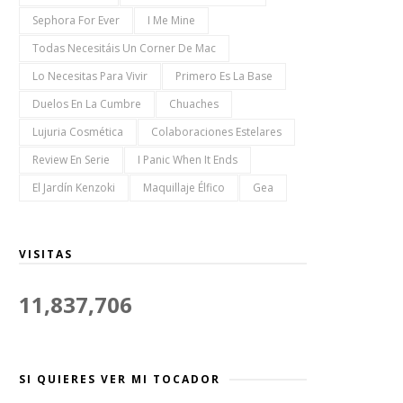
Sephora For Ever
I Me Mine
Todas Necesitáis Un Corner De Mac
Lo Necesitas Para Vivir
Primero Es La Base
Duelos En La Cumbre
Chuaches
Lujuria Cosmética
Colaboraciones Estelares
Review En Serie
I Panic When It Ends
El Jardín Kenzoki
Maquillaje Élfico
Gea
VISITAS
11,837,706
SI QUIERES VER MI TOCADOR