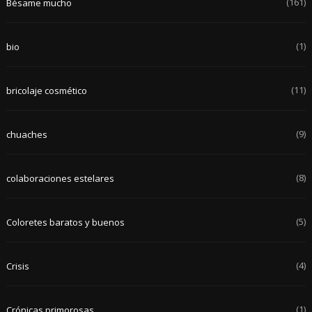
(161)
Bésame mucho
(1)
bio
(11)
bricolaje cosmético
(9)
chuaches
(8)
colaboraciones estelares
(5)
Coloretes baratos y buenos
(4)
Crisis
(1)
Crónicas primorosas