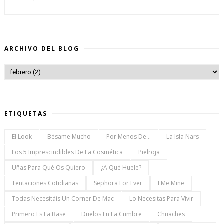
ARCHIVO DEL BLOG
ETIQUETAS
El Look
Bésame Mucho
Por Menos De...
La Isla Nars
Los 5 Imprescindibles De La Cosmética
Pielroja
Uñas Para Qué Os Quiero
¿a Qué Huele?
Tentaciones Cotidianas
Sephora For Ever
I Me Mine
Todas Necesitáis Un Corner De Mac
Lo Necesitas Para Vivir
Primero Es La Base
Duelos En La Cumbre
Chuaches