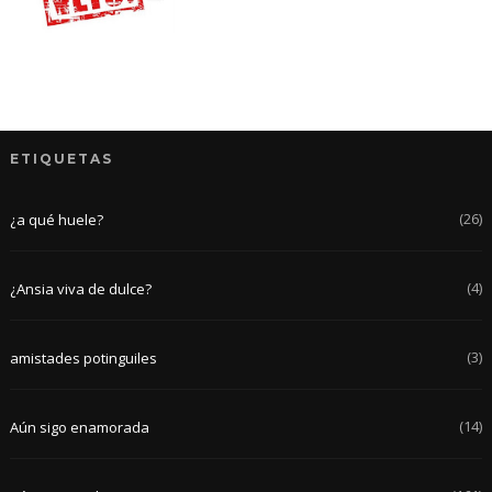
ETIQUETAS
(26)
¿a qué huele?
(4)
¿Ansia viva de dulce?
(3)
amistades potinguiles
(14)
Aún sigo enamorada