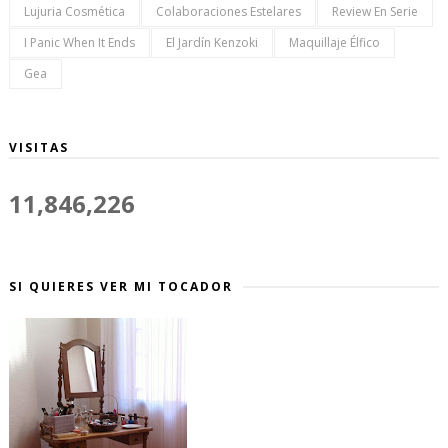
Lujuria Cosmética
Colaboraciones Estelares
Review En Serie
I Panic When It Ends
El Jardín Kenzoki
Maquillaje Élfico
Gea
VISITAS
11,846,226
SI QUIERES VER MI TOCADOR