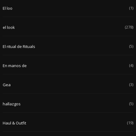
(1)
El loo
(278)
el look
(5)
El ritual de Rituals
(4)
En manos de
(3)
Gea
(5)
hallazgos
(19)
Haul & Outfit