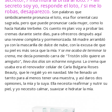
secreto soy yo, responde el loto, / si me lo
robas, desaparezco.
Son palabras que
simbólicamente pronuncia el loto, esa flor oriental casi
sagrada, pero que puede pronunciar cada mujer, como lo
hacía Natalia Verbeke. Os cuento mi plan: voy a probar las
cremas durante siete días, para ofreceros después aquí
una review completa y pormenorizada. Mi madre arrambló
ya con la mascarilla de dulce de nube, con la excusa de que
su piel es más seca que la mía.
Y se me acaba de terminar la
crema
, me decía poniendo carra de "Tristón sólo quiere un
amiguito",
llevo dos días sin echarme ninguna
. La crema que
usaba era el renovador celular de Carla Bulgaria Roses
Beauty, que le regalé yo en navidad. Me he llenado un
tarrito para al menos tener una muestra, y así daros dos
opiniones, la mía y la suya. Ella necesita reafirmar y nutrir su
piel, y yo necesito calmar, suavizar e hidratar la mía.