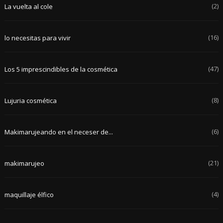
(2)
La vuelta al cole
(16)
lo necesitas para vivir
(47)
Los 5 imprescindibles de la cosmética
(8)
Lujuria cosmética
(6)
Makimarujeando en el neceser de...
(21)
makimarujeo
(4)
maquillaje élfico