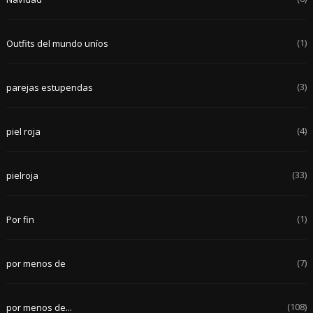
(1)
Outfits del mundo uníos
(3)
parejas estupendas
(4)
piel roja
(33)
pielroja
(1)
Por fin
(7)
por menos de
(108)
por menos de...