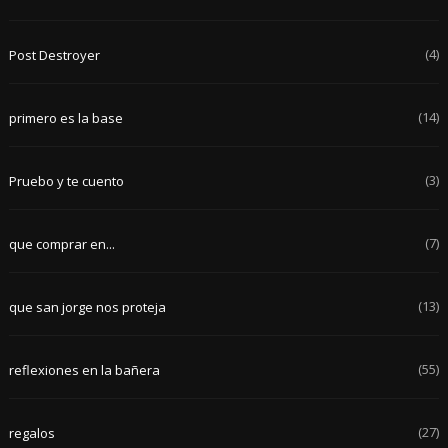
(4)
Post Destroyer
(14)
primero es la base
(3)
Pruebo y te cuento
(7)
que comprar en...
(13)
que san jorge nos proteja
(55)
reflexiones en la bañera
(27)
regalos