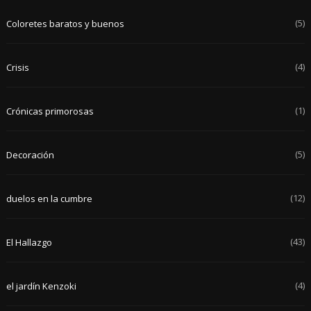
(5)
Coloretes baratos y buenos
(4)
Crisis
(1)
Crónicas primorosas
(5)
Decoración
(12)
duelos en la cumbre
(43)
El Hallazgo
(4)
el jardín Kenzoki