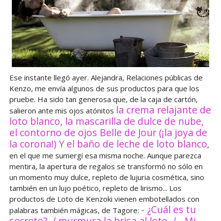
Ese instante llegó ayer. Alejandra, Relaciones públicas de
Kenzo, me envía algunos de sus productos para que los
pruebe. Ha sido tan generosa que, de la caja de cartón,
la crema relajante de
salieron ante mis ojos atónitos
loto blanco, la mascarilla de dulce de nube,
el contorno de ojos Belle de Jour (¡la joya de
la corona!) Y el baño de leche de loto blanco
,
en el que me sumergí esa misma noche. Aunque parezca
mentira, la apertura de regalos se transformó no sólo en
un momento muy dulce, repleto de lujuria cosmética, sino
también en un lujo poético, repleto de lirismo... Los
productos de Loto de Kenzoki vienen embotellados con
- ¿Cuál es tu
palabras también mágicas, de Tagore:
secreto?, / murmura la brisa al loto. / - Mi