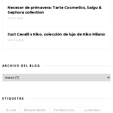
Neceser de primavera: Tarte Cosmetics, Saigu &
Sephora collection
JUN 01, 2026
Just Cavalli x Kiko, colección de lujo de Kiko Milano
MAY 23, 2026
ARCHIVO DEL BLOG
ETIQUETAS
El Look
Bésame Mucho
Por Menos De...
La Isla Nars