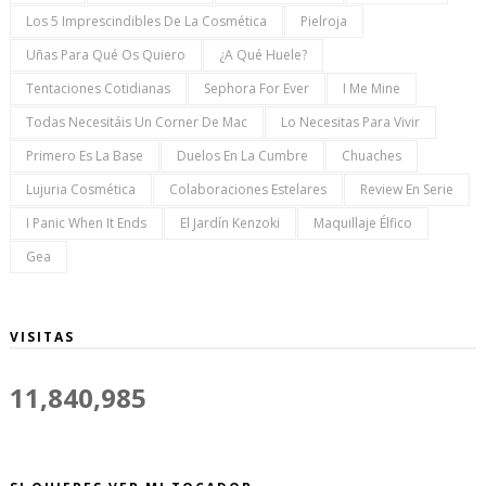
Los 5 Imprescindibles De La Cosmética
Pielroja
Uñas Para Qué Os Quiero
¿a Qué Huele?
Tentaciones Cotidianas
Sephora For Ever
I Me Mine
Todas Necesitáis Un Corner De Mac
Lo Necesitas Para Vivir
Primero Es La Base
Duelos En La Cumbre
Chuaches
Lujuria Cosmética
Colaboraciones Estelares
Review En Serie
I Panic When It Ends
El Jardín Kenzoki
Maquillaje Élfico
Gea
VISITAS
11,840,985