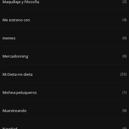
(2)
Maquillaje y Filosofía
(4)
Me estreno con
(6)
memes
(6)
Mercadonning
(33)
Mi Dieta-no-dieta
(1)
Mishea peluqueros
(6)
Muestreando
(6)
Navidad