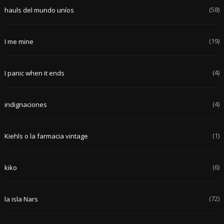
(58)
hauls del mundo uníos
(19)
I me mine
(4)
I panic when it ends
(4)
indignaciones
(1)
Kiehls o la farmacia vintage
(6)
kiko
(72)
la isla Nars