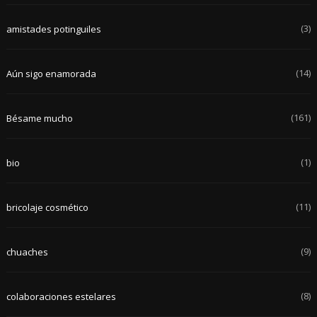
(3)
amistades potinguiles
(14)
Aún sigo enamorada
(161)
Bésame mucho
(1)
bio
(11)
bricolaje cosmético
(9)
chuaches
(8)
colaboraciones estelares