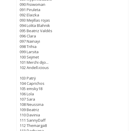
090 Fisiwoman
091 Piruleta
092 Elaizka
093 Mejillas rojas
094 Lolita Blahnik
095 Beatriz Valdés
096 Clara
097 Nainayi
098 Trihia
099 Larsita
100 Sejmet
101 Merchi dijo...
102 Andell.icious
103 Patrÿ
104 Caprichos
105 emsky18
106 Lola
107 Sara
108 Neussina
109 Beatriz
110 Davinia
111 SannyDaff
112 Themarga8
113 Dadiyana