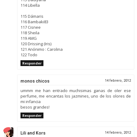
114 Libella
115 Dámaris
116 Bambaki83
117 Cisnee
118 Sheila
119 AMG
120 Drissing (Iris)
121 Anónimo : Carolina
122 Todo
Responder
monos chicos
14 febrero, 2012
ummm me han entrado muchisimas ganas de oler ese
perfume, me encantas los jazmines, uno de los olores de
mi infancia
besos grandes!
Responder
Lili and Kors
14 febrero, 2012