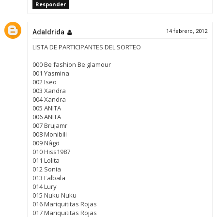
Responder
Adaldrida
14 febrero, 2012
LISTA DE PARTICIPANTES DEL SORTEO
000 Be fashion Be glamour
001 Yasmina
002 Iseo
003 Xandra
004 Xandra
005 ANITA
006 ANITA
007 Brujamr
008 Monibili
009 Nâgö
010 Hiss1987
011 Lolita
012 Sonia
013 Falbala
014 Lury
015 Nuku Nuku
016 Mariquititas Rojas
017 Mariquititas Rojas