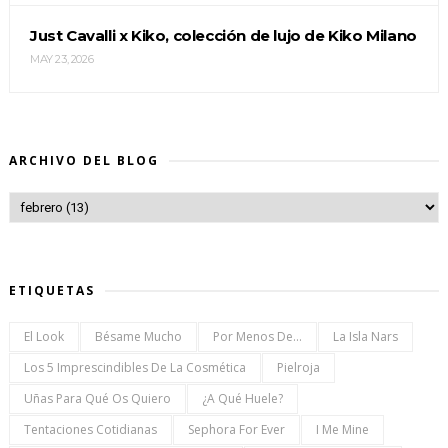
Just Cavalli x Kiko, colección de lujo de Kiko Milano
MAY 23, 2026
ARCHIVO DEL BLOG
ETIQUETAS
El Look
Bésame Mucho
Por Menos De...
La Isla Nars
Los 5 Imprescindibles De La Cosmética
Pielroja
Uñas Para Qué Os Quiero
¿a Qué Huele?
Tentaciones Cotidianas
Sephora For Ever
I Me Mine