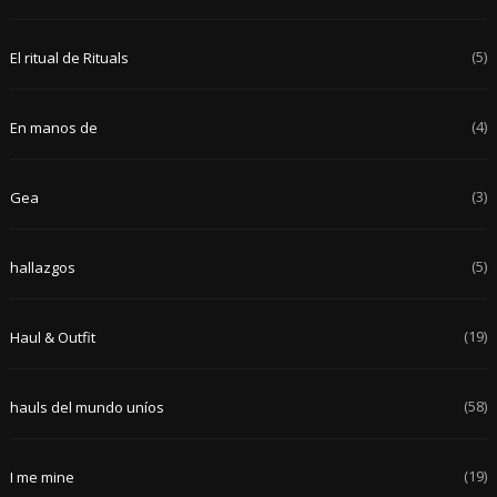
(5)
El ritual de Rituals
(4)
En manos de
(3)
Gea
(5)
hallazgos
(19)
Haul & Outfit
(58)
hauls del mundo uníos
(19)
I me mine