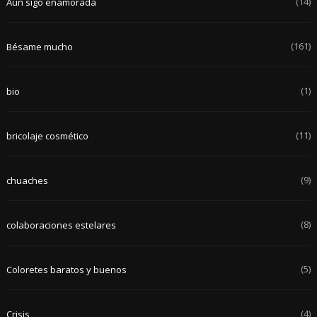
(14)
Aún sigo enamorada
(161)
Bésame mucho
(1)
bio
(11)
bricolaje cosmético
(9)
chuaches
(8)
colaboraciones estelares
(5)
Coloretes baratos y buenos
(4)
Crisis