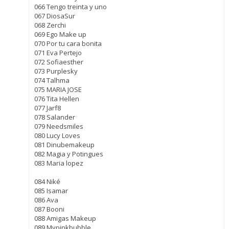
066 Tengo treinta y uno
067 DiosaSur
068 Zerchi
069 Ego Make up
070 Por tu cara bonita
071 Eva Pertejo
072 Sofiaesther
073 Purplesky
074 Talhma
075 MARIA JOSE
076 Tita Hellen
077 Jarf8
078 Salander
079 Needsmiles
080 Lucy Loves
081 Dinubemakeup
082 Magia y Potingues
083 Maria lopez
084 Niké
085 Isamar
086 Ava
087 Booni
088 Amigas Makeup
089 Mypinkbubble