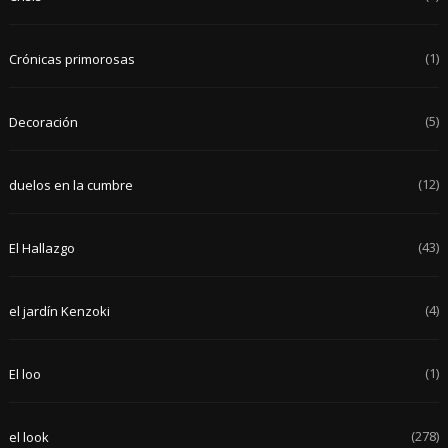
(1)
Crónicas primorosas
(5)
Decoración
(12)
duelos en la cumbre
(43)
El Hallazgo
(4)
el jardín Kenzoki
(1)
El loo
(278)
el look