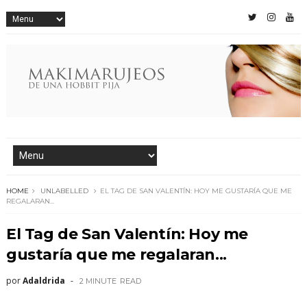
HOME
UNLABELLED
EL TAG DE SAN VALENTÍN: HOY ME GUSTARÍA QUE ME
REGALARAN...
El Tag de San Valentín: Hoy me
gustaría que me regalaran...
por
Adaldrida
2 MINUTE
READ