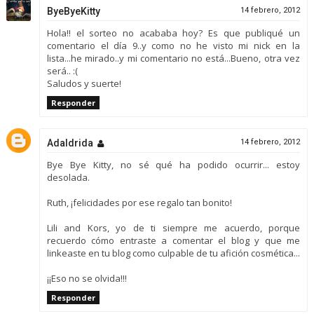
ByeByeKitty
14 febrero, 2012
Hola!! el sorteo no acababa hoy? Es que publiqué un
comentario el día 9..y como no he visto mi nick en la
lista...he mirado..y mi comentario no está...Bueno, otra vez
será.. :(
Saludos y suerte!
Responder
Adaldrida
14 febrero, 2012
Bye Bye Kitty, no sé qué ha podido ocurrir... estoy
desolada.
Ruth, ¡felicidades por ese regalo tan bonito!
Lili and Kors, yo de ti siempre me acuerdo, porque
recuerdo cómo entraste a comentar el blog y que me
linkeaste en tu blog como culpable de tu afición cosmética...
¡¡Eso no se olvida!!!
Responder