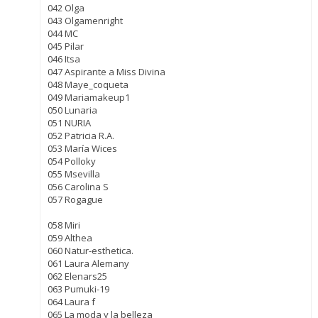
042 Olga
043 Olgamenright
044 MC
045 Pilar
046 Itsa
047 Aspirante a Miss Divina
048 Maye_coqueta
049 Mariamakeup1
050 Lunaria
051 NURIA
052 Patricia R.A.
053 María Wices
054 Polloky
055 Msevilla
056 Carolina S
057 Rogague
058 Miri
059 Althea
060 Natur-esthetica.
061 Laura Alemany
062 Elenars25
063 Pumuki-19
064 Laura f
065 La moda y la belleza