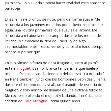
jazmines? Sólo Guerlain podía hacer realidad esta aparente
paradoja.
El jazmín sale pronto, se nota, pero de forma suave. Me
recuerda a los jazmines mojados por la lluvia, repletos de
agua, una llovizna primaveral que suaviza el aroma. Me
recuerda a mi abuela en el campo, durante los meses de
verano. Me evocaba la idea de París... y de algo
irremediablemente fresco, verde y dulce al mismo tiempo:
pronto supe por qué.
En la pirámide olfativa de esta fragancia, junto al jazmín,
está el
muguet
. Esa flor blanca tan parisina que huele a
limpio, a fresco, a vida bullendo, a delicadeza... La descubrí
en París también, junto con los bombones Leónidas... Tenía,
durante el tiempo que viví allí, un frasquito de esencia de
muguet, y solo abrirlo me llenaba de una extraña felicidad.
Me recuerdo oliendo el muguet y bailando, frenética, una
canción de
Kylie Minogue
... tenía quince años.