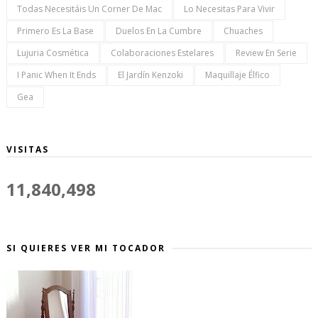
Todas Necesitáis Un Corner De Mac
Lo Necesitas Para Vivir
Primero Es La Base
Duelos En La Cumbre
Chuaches
Lujuria Cosmética
Colaboraciones Estelares
Review En Serie
I Panic When It Ends
El Jardín Kenzoki
Maquillaje Élfico
Gea
VISITAS
11,840,498
SI QUIERES VER MI TOCADOR