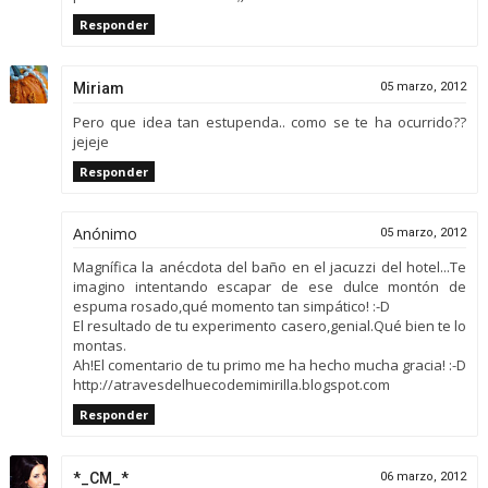
Responder
Miriam
05 marzo, 2012
Pero que idea tan estupenda.. como se te ha ocurrido??
jejeje
Responder
Anónimo
05 marzo, 2012
Magnífica la anécdota del baño en el jacuzzi del hotel...Te
imagino intentando escapar de ese dulce montón de
espuma rosado,qué momento tan simpático! :-D
El resultado de tu experimento casero,genial.Qué bien te lo
montas.
Ah!El comentario de tu primo me ha hecho mucha gracia! :-D
http://atravesdelhuecodemimirilla.blogspot.com
Responder
*_CM_*
06 marzo, 2012