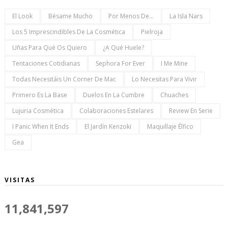
El Look
Bésame Mucho
Por Menos De...
La Isla Nars
Los 5 Imprescindibles De La Cosmética
Pielroja
Uñas Para Qué Os Quiero
¿a Qué Huele?
Tentaciones Cotidianas
Sephora For Ever
I Me Mine
Todas Necesitáis Un Corner De Mac
Lo Necesitas Para Vivir
Primero Es La Base
Duelos En La Cumbre
Chuaches
Lujuria Cosmética
Colaboraciones Estelares
Review En Serie
I Panic When It Ends
El Jardín Kenzoki
Maquillaje Élfico
Gea
VISITAS
11,841,597