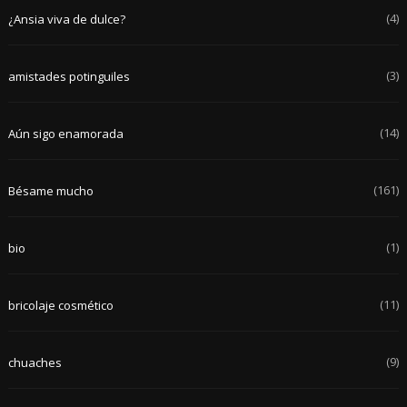
(4)
¿Ansia viva de dulce?
(3)
amistades potinguiles
(14)
Aún sigo enamorada
(161)
Bésame mucho
(1)
bio
(11)
bricolaje cosmético
(9)
chuaches