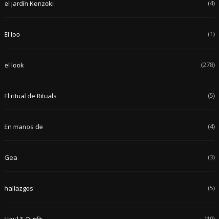
(4)
el jardín Kenzoki
(1)
El loo
(278)
el look
(5)
El ritual de Rituals
(4)
En manos de
(3)
Gea
(5)
hallazgos
(19)
Haul & Outfit