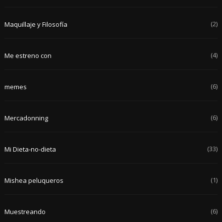
(2)
Maquillaje y Filosofía
(4)
Me estreno con
(6)
memes
(6)
Mercadonning
(33)
Mi Dieta-no-dieta
(1)
Mishea peluqueros
(6)
Muestreando