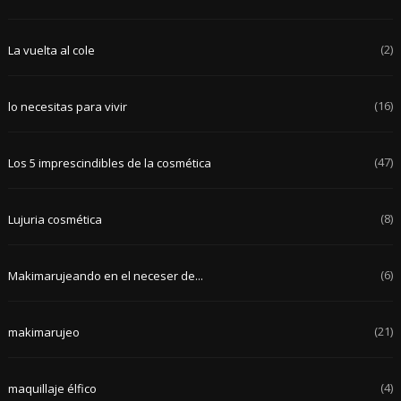
(2)
La vuelta al cole
(16)
lo necesitas para vivir
(47)
Los 5 imprescindibles de la cosmética
(8)
Lujuria cosmética
(6)
Makimarujeando en el neceser de...
(21)
makimarujeo
(4)
maquillaje élfico