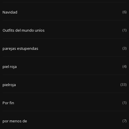
(6)
Navidad
(1)
Outfits del mundo uníos
(3)
parejas estupendas
(4)
piel roja
(33)
pielroja
(1)
Por fin
(7)
por menos de