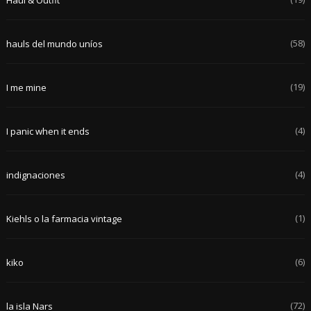
(58)
hauls del mundo uníos
(19)
I me mine
(4)
I panic when it ends
(4)
indignaciones
(1)
Kiehls o la farmacia vintage
(6)
kiko
(72)
la isla Nars