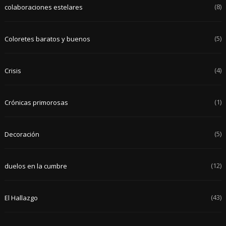
(8)
colaboraciones estelares
(5)
Coloretes baratos y buenos
(4)
Crisis
(1)
Crónicas primorosas
(5)
Decoración
(12)
duelos en la cumbre
(43)
El Hallazgo