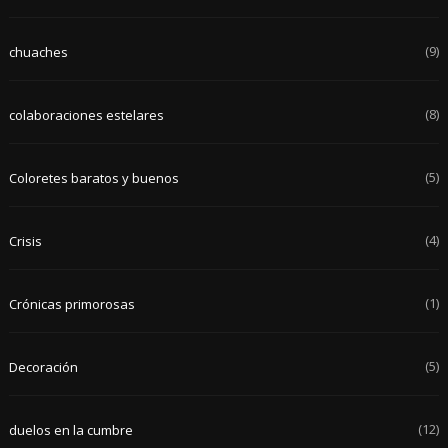
(9)
chuaches
(8)
colaboraciones estelares
(5)
Coloretes baratos y buenos
(4)
Crisis
(1)
Crónicas primorosas
(5)
Decoración
(12)
duelos en la cumbre