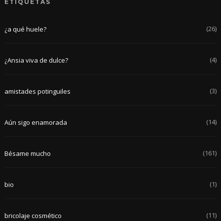
ETIQUETAS
(26)
¿a qué huele?
(4)
¿Ansia viva de dulce?
(3)
amistades potinguiles
(14)
Aún sigo enamorada
(161)
Bésame mucho
(1)
bio
(11)
bricolaje cosmético