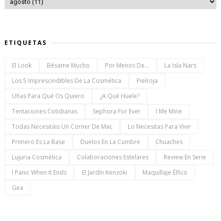
ETIQUETAS
El Look
Bésame Mucho
Por Menos De...
La Isla Nars
Los 5 Imprescindibles De La Cosmética
Pielroja
Uñas Para Qué Os Quiero
¿a Qué Huele?
Tentaciones Cotidianas
Sephora For Ever
I Me Mine
Todas Necesitáis Un Corner De Mac
Lo Necesitas Para Vivir
Primero Es La Base
Duelos En La Cumbre
Chuaches
Lujuria Cosmética
Colaboraciones Estelares
Review En Serie
I Panic When It Ends
El Jardín Kenzoki
Maquillaje Élfico
Gea