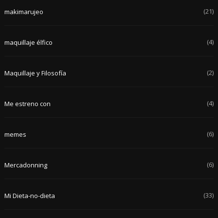
(21)
makimarujeo
(4)
maquillaje élfico
(2)
Maquillaje y Filosofía
(4)
Me estreno con
(6)
memes
(6)
Mercadonning
(33)
Mi Dieta-no-dieta