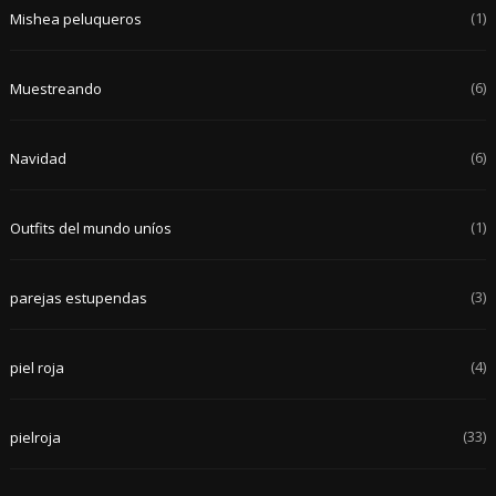
(1)
Mishea peluqueros
(6)
Muestreando
(6)
Navidad
(1)
Outfits del mundo uníos
(3)
parejas estupendas
(4)
piel roja
(33)
pielroja