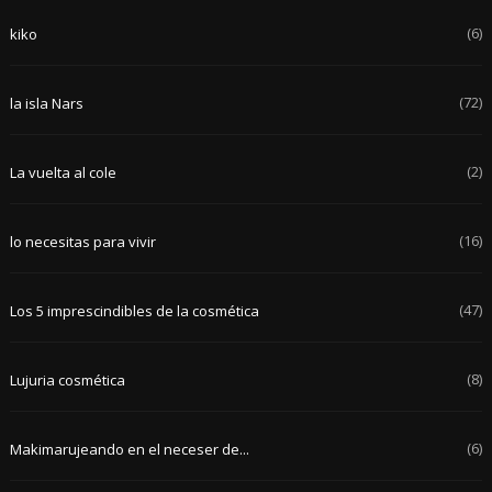
(6)
kiko
(72)
la isla Nars
(2)
La vuelta al cole
(16)
lo necesitas para vivir
(47)
Los 5 imprescindibles de la cosmética
(8)
Lujuria cosmética
(6)
Makimarujeando en el neceser de...