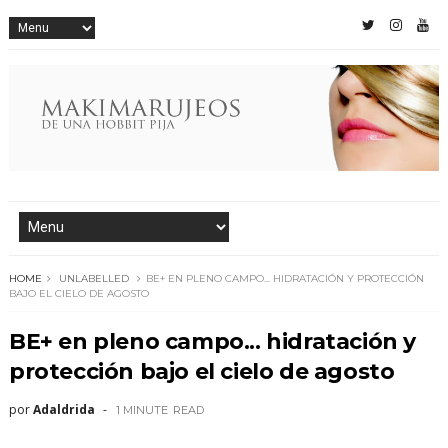
HOME
UNLABELLED
BE+ EN PLENO CAMPO... HIDRATACIÓN Y PROTECCIÓN
BAJO EL CIELO DE AGOSTO
BE+ en pleno campo... hidratación y
protección bajo el cielo de agosto
por
Adaldrida
1 MINUTE
READ