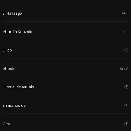
(43)
El Hallazgo
(4)
el jardín Kenzoki
(1)
El loo
(278)
el look
(5)
El ritual de Rituals
(4)
En manos de
(3)
Gea