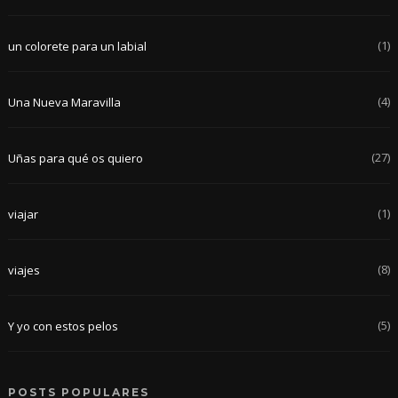
(1)
un colorete para un labial
(4)
Una Nueva Maravilla
(27)
Uñas para qué os quiero
(1)
viajar
(8)
viajes
(5)
Y yo con estos pelos
POSTS POPULARES