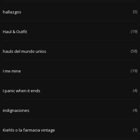
(5)
hallazgos
(19)
Haul & Outfit
(58)
hauls del mundo uníos
(19)
I me mine
(4)
I panic when it ends
(4)
indignaciones
(1)
Kiehls o la farmacia vintage