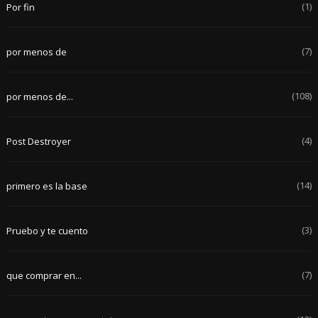
(1)
Por fin
(7)
por menos de
(108)
por menos de...
(4)
Post Destroyer
(14)
primero es la base
(3)
Pruebo y te cuento
(7)
que comprar en...