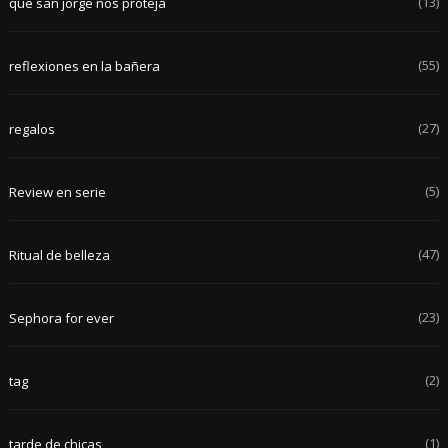
(13)
que san jorge nos proteja
(55)
reflexiones en la bañera
(27)
regalos
(5)
Review en serie
(47)
Ritual de belleza
(23)
Sephora for ever
(2)
tag
(1)
tarde de chicas