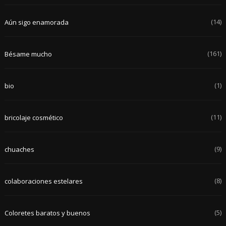
(14)
Aún sigo enamorada
(161)
Bésame mucho
(1)
bio
(11)
bricolaje cosmético
(9)
chuaches
(8)
colaboraciones estelares
(5)
Coloretes baratos y buenos