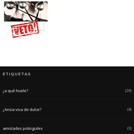
ETIQUETAS
(26)
¿a qué huele?
(4)
¿Ansia viva de dulce?
(3)
amistades potinguiles