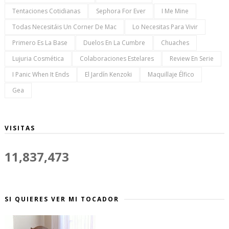
Tentaciones Cotidianas
Sephora For Ever
I Me Mine
Todas Necesitáis Un Corner De Mac
Lo Necesitas Para Vivir
Primero Es La Base
Duelos En La Cumbre
Chuaches
Lujuria Cosmética
Colaboraciones Estelares
Review En Serie
I Panic When It Ends
El Jardín Kenzoki
Maquillaje Élfico
Gea
VISITAS
11,837,473
SI QUIERES VER MI TOCADOR