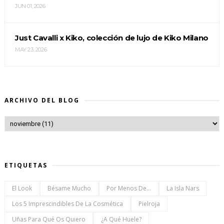
JUN 01, 2026
Just Cavalli x Kiko, colección de lujo de Kiko Milano
MAY 23, 2026
ARCHIVO DEL BLOG
ETIQUETAS
El Look
Bésame Mucho
Por Menos De...
La Isla Nars
Los 5 Imprescindibles De La Cosmética
Pielroja
Uñas Para Qué Os Quiero
¿a Qué Huele?