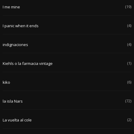
(19)
I me mine
(4)
I panic when it ends
(4)
indignaciones
(1)
Kiehls o la farmacia vintage
(6)
kiko
(72)
la isla Nars
(2)
La vuelta al cole