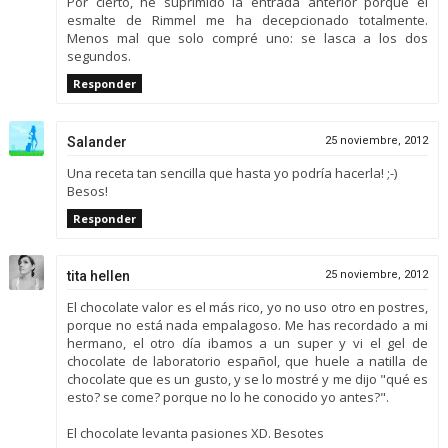
Por cierto, he suprimido la entrada anterior porque el
esmalte de Rimmel me ha decepcionado totalmente.
Menos mal que solo compré uno: se lasca a los dos
segundos.
Responder
Salander
25 noviembre, 2012
Una receta tan sencilla que hasta yo podría hacerla! ;-)
Besos!
Responder
tita hellen
25 noviembre, 2012
El chocolate valor es el más rico, yo no uso otro en postres,
porque no está nada empalagoso. Me has recordado a mi
hermano, el otro día ibamos a un super y vi el gel de
chocolate de laboratorio español, que huele a natilla de
chocolate que es un gusto, y se lo mostré y me dijo "qué es
esto? se come? porque no lo he conocido yo antes?".
El chocolate levanta pasiones XD. Besotes