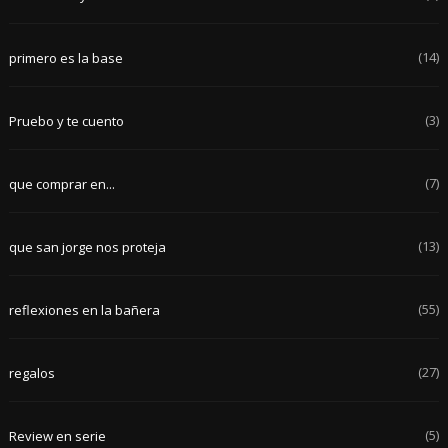
(14)
primero es la base
(3)
Pruebo y te cuento
(7)
que comprar en...
(13)
que san jorge nos proteja
(55)
reflexiones en la bañera
(27)
regalos
(5)
Review en serie