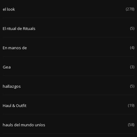
(278)
el look
(5)
El ritual de Rituals
(4)
En manos de
(3)
Gea
(5)
hallazgos
(19)
Haul & Outfit
(58)
hauls del mundo uníos