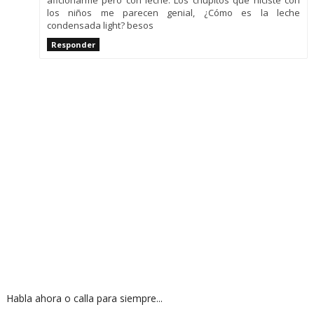
aficionarme pero con leche. Los chupitos que hiciste con
los niños me parecen genial, ¿Cómo es la leche
condensada light? besos
Responder
Habla ahora o calla para siempre...