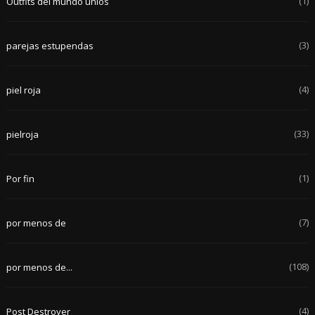
(1)
Outfits del mundo uníos
(3)
parejas estupendas
(4)
piel roja
(33)
pielroja
(1)
Por fin
(7)
por menos de
(108)
por menos de...
(4)
Post Destroyer