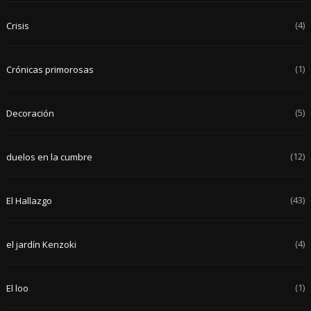
(4)
Crisis
(1)
Crónicas primorosas
(5)
Decoración
(12)
duelos en la cumbre
(43)
El Hallazgo
(4)
el jardín Kenzoki
(1)
El loo