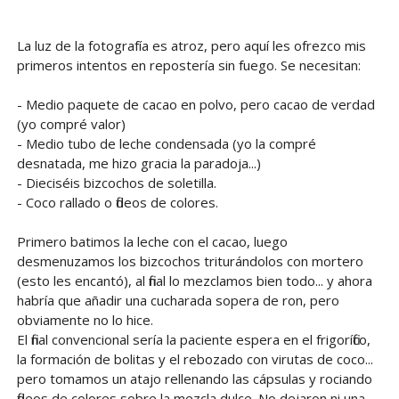
La luz de la fotografía es atroz, pero aquí les ofrezco mis
primeros intentos en repostería sin fuego. Se necesitan:
- Medio paquete de cacao en polvo, pero cacao de verdad
(yo compré valor)
- Medio tubo de leche condensada (yo la compré
desnatada, me hizo gracia la paradoja...)
- Dieciséis bizcochos de soletilla.
- Coco rallado o fideos de colores.
Primero batimos la leche con el cacao, luego
desmenuzamos los bizcochos triturándolos con mortero
(esto les encantó), al final lo mezclamos bien todo... y ahora
habría que añadir una cucharada sopera de ron, pero
obviamente no lo hice.
El final convencional sería la paciente espera en el frigorífico,
la formación de bolitas y el rebozado con virutas de coco...
pero tomamos un atajo rellenando las cápsulas y rociando
fideos de colores sobre la mezcla dulce. No dejaron ni una