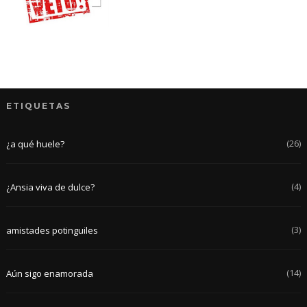
ETIQUETAS
(26)
¿a qué huele?
(4)
¿Ansia viva de dulce?
(3)
amistades potinguiles
(14)
Aún sigo enamorada