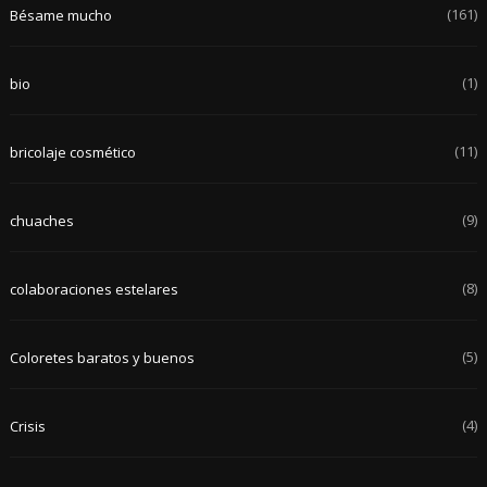
(161)
Bésame mucho
(1)
bio
(11)
bricolaje cosmético
(9)
chuaches
(8)
colaboraciones estelares
(5)
Coloretes baratos y buenos
(4)
Crisis