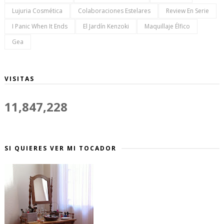
Lujuria Cosmética
Colaboraciones Estelares
Review En Serie
I Panic When It Ends
El Jardín Kenzoki
Maquillaje Élfico
Gea
VISITAS
11,847,228
SI QUIERES VER MI TOCADOR