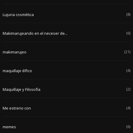
(8)
Lujuria cosmética
(6)
Makimarujeando en el neceser de...
(21)
makimarujeo
(4)
maquillaje élfico
(2)
Maquillaje y Filosofía
(4)
Me estreno con
(6)
memes