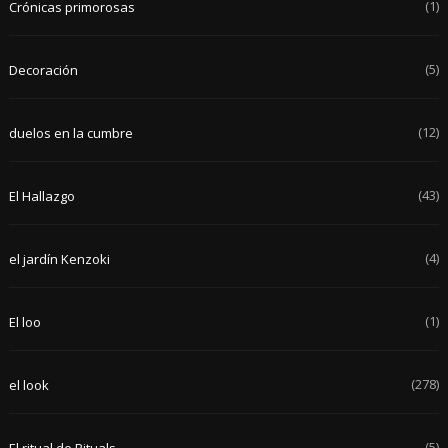
(1)
Crónicas primorosas
(5)
Decoración
(12)
duelos en la cumbre
(43)
El Hallazgo
(4)
el jardín Kenzoki
(1)
El loo
(278)
el look
(5)
El ritual de Rituals