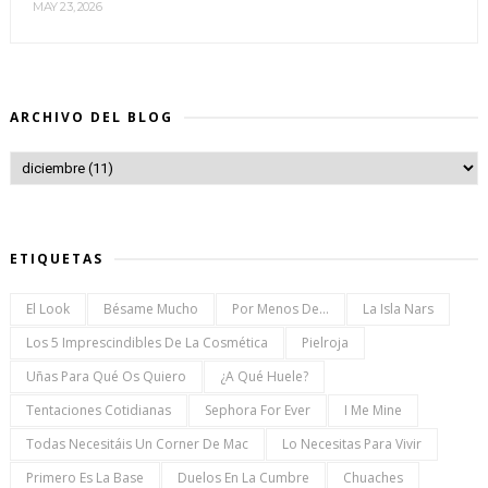
MAY 23, 2026
ARCHIVO DEL BLOG
ETIQUETAS
El Look
Bésame Mucho
Por Menos De...
La Isla Nars
Los 5 Imprescindibles De La Cosmética
Pielroja
Uñas Para Qué Os Quiero
¿a Qué Huele?
Tentaciones Cotidianas
Sephora For Ever
I Me Mine
Todas Necesitáis Un Corner De Mac
Lo Necesitas Para Vivir
Primero Es La Base
Duelos En La Cumbre
Chuaches