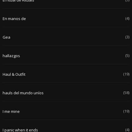
(4)
En manos de
(3)
Gea
(5)
hallazgos
(19)
Haul & Outfit
(58)
hauls del mundo uníos
(19)
I me mine
(4)
I panic when it ends