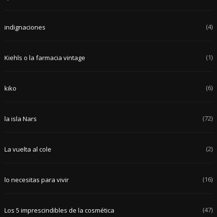
(4)
indignaciones
(1)
Kiehls o la farmacia vintage
(6)
kiko
(72)
la isla Nars
(2)
La vuelta al cole
(16)
lo necesitas para vivir
(47)
Los 5 imprescindibles de la cosmética