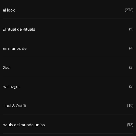
(278)
el look
(5)
El ritual de Rituals
(4)
En manos de
(3)
Gea
(5)
hallazgos
(19)
Haul & Outfit
(58)
hauls del mundo uníos