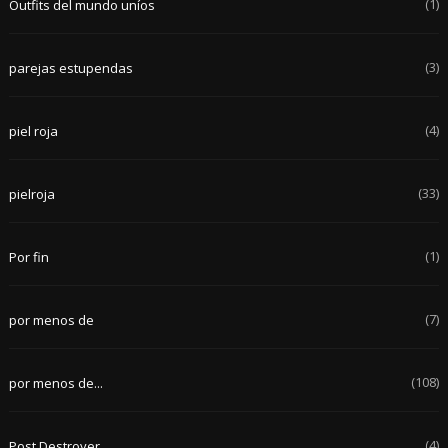
(1)
Outfits del mundo uníos
(3)
parejas estupendas
(4)
piel roja
(33)
pielroja
(1)
Por fin
(7)
por menos de
(108)
por menos de...
(4)
Post Destroyer