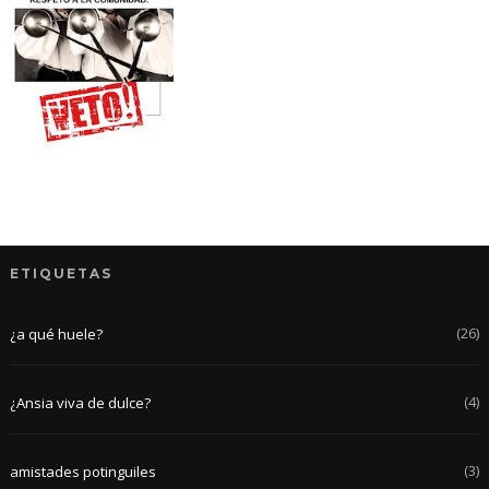
ETIQUETAS
(26)
¿a qué huele?
(4)
¿Ansia viva de dulce?
(3)
amistades potinguiles