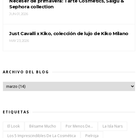
Neceser de primavera: Tarte Cosmetics, Saigu &
Sephora collection
JUN 01, 2026
Just Cavalli x Kiko, colección de lujo de Kiko Milano
MAY 23, 2026
ARCHIVO DEL BLOG
ETIQUETAS
El Look
Bésame Mucho
Por Menos De...
La Isla Nars
Los 5 Imprescindibles De La Cosmética
Pielroja