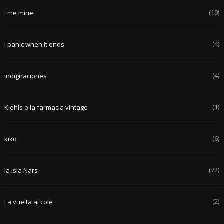
(19)
I me mine
(4)
I panic when it ends
(4)
indignaciones
(1)
Kiehls o la farmacia vintage
(6)
kiko
(72)
la isla Nars
(2)
La vuelta al cole