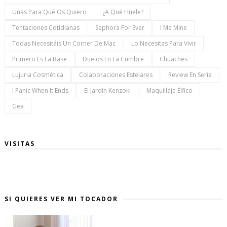
Uñas Para Qué Os Quiero
¿a Qué Huele?
Tentaciones Cotidianas
Sephora For Ever
I Me Mine
Todas Necesitáis Un Corner De Mac
Lo Necesitas Para Vivir
Primero Es La Base
Duelos En La Cumbre
Chuaches
Lujuria Cosmética
Colaboraciones Estelares
Review En Serie
I Panic When It Ends
El Jardín Kenzoki
Maquillaje Élfico
Gea
VISITAS
SI QUIERES VER MI TOCADOR