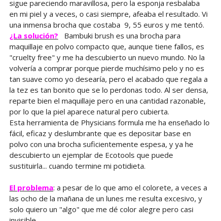
sigue pareciendo maravillosa, pero la esponja resbalaba
en mi piel y a veces, o casi siempre, afeaba el resultado. Vi
una inmensa brocha que costaba 9, 55 euros y me tentó.
¿La solución?
Bambuki brush es una brocha para
maquillaje en polvo compacto que, aunque tiene fallos, es
"cruelty free" y me ha descubierto un nuevo mundo. No la
volvería a comprar porque pierde muchísimo pelo y no es
tan suave como yo desearía, pero el acabado que regala a
la tez es tan bonito que se lo perdonas todo. Al ser densa,
reparte bien el maquillaje pero en una cantidad razonable,
por lo que la piel aparece natural pero cubierta.
Esta herramienta de Physicians formula me ha enseñado lo
fácil, eficaz y deslumbrante que es depositar base en
polvo con una brocha suficientemente espesa, y ya he
descubierto un ejemplar de Ecotools que puede
sustituirla... cuando termine mi potidieta.
El problema
: a pesar de lo que amo el colorete, a veces a
las ocho de la mañana de un lunes me resulta excesivo, y
solo quiero un "algo" que me dé color alegre pero casi
invisible.