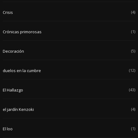
(4)
Crisis
(1)
Crónicas primorosas
(5)
Decoración
(12)
duelos en la cumbre
(43)
El Hallazgo
(4)
el jardín Kenzoki
(1)
El loo