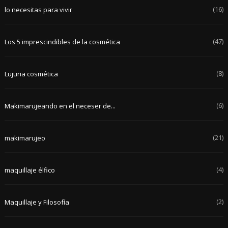
(16)
lo necesitas para vivir
(47)
Los 5 imprescindibles de la cosmética
(8)
Lujuria cosmética
(6)
Makimarujeando en el neceser de...
(21)
makimarujeo
(4)
maquillaje élfico
(2)
Maquillaje y Filosofía