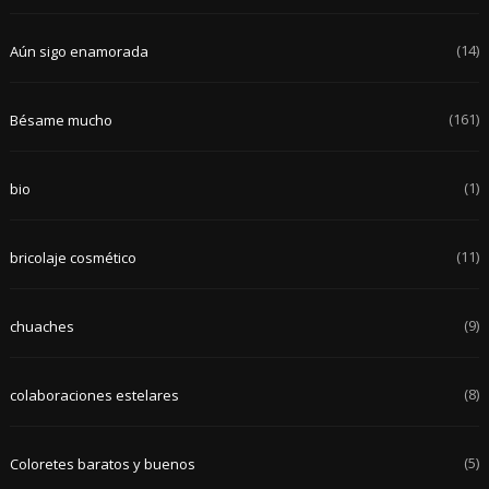
(14)
Aún sigo enamorada
(161)
Bésame mucho
(1)
bio
(11)
bricolaje cosmético
(9)
chuaches
(8)
colaboraciones estelares
(5)
Coloretes baratos y buenos