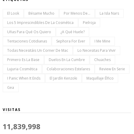
El Look
Bésame Mucho
Por Menos De...
La Isla Nars
Los 5 Imprescindibles De La Cosmética
Pielroja
Uñas Para Qué Os Quiero
¿a Qué Huele?
Tentaciones Cotidianas
Sephora For Ever
I Me Mine
Todas Necesitáis Un Corner De Mac
Lo Necesitas Para Vivir
Primero Es La Base
Duelos En La Cumbre
Chuaches
Lujuria Cosmética
Colaboraciones Estelares
Review En Serie
I Panic When It Ends
El Jardín Kenzoki
Maquillaje Élfico
Gea
VISITAS
11,839,998