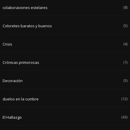
(8)
colaboraciones estelares
(5)
Coloretes baratos y buenos
(4)
Crisis
(1)
Crónicas primorosas
(5)
Decoración
(12)
duelos en la cumbre
(43)
El Hallazgo