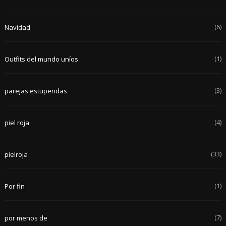
(6)
Navidad
(1)
Outfits del mundo uníos
(3)
parejas estupendas
(4)
piel roja
(33)
pielroja
(1)
Por fin
(7)
por menos de