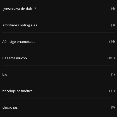
(4)
¿Ansia viva de dulce?
(3)
amistades potinguiles
(14)
Aún sigo enamorada
(161)
Bésame mucho
(1)
bio
(11)
bricolaje cosmético
(9)
chuaches