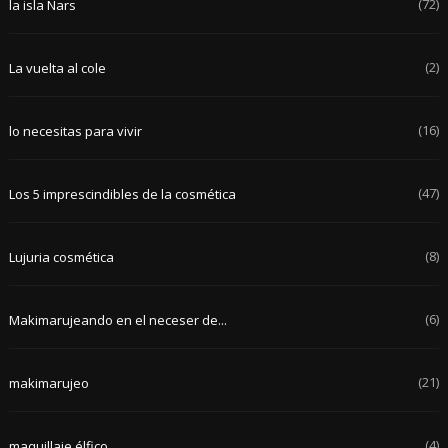
(72)
la isla Nars
(2)
La vuelta al cole
(16)
lo necesitas para vivir
(47)
Los 5 imprescindibles de la cosmética
(8)
Lujuria cosmética
(6)
Makimarujeando en el neceser de...
(21)
makimarujeo
(4)
maquillaje élfico