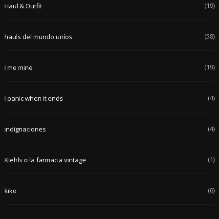
(19)
Haul & Outfit
(58)
hauls del mundo uníos
(19)
I me mine
(4)
I panic when it ends
(4)
indignaciones
(1)
Kiehls o la farmacia vintage
(6)
kiko