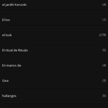
(4)
el jardín Kenzoki
(1)
El loo
(278)
el look
(5)
El ritual de Rituals
(4)
En manos de
(3)
Gea
(5)
hallazgos