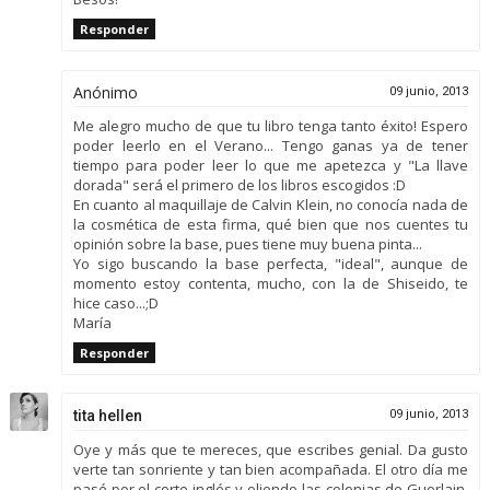
Responder
Anónimo
09 junio, 2013
Me alegro mucho de que tu libro tenga tanto éxito! Espero
poder leerlo en el Verano... Tengo ganas ya de tener
tiempo para poder leer lo que me apetezca y "La llave
dorada" será el primero de los libros escogidos :D
En cuanto al maquillaje de Calvin Klein, no conocía nada de
la cosmética de esta firma, qué bien que nos cuentes tu
opinión sobre la base, pues tiene muy buena pinta...
Yo sigo buscando la base perfecta, "ideal", aunque de
momento estoy contenta, mucho, con la de Shiseido, te
hice caso...;D
María
Responder
tita hellen
09 junio, 2013
Oye y más que te mereces, que escribes genial. Da gusto
verte tan sonriente y tan bien acompañada. El otro día me
pasé por el corte inglés y oliendo las colonias de Guerlain,