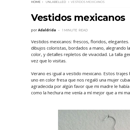
HOME
UNLABELLED
VESTIDOS MEXICANOS
Vestidos mexicanos
por
Adaldrida
1 MINUTE
READ
Vestidos mexicanos: frescos, floridos, elegantes.
dibujos coloristas, bordados a mano, alegrando la 
color, y detalles repletos de vivacidad. La talla 
vez que lo visitas.
Verano es igual a vestido mexicano. Estos trajes
uno en color fresa que nos regaló una mujer cub
agradecida por algún favor que mi madre le había h
como la hechura me venía a mí mejor que a mi madr