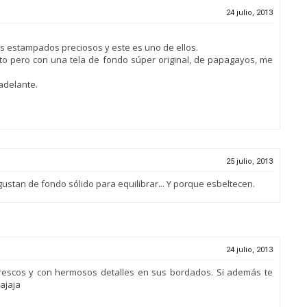
24 julio, 2013
s estampados preciosos y este es uno de ellos.
to pero con una tela de fondo súper original, de papagayos, me
 adelante.
25 julio, 2013
gustan de fondo sólido para equilibrar... Y porque esbeltecen.
24 julio, 2013
frescos y con hermosos detalles en sus bordados. Si además te
Jajaja