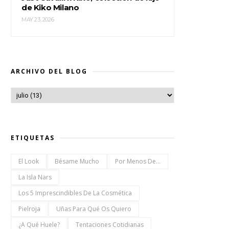
de Kiko Milano
MAY 23, 2026
ARCHIVO DEL BLOG
ETIQUETAS
El Look
Bésame Mucho
Por Menos De...
La Isla Nars
Los 5 Imprescindibles De La Cosmética
Pielroja
Uñas Para Qué Os Quiero
¿a Qué Huele?
Tentaciones Cotidianas