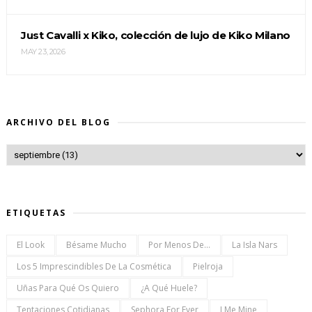
Just Cavalli x Kiko, colección de lujo de Kiko Milano
MAY 23, 2026
ARCHIVO DEL BLOG
ETIQUETAS
El Look
Bésame Mucho
Por Menos De...
La Isla Nars
Los 5 Imprescindibles De La Cosmética
Pielroja
Uñas Para Qué Os Quiero
¿a Qué Huele?
Tentaciones Cotidianas
Sephora For Ever
I Me Mine