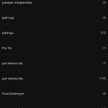
(3)
parejas estupendas
(4)
piel roja
(33)
pielroja
(1)
Por fin
(7)
por menos de
(108)
por menos de...
(4)
Post Destroyer