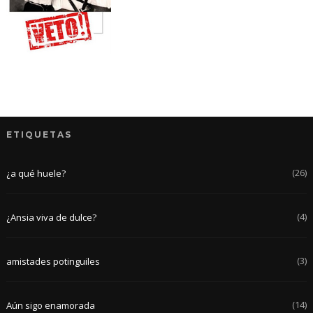
ETIQUETAS
(26)
¿a qué huele?
(4)
¿Ansia viva de dulce?
(3)
amistades potinguiles
(14)
Aún sigo enamorada