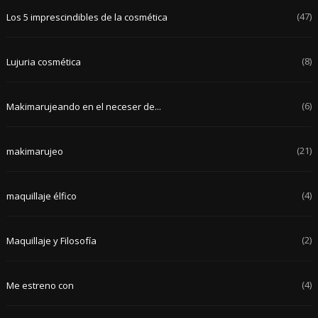
(47)
Los 5 imprescindibles de la cosmética
(8)
Lujuria cosmética
(6)
Makimarujeando en el neceser de...
(21)
makimarujeo
(4)
maquillaje élfico
(2)
Maquillaje y Filosofía
(4)
Me estreno con