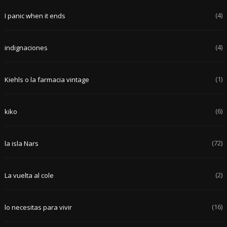
(4)
I panic when it ends
(4)
indignaciones
(1)
Kiehls o la farmacia vintage
(6)
kiko
(72)
la isla Nars
(2)
La vuelta al cole
(16)
lo necesitas para vivir