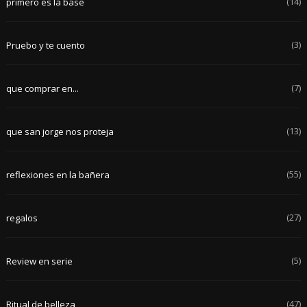
(14)
primero es la base
(3)
Pruebo y te cuento
(7)
que comprar en...
(13)
que san jorge nos proteja
(55)
reflexiones en la bañera
(27)
regalos
(5)
Review en serie
(47)
Ritual de belleza