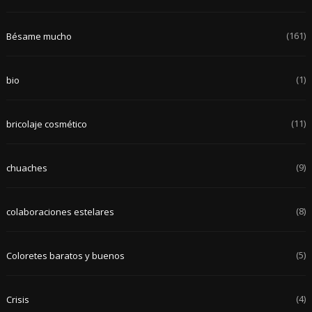
(161)
Bésame mucho
(1)
bio
(11)
bricolaje cosmético
(9)
chuaches
(8)
colaboraciones estelares
(5)
Coloretes baratos y buenos
(4)
Crisis