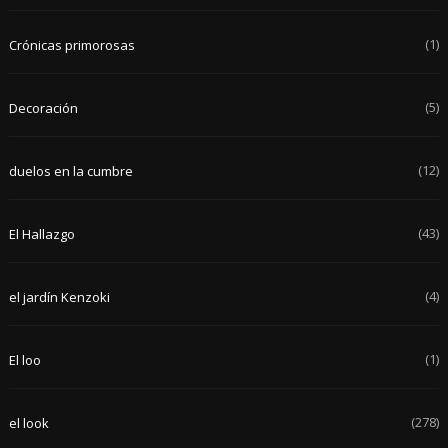
(1)
Crónicas primorosas
(5)
Decoración
(12)
duelos en la cumbre
(43)
El Hallazgo
(4)
el jardín Kenzoki
(1)
El loo
(278)
el look