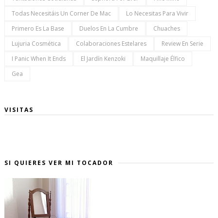
Todas Necesitáis Un Corner De Mac
Lo Necesitas Para Vivir
Primero Es La Base
Duelos En La Cumbre
Chuaches
Lujuria Cosmética
Colaboraciones Estelares
Review En Serie
I Panic When It Ends
El Jardín Kenzoki
Maquillaje Élfico
Gea
VISITAS
SI QUIERES VER MI TOCADOR