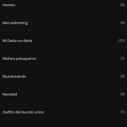
(6)
memes
(6)
Mercadonning
(33)
Mi Dieta-no-dieta
(1)
Mishea peluqueros
(6)
Muestreando
(6)
Navidad
(1)
Outfits del mundo uníos