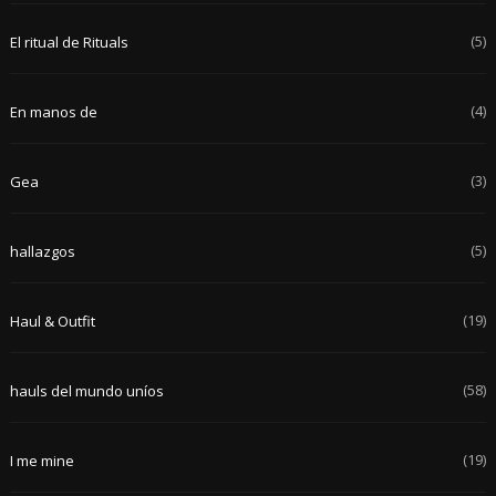
(5)
El ritual de Rituals
(4)
En manos de
(3)
Gea
(5)
hallazgos
(19)
Haul & Outfit
(58)
hauls del mundo uníos
(19)
I me mine