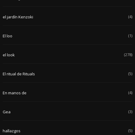
(4)
el jardín Kenzoki
(1)
El loo
(278)
el look
(5)
El ritual de Rituals
(4)
En manos de
(3)
Gea
(5)
hallazgos