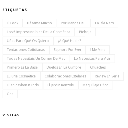
ETIQUETAS
El Look
Bésame Mucho
Por Menos De...
La Isla Nars
Los 5 Imprescindibles De La Cosmética
Pielroja
Uñas Para Qué Os Quiero
¿a Qué Huele?
Tentaciones Cotidianas
Sephora For Ever
I Me Mine
Todas Necesitáis Un Corner De Mac
Lo Necesitas Para Vivir
Primero Es La Base
Duelos En La Cumbre
Chuaches
Lujuria Cosmética
Colaboraciones Estelares
Review En Serie
I Panic When It Ends
El Jardín Kenzoki
Maquillaje Élfico
Gea
VISITAS