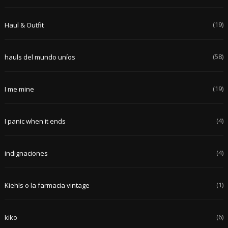
(19)
Haul & Outfit
(58)
hauls del mundo uníos
(19)
I me mine
(4)
I panic when it ends
(4)
indignaciones
(1)
Kiehls o la farmacia vintage
(6)
kiko