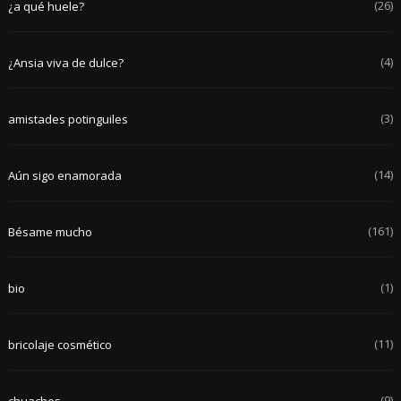
(26)
¿a qué huele?
(4)
¿Ansia viva de dulce?
(3)
amistades potinguiles
(14)
Aún sigo enamorada
(161)
Bésame mucho
(1)
bio
(11)
bricolaje cosmético
(9)
chuaches