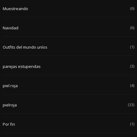
(6)
Muestreando
(6)
Navidad
(1)
Outfits del mundo uníos
(3)
parejas estupendas
(4)
piel roja
(33)
pielroja
(1)
Por fin