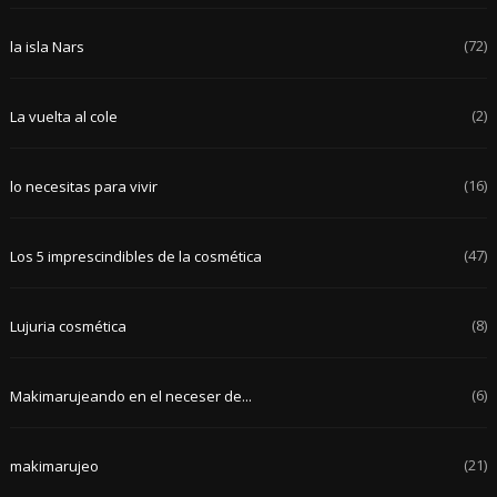
(72)
la isla Nars
(2)
La vuelta al cole
(16)
lo necesitas para vivir
(47)
Los 5 imprescindibles de la cosmética
(8)
Lujuria cosmética
(6)
Makimarujeando en el neceser de...
(21)
makimarujeo