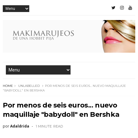
HOME
UNLABELLED
POR MENOS DE SEIS EUROS... NUEVO MAQUILLAJE
"BABYDOLL" EN BERSHKA
Por menos de seis euros... nuevo
maquillaje "babydoll" en Bershka
por
Adaldrida
1 MINUTE
READ