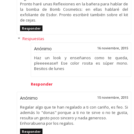
Pronto haré unas Reflexiones en la bañera para hablar de
la bomba de Bomb Cosmetics: en ellas hablaré del
exfoliante de Esdor. Pronto escribiré también sobre el kit
de cejas.
Responder
Respuestas
Anónimo
16 noviembre, 2015
Haz un look y enseñanos como te queda,
pleeeeease!! Ese color rosita es súper mono.
Besitos de lunes
Responder
Anónimo
15 noviembre, 2015
Regalar algo que te han regalado a ti con cariño, es feo. Si
además lo "donas" porque a ti no te sirve o no te gusta,
resulta un gesto poco sincero y nada generoso.
Enhorabuena por los regalos.
Responder