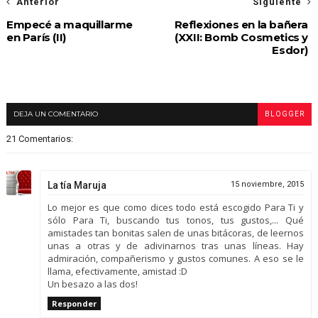
Anterior
Siguiente
Empecé a maquillarme
Reflexiones en la bañera
en París (II)
(XXII: Bomb Cosmetics y
Esdor)
DEJA UN COMENTARIO
BLOGGER
21 Comentarios:
La tía Maruja
15 noviembre, 2015
Lo mejor es que como dices todo está escogido Para Ti y
sólo Para Ti, buscando tus tonos, tus gustos,... Qué
amistades tan bonitas salen de unas bitácoras, de leernos
unas a otras y de adivinarnos tras unas líneas. Hay
admiración, compañerismo y gustos comunes. A eso se le
llama, efectivamente, amistad :D
Un besazo a las dos!
Responder