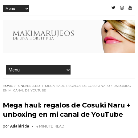
HOME
UNLABELLED
MEGA HAUL: REGALOS DE COSUKI NARU + UNBOXING
EN MI CANAL DE YOUTUBE
Mega haul: regalos de Cosuki Naru +
unboxing en mi canal de YouTube
por
Adaldrida
4 MINUTE
READ