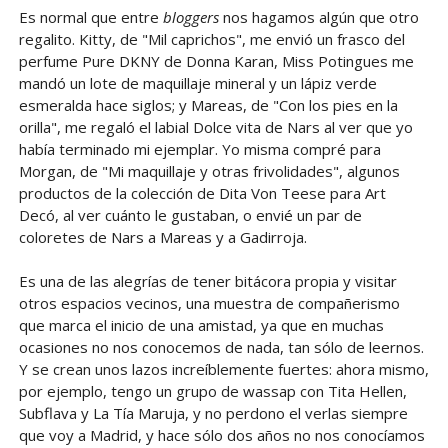
Es normal que entre
bloggers
nos hagamos algún que otro
regalito. Kitty, de "Mil caprichos", me envió un frasco del
perfume Pure DKNY de Donna Karan, Miss Potingues me
mandó un lote de maquillaje mineral y un lápiz verde
esmeralda hace siglos; y Mareas, de "Con los pies en la
orilla", me regaló el labial Dolce vita de Nars al ver que yo
había terminado mi ejemplar. Yo misma compré para
Morgan, de "Mi maquillaje y otras frivolidades", algunos
productos de la colección de Dita Von Teese para Art
Decó, al ver cuánto le gustaban, o envié un par de
coloretes de Nars a Mareas y a Gadirroja.
Es una de las alegrías de tener bitácora propia y visitar
otros espacios vecinos, una muestra de compañerismo
que marca el inicio de una amistad, ya que en muchas
ocasiones no nos conocemos de nada, tan sólo de leernos.
Y se crean unos lazos increíblemente fuertes: ahora mismo,
por ejemplo, tengo un grupo de wassap con Tita Hellen,
Subflava y La Tía Maruja, y no perdono el verlas siempre
que voy a Madrid, y hace sólo dos años no nos conocíamos