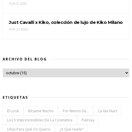
JUN 01, 2026
Just Cavalli x Kiko, colección de lujo de Kiko Milano
MAY 23, 2026
ARCHIVO DEL BLOG
ETIQUETAS
El Look
Bésame Mucho
Por Menos De...
La Isla Nars
Los 5 Imprescindibles De La Cosmética
Pielroja
Uñas Para Qué Os Quiero
¿a Qué Huele?