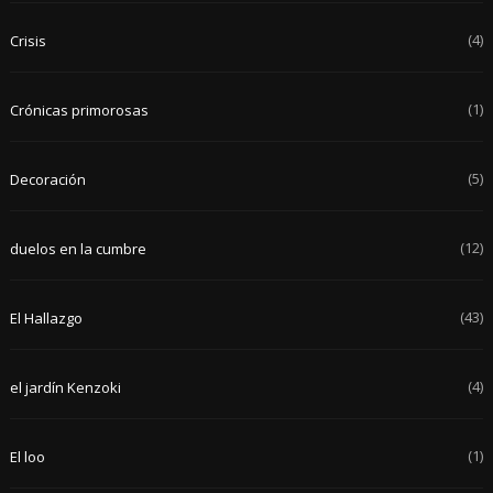
(4)
Crisis
(1)
Crónicas primorosas
(5)
Decoración
(12)
duelos en la cumbre
(43)
El Hallazgo
(4)
el jardín Kenzoki
(1)
El loo