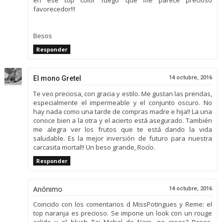
en ese top color fuego que me parece precioso
favorecedor!!!
Besos
Responder
El mono Gretel
14 octubre, 2016
Te veo preciosa, con gracia y estilo. Me gustan las prendas,
especialmente el impermeable y el conjunto oscuro. No
hay nada como una tarde de compras madre e hija!! La una
conoce bien a la otra y el acierto está asegurado. También
me alegra ver los frutos que te está dando la vida
saludable. Es la mejor inversión de futuro para nuestra
carcasita mortal!! Un beso grande, Rocío.
Responder
Anónimo
14 octubre, 2016
Coincido con los comentarios d MissPotingues y Reme: el
top naranja es precioso. Se impone un look con un rouge