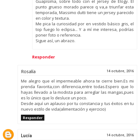
Guapísima, sobre todo con el jersey de Elogy. El
punto grueso morado parece q va,a triunfar esta
temporada, Massimo dutti tiene un jersey parecido
en color y textura.
Me pica la curiosidad por en vestido básico gris, el
top fuego lo eclipsa... Y a mí me interesa, podrías
poner foto o referencia.
Sigue así, un abrazo.
Responder
Rosalía
14 octubre, 2016
Me alegro que el impermeable ahora te cierre bien.Es mi
prenda favorita,con diferencia,entre todas.Espero que lo
hayas llevado a la modista para arreglar las mangas,pues
es lo único que lo desluce un poco.
Desde aquí un aplauso por tu constancia y tus éxitos en tu
nuevo estilo de vida(alimentación y ejercicio)
Responder
Lucía
14 octubre, 2016