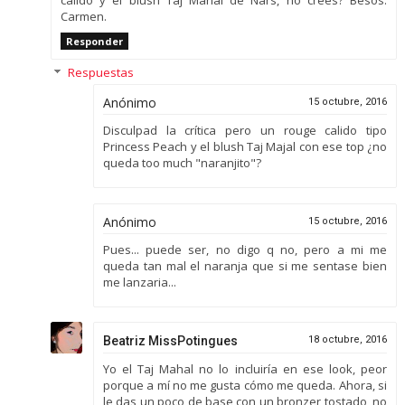
calido y el blush Taj Mahal de Nars, no crees? Besos.
Carmen.
Responder
Respuestas
Anónimo
15 octubre, 2016
Disculpad la crítica pero un rouge calido tipo
Princess Peach y el blush Taj Majal con ese top ¿no
queda too much "naranjito"?
Anónimo
15 octubre, 2016
Pues... puede ser, no digo q no, pero a mi me
queda tan mal el naranja que si me sentase bien
me lanzaria...
Beatriz MissPotingues
18 octubre, 2016
Yo el Taj Mahal no lo incluiría en ese look, peor
porque a mí no me gusta cómo me queda. Ahora, si
le das un poco de base con un bronzer tostado, no