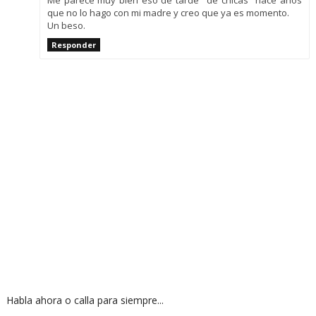
Me parece muy bien eso de tarde "de chicas" hace años
que no lo hago con mi madre y creo que ya es momento.
Un beso.
Responder
Habla ahora o calla para siempre...