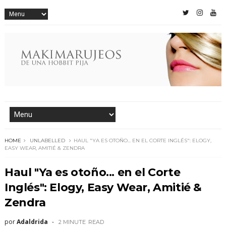
HOME
UNLABELLED
HAUL "YA ES OTOÑO... EN EL CORTE INGLÉS": ELOGY,
EASY WEAR, AMITIÉ & ZENDRA
Haul "Ya es otoño... en el Corte
Inglés": Elogy, Easy Wear, Amitié &
Zendra
por
Adaldrida
2 MINUTE
READ