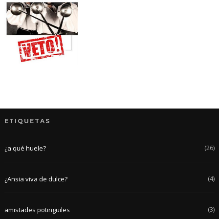
ETIQUETAS
(26)
¿a qué huele?
(4)
¿Ansia viva de dulce?
(3)
amistades potinguiles