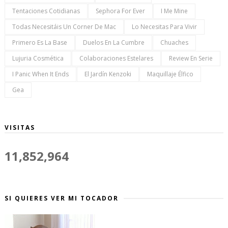
Tentaciones Cotidianas
Sephora For Ever
I Me Mine
Todas Necesitáis Un Corner De Mac
Lo Necesitas Para Vivir
Primero Es La Base
Duelos En La Cumbre
Chuaches
Lujuria Cosmética
Colaboraciones Estelares
Review En Serie
I Panic When It Ends
El Jardín Kenzoki
Maquillaje Élfico
Gea
VISITAS
11,852,964
SI QUIERES VER MI TOCADOR