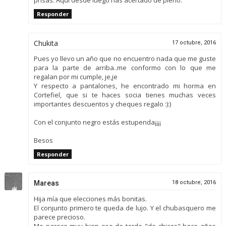
prisas. Aqui desde luego has acertado de pleno.
Responder
Chukita
17 octubre, 2016
Pues yo llevo un año que no encuentro nada que me guste
para la parte de arriba..me conformo con lo que me
regalan por mi cumple, je,je
Y respecto a pantalones, he encontrado mi horma en
Cortefiel, que si te haces socia tienes muchas veces
importantes descuentos y cheques regalo :):)
Con el conjunto negro estás estupenda¡¡¡¡
Besos
Responder
Mareas
18 octubre, 2016
Hija mía que elecciones más bonitas.
El conjunto primero te queda de lujo. Y el chubasquero me
parece precioso.