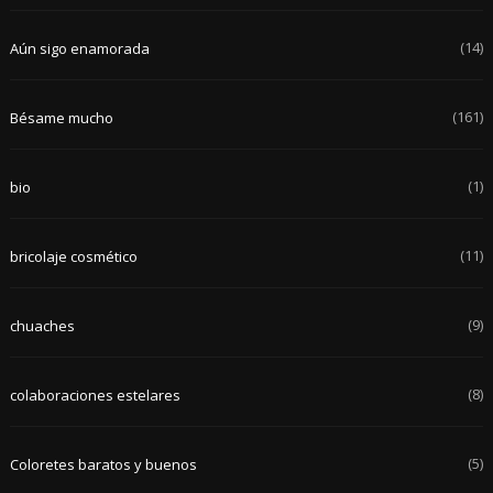
(14)
Aún sigo enamorada
(161)
Bésame mucho
(1)
bio
(11)
bricolaje cosmético
(9)
chuaches
(8)
colaboraciones estelares
(5)
Coloretes baratos y buenos