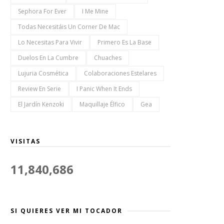
Sephora For Ever
I Me Mine
Todas Necesitáis Un Corner De Mac
Lo Necesitas Para Vivir
Primero Es La Base
Duelos En La Cumbre
Chuaches
Lujuria Cosmética
Colaboraciones Estelares
Review En Serie
I Panic When It Ends
El Jardín Kenzoki
Maquillaje Élfico
Gea
VISITAS
11,840,686
SI QUIERES VER MI TOCADOR