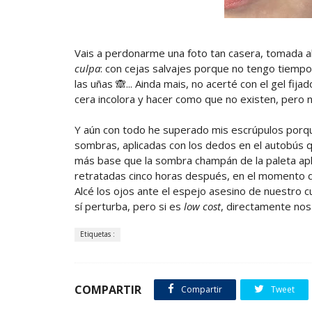
Vais a perdonarme una foto tan casera, tomada al me
culpa
: con cejas salvajes porque no tengo tiempo
las uñas 🙈... Ainda mais, no acerté con el gel fija
cera incolora y hacer como que no existen, pero no
Y aún con todo he superado mis escrúpulos porq
sombras, aplicadas con los dedos en el autobús q
más base que la sombra champán de la paleta apli
retratadas cinco horas después, en el momento d
Alcé los ojos ante el espejo asesino de nuestro c
sí perturba, pero si es
low cost
, directamente nos
Etiquetas :
COMPARTIR
Compartir
Tweet