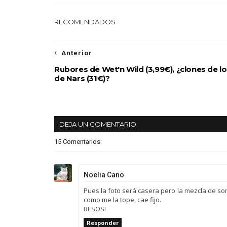
RECOMENDADOS
Anterior
Rubores de Wet'n Wild (3,99€), ¿clones de l
de Nars (31€)?
DEJA UN COMENTARIO
15 Comentarios:
Noelia Cano
Pues la foto será casera pero la mezcla de s
como me la tope, cae fijo.
BESOS!
Responder