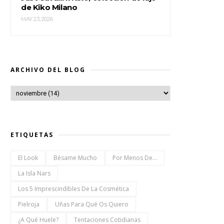
de Kiko Milano
MAY 23, 2026
ARCHIVO DEL BLOG
ETIQUETAS
El Look
Bésame Mucho
Por Menos De...
La Isla Nars
Los 5 Imprescindibles De La Cosmética
Pielroja
Uñas Para Qué Os Quiero
¿a Qué Huele?
Tentaciones Cotidianas