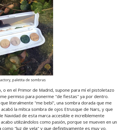
 factory, paletita de sombras
, o en el Primor de Madrid, supone para mí el pistoletazo
arme permiso para ponerme "de fiestas" ya por dentro.
do que literalmente "me bebí", una sombra dorada que me
acabó la mítica sombra de ojos Etrusque de Nars, y que
de Navidad de esta marca accesible e increíblemente
e acabo utilizándolos como pasión, porque se mueven en un
a como "luz de vela" y que definitivamente es muy yo.