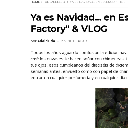
HOME
UNLABELLED
YA ES NAVIDAD... EN ESSENCE: "THE L
Ya es Navidad... en E
Factory" & VLOG
por
Adaldrida
2 MINUTE
READ
Todos los años aguardo con ilusión la edición na
cost
: los envases te hacen soñar con chimeneas, t
tus ojos, esos cumpleaños del dieciséis de diciem
semanas antes, envuelto como con papel de charol
entrar en cualquier perfumería y en cualquier dí