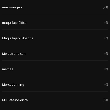
(21)
makimarujeo
(4)
maquillaje élfico
(2)
Maquillaje y Filosofía
(4)
Me estreno con
(6)
memes
(6)
Mercadonning
(33)
Mi Dieta-no-dieta