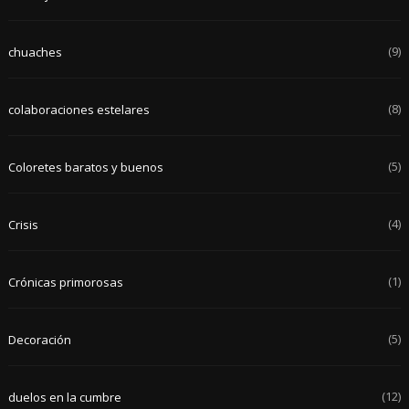
(9)
chuaches
(8)
colaboraciones estelares
(5)
Coloretes baratos y buenos
(4)
Crisis
(1)
Crónicas primorosas
(5)
Decoración
(12)
duelos en la cumbre