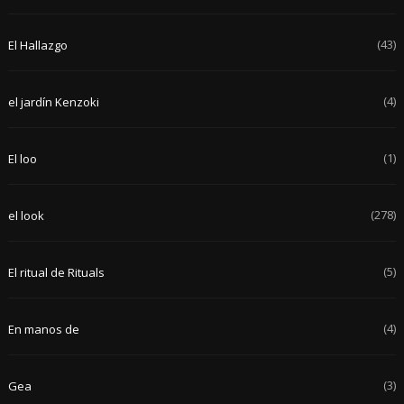
(43)
El Hallazgo
(4)
el jardín Kenzoki
(1)
El loo
(278)
el look
(5)
El ritual de Rituals
(4)
En manos de
(3)
Gea