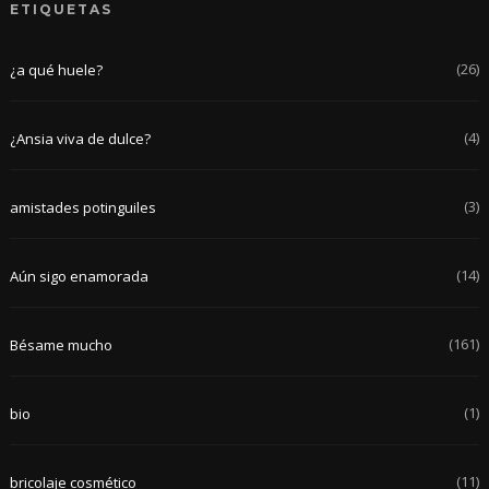
ETIQUETAS
(26)
¿a qué huele?
(4)
¿Ansia viva de dulce?
(3)
amistades potinguiles
(14)
Aún sigo enamorada
(161)
Bésame mucho
(1)
bio
(11)
bricolaje cosmético