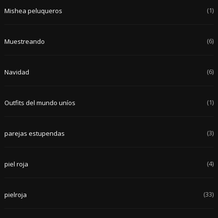
(1)
Mishea peluqueros
(6)
Muestreando
(6)
Navidad
(1)
Outfits del mundo uníos
(3)
parejas estupendas
(4)
piel roja
(33)
pielroja