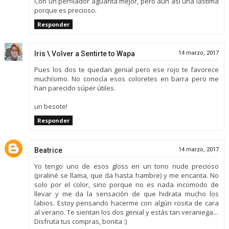
Con un perfilador aguanta mejor, pero aún así una lástima
porque es precioso.
Responder
Iris \ Volver a Sentirte to Wapa
14 marzo, 2017
Pues los dos te quedan genial pero ese rojo te favorece
muchísimo. No conocía esos coloretes en barra pero me
han parecido súper útiles.
un besote!
Responder
Beatrice
14 marzo, 2017
Yo tengo uno de esos gloss en un tono nude precioso
(praliné se llama, que da hasta hambre) y me encanta. No
solo por el color, sino porque no es nada incomodo de
llevar y me da la sensación de que hidrata mucho los
labios. Estoy pensando hacerme con algún rosita de cara
al verano. Te sientan los dos genial y estás tan veraniega...
Disfruta tus compras, bonita :)