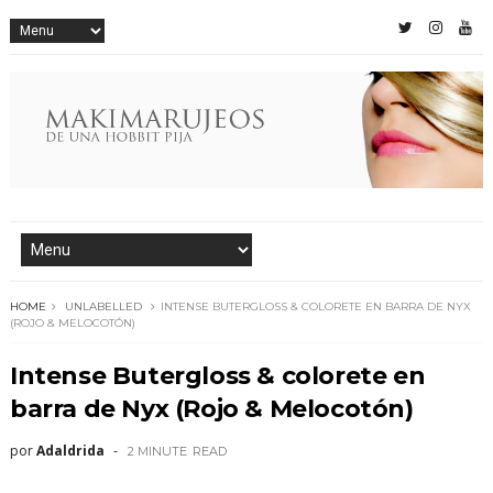
HOME
UNLABELLED
INTENSE BUTERGLOSS & COLORETE EN BARRA DE NYX
(ROJO & MELOCOTÓN)
Intense Butergloss & colorete en
barra de Nyx (Rojo & Melocotón)
por
Adaldrida
2 MINUTE
READ