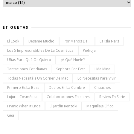
ETIQUETAS
El Look
Bésame Mucho
Por Menos De...
La Isla Nars
Los 5 Imprescindibles De La Cosmética
Pielroja
Uñas Para Qué Os Quiero
¿a Qué Huele?
Tentaciones Cotidianas
Sephora For Ever
I Me Mine
Todas Necesitáis Un Corner De Mac
Lo Necesitas Para Vivir
Primero Es La Base
Duelos En La Cumbre
Chuaches
Lujuria Cosmética
Colaboraciones Estelares
Review En Serie
I Panic When It Ends
El Jardín Kenzoki
Maquillaje Élfico
Gea