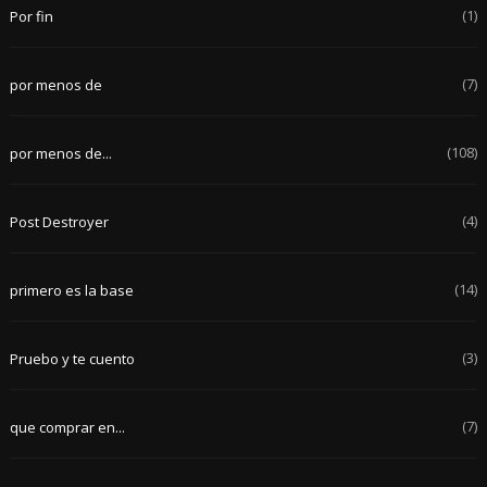
(1)
Por fin
(7)
por menos de
(108)
por menos de...
(4)
Post Destroyer
(14)
primero es la base
(3)
Pruebo y te cuento
(7)
que comprar en...