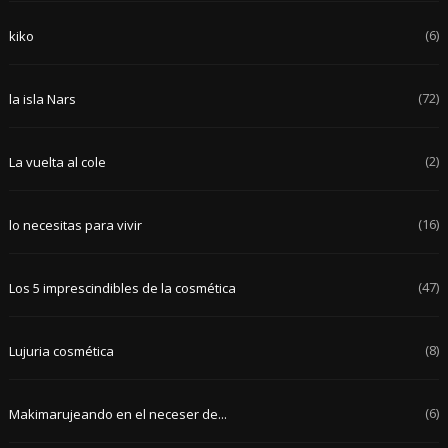
(6)
kiko
(72)
la isla Nars
(2)
La vuelta al cole
(16)
lo necesitas para vivir
(47)
Los 5 imprescindibles de la cosmética
(8)
Lujuria cosmética
(6)
Makimarujeando en el neceser de...