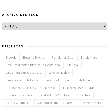
ARCHIVO DEL BLOG
ETIQUETAS
El Look
Bésame Mucho
Por Menos De...
La Isla Nars
Los 5 Imprescindibles De La Cosmética
Pielroja
Uñas Para Qué Os Quiero
¿a Qué Huele?
Tentaciones Cotidianas
Sephora For Ever
I Me Mine
Todas Necesitáis Un Corner De Mac
Lo Necesitas Para Vivir
Primero Es La Base
Duelos En La Cumbre
Chuaches
Lujuria Cosmética
Colaboraciones Estelares
Review En Serie