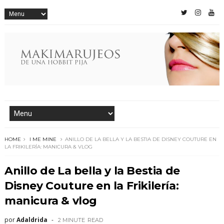
HOME
I ME MINE
ANILLO DE LA BELLA Y LA BESTIA DE DISNEY COUTURE EN
LA FRIKILERÍA: MANICURA & VLOG
Anillo de La bella y la Bestia de
Disney Couture en la Frikilería:
manicura & vlog
por
Adaldrida
2 MINUTE
READ