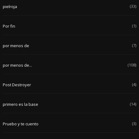
(33)
pielroja
(1)
Por fin
(7)
por menos de
(108)
por menos de...
(4)
Post Destroyer
(14)
primero es la base
(3)
Pruebo y te cuento