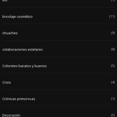
(11)
bricolaje cosmético
(9)
chuaches
(8)
colaboraciones estelares
(5)
Coloretes baratos y buenos
(4)
Crisis
(1)
Crónicas primorosas
(5)
Decoración