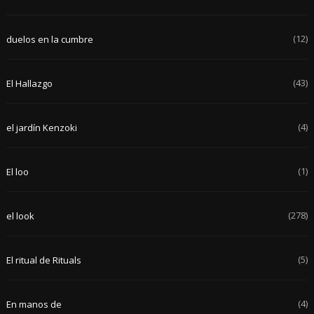
(12)
duelos en la cumbre
(43)
El Hallazgo
(4)
el jardín Kenzoki
(1)
El loo
(278)
el look
(5)
El ritual de Rituals
(4)
En manos de