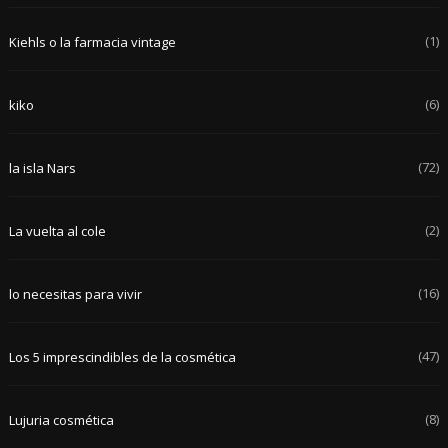
(1)
Kiehls o la farmacia vintage
(6)
kiko
(72)
la isla Nars
(2)
La vuelta al cole
(16)
lo necesitas para vivir
(47)
Los 5 imprescindibles de la cosmética
(8)
Lujuria cosmética