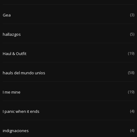
(3)
Gea
(5)
hallazgos
(19)
Haul & Outfit
(58)
hauls del mundo uníos
(19)
I me mine
(4)
I panic when it ends
(4)
indignaciones