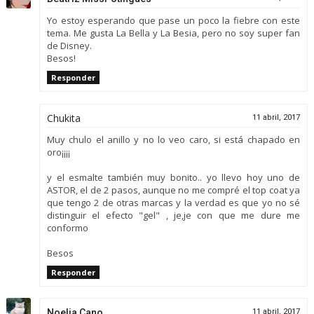
Yo estoy esperando que pase un poco la fiebre con este
tema. Me gusta La Bella y La Besia, pero no soy super fan
de Disney.
Besos!
Responder
Chukita
11 abril, 2017
Muy chulo el anillo y no lo veo caro, si está chapado en
oro¡¡¡¡
y el esmalte también muy bonito.. yo llevo hoy uno de
ASTOR, el de 2 pasos, aunque no me compré el top coat ya
que tengo 2 de otras marcas y la verdad es que yo no sé
distinguir el efecto "gel" , je,je con que me dure me
conformo
Besos
Responder
Noelia Cano
11 abril, 2017