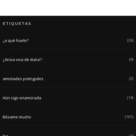
ETIQUETAS
(26)
¿a qué huele?
(4)
¿Ansia viva de dulce?
(3)
amistades potinguiles
(14)
Aún sigo enamorada
(161)
Bésame mucho
(1)
bio