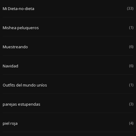
(33)
Mi Dieta-no-dieta
(1)
Mishea peluqueros
(6)
Muestreando
(6)
Navidad
(1)
Outfits del mundo uníos
(3)
parejas estupendas
(4)
piel roja