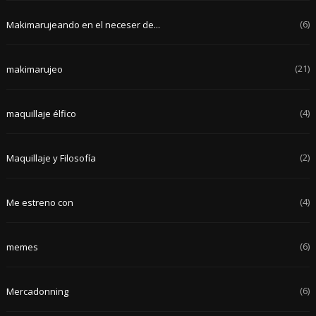
(6)
Makimarujeando en el neceser de...
(21)
makimarujeo
(4)
maquillaje élfico
(2)
Maquillaje y Filosofía
(4)
Me estreno con
(6)
memes
(6)
Mercadonning