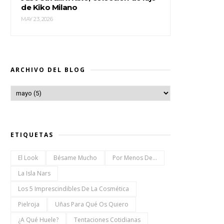
de Kiko Milano
MAY 23, 2026
ARCHIVO DEL BLOG
ETIQUETAS
El Look
Bésame Mucho
Por Menos De...
La Isla Nars
Los 5 Imprescindibles De La Cosmética
Pielroja
Uñas Para Qué Os Quiero
¿a Qué Huele?
Tentaciones Cotidianas