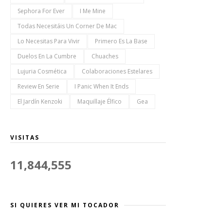
Sephora For Ever
I Me Mine
Todas Necesitáis Un Corner De Mac
Lo Necesitas Para Vivir
Primero Es La Base
Duelos En La Cumbre
Chuaches
Lujuria Cosmética
Colaboraciones Estelares
Review En Serie
I Panic When It Ends
El Jardín Kenzoki
Maquillaje Élfico
Gea
VISITAS
11,844,555
SI QUIERES VER MI TOCADOR