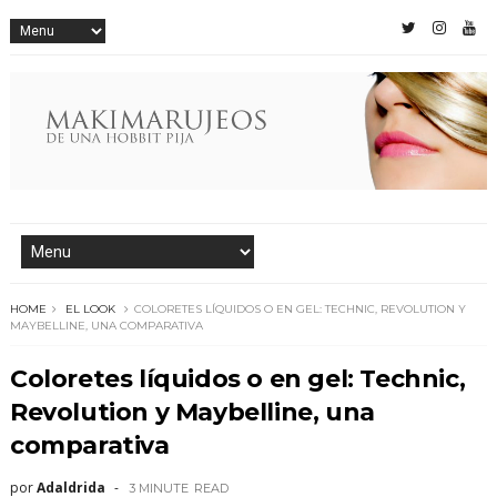
HOME
EL LOOK
COLORETES LÍQUIDOS O EN GEL: TECHNIC, REVOLUTION Y
MAYBELLINE, UNA COMPARATIVA
Coloretes líquidos o en gel: Technic,
Revolution y Maybelline, una
comparativa
por
Adaldrida
3 MINUTE
READ