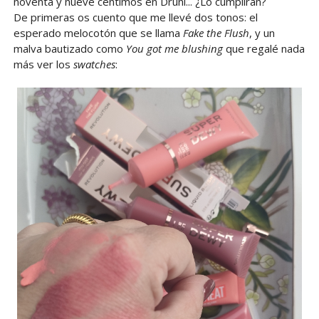
noventa y nueve céntimos en Druni... ¿Lo cumplirán?
De primeras os cuento que me llevé dos tonos: el
esperado melocotón que se llama
Fake
the
Flush
, y un
malva bautizado como
You
got
me
blushing
que regalé nada
más ver los
swatches
: