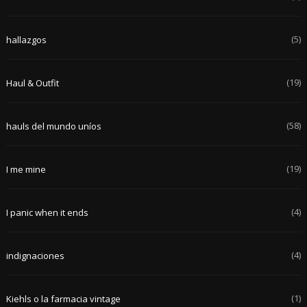
(5)
hallazgos
(19)
Haul & Outfit
(58)
hauls del mundo uníos
(19)
I me mine
(4)
I panic when it ends
(4)
indignaciones
(1)
Kiehls o la farmacia vintage