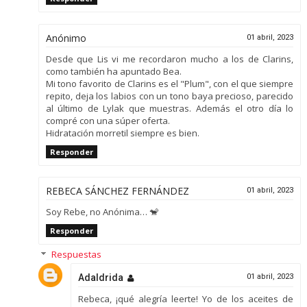
Anónimo
01 abril, 2023
Desde que Lis vi me recordaron mucho a los de Clarins,
como también ha apuntado Bea.
Mi tono favorito de Clarins es el "Plum", con el que siempre
repito, deja los labios con un tono baya precioso, parecido
al último de Lylak que muestras. Además el otro día lo
compré con una súper oferta.
Hidratación morretil siempre es bien.
Responder
REBECA SÁNCHEZ FERNÁNDEZ
01 abril, 2023
Soy Rebe, no Anónima… 🐒
Responder
Respuestas
Adaldrida
01 abril, 2023
Rebeca, ¡qué alegría leerte! Yo de los aceites de