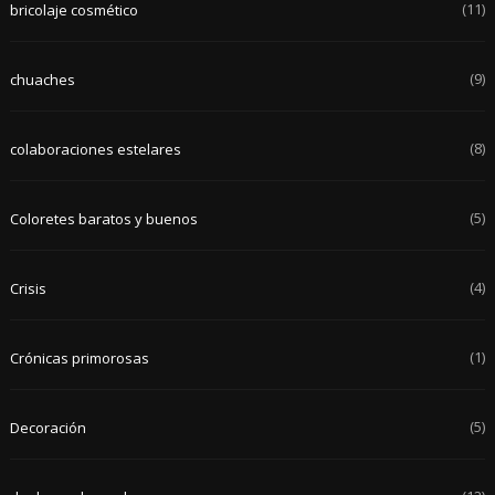
(11)
bricolaje cosmético
(9)
chuaches
(8)
colaboraciones estelares
(5)
Coloretes baratos y buenos
(4)
Crisis
(1)
Crónicas primorosas
(5)
Decoración