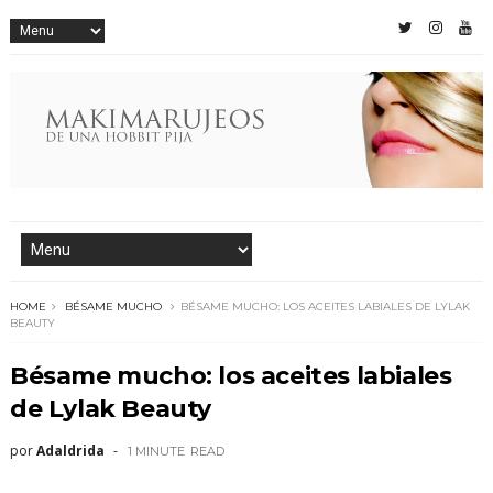
HOME
BÉSAME MUCHO
BÉSAME MUCHO: LOS ACEITES LABIALES DE LYLAK
BEAUTY
Bésame mucho: los aceites labiales
de Lylak Beauty
por
Adaldrida
1 MINUTE
READ