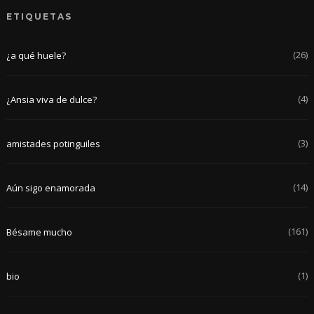
ETIQUETAS
(26)
¿a qué huele?
(4)
¿Ansia viva de dulce?
(3)
amistades potinguiles
(14)
Aún sigo enamorada
(161)
Bésame mucho
(1)
bio