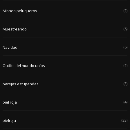
(1)
Mishea peluqueros
(6)
Muestreando
(6)
Navidad
(1)
Outfits del mundo uníos
(3)
parejas estupendas
(4)
piel roja
(33)
pielroja