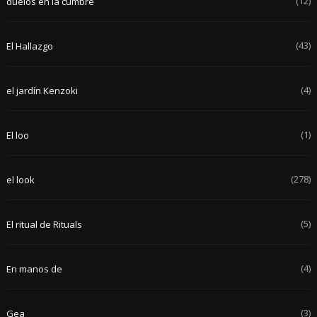
(12)
duelos en la cumbre
(43)
El Hallazgo
(4)
el jardín Kenzoki
(1)
El loo
(278)
el look
(5)
El ritual de Rituals
(4)
En manos de
(3)
Gea