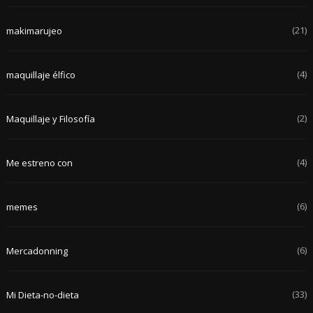
(21)
makimarujeo
(4)
maquillaje élfico
(2)
Maquillaje y Filosofía
(4)
Me estreno con
(6)
memes
(6)
Mercadonning
(33)
Mi Dieta-no-dieta