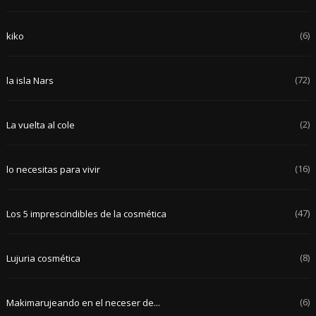
(6)
kiko
(72)
la isla Nars
(2)
La vuelta al cole
(16)
lo necesitas para vivir
(47)
Los 5 imprescindibles de la cosmética
(8)
Lujuria cosmética
(6)
Makimarujeando en el neceser de...