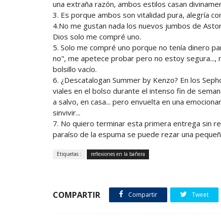
una extraña razón, ambos estilos casan diviname
3. Es porque ambos son vitalidad pura, alegría con
4.No me gustan nada los nuevos jumbos de Astor, 
Dios solo me compré uno.
5. Solo me compré uno porque no tenía dinero par
no", me apetece probar pero no estoy segura..., m
bolsillo vacío.
6. ¿Descatalogan Summer by Kenzo? En los Sephor
viales en el bolso durante el intenso fin de sema
a salvo, en casa... pero envuelta en una emociona
sinvivir...
7. No quiero terminar esta primera entrega sin r
paraíso de la espuma se puede rezar una pequeña
Etiquetas :
reflexiones en la bañera
COMPARTIR
Compartir
Tweet