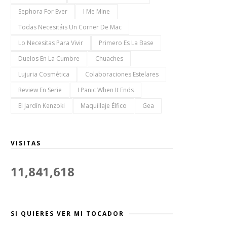
Sephora For Ever
I Me Mine
Todas Necesitáis Un Corner De Mac
Lo Necesitas Para Vivir
Primero Es La Base
Duelos En La Cumbre
Chuaches
Lujuria Cosmética
Colaboraciones Estelares
Review En Serie
I Panic When It Ends
El Jardín Kenzoki
Maquillaje Élfico
Gea
VISITAS
11,841,618
SI QUIERES VER MI TOCADOR