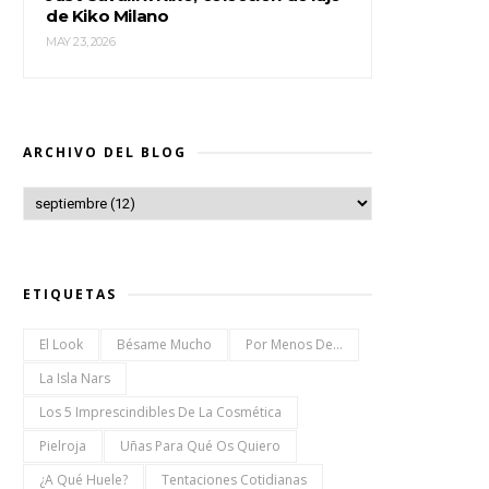
de Kiko Milano
MAY 23, 2026
ARCHIVO DEL BLOG
ETIQUETAS
El Look
Bésame Mucho
Por Menos De...
La Isla Nars
Los 5 Imprescindibles De La Cosmética
Pielroja
Uñas Para Qué Os Quiero
¿a Qué Huele?
Tentaciones Cotidianas