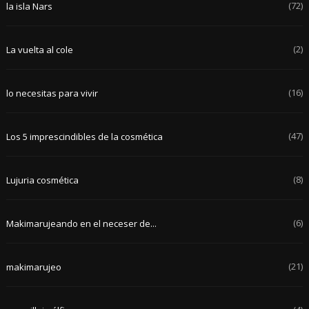
(72)
la isla Nars
(2)
La vuelta al cole
(16)
lo necesitas para vivir
(47)
Los 5 imprescindibles de la cosmética
(8)
Lujuria cosmética
(6)
Makimarujeando en el neceser de...
(21)
makimarujeo