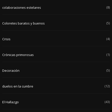
(8)
colaboraciones estelares
(5)
Coloretes baratos y buenos
(4)
Crisis
(1)
Crónicas primorosas
(5)
Decoración
(12)
duelos en la cumbre
(43)
El Hallazgo