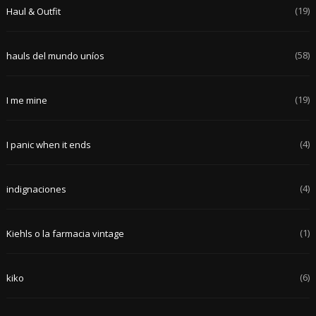
(19)
Haul & Outfit
(58)
hauls del mundo uníos
(19)
I me mine
(4)
I panic when it ends
(4)
indignaciones
(1)
Kiehls o la farmacia vintage
(6)
kiko