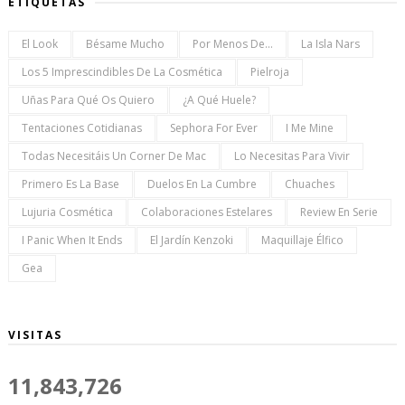
ETIQUETAS
El Look
Bésame Mucho
Por Menos De...
La Isla Nars
Los 5 Imprescindibles De La Cosmética
Pielroja
Uñas Para Qué Os Quiero
¿a Qué Huele?
Tentaciones Cotidianas
Sephora For Ever
I Me Mine
Todas Necesitáis Un Corner De Mac
Lo Necesitas Para Vivir
Primero Es La Base
Duelos En La Cumbre
Chuaches
Lujuria Cosmética
Colaboraciones Estelares
Review En Serie
I Panic When It Ends
El Jardín Kenzoki
Maquillaje Élfico
Gea
VISITAS
11,843,726