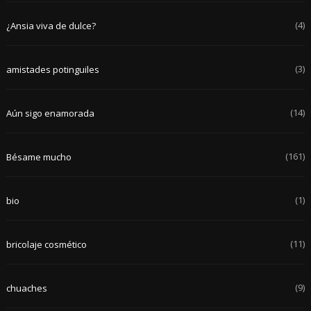
(4)
¿Ansia viva de dulce?
(3)
amistades potinguiles
(14)
Aún sigo enamorada
(161)
Bésame mucho
(1)
bio
(11)
bricolaje cosmético
(9)
chuaches