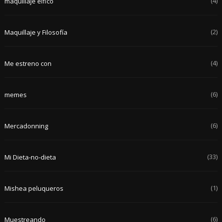
(4)
maquillaje élfico
(2)
Maquillaje y Filosofía
(4)
Me estreno con
(6)
memes
(6)
Mercadonning
(33)
Mi Dieta-no-dieta
(1)
Mishea peluqueros
(6)
Muestreando