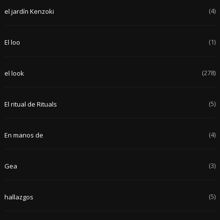
(4)
el jardín Kenzoki
(1)
El loo
(278)
el look
(5)
El ritual de Rituals
(4)
En manos de
(3)
Gea
(5)
hallazgos