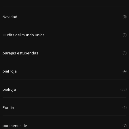
(6)
Navidad
(1)
Outfits del mundo uníos
(3)
parejas estupendas
(4)
piel roja
(33)
pielroja
(1)
Por fin
(7)
por menos de