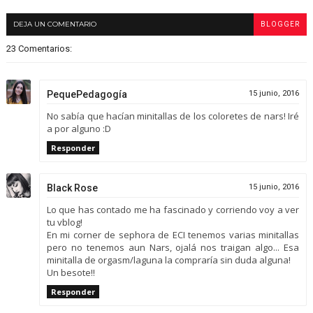
DEJA UN COMENTARIO
BLOGGER
23 Comentarios:
PequePedagogía
15 junio, 2016
No sabía que hacían minitallas de los coloretes de nars! Iré
a por alguno :D
Responder
Black Rose
15 junio, 2016
Lo que has contado me ha fascinado y corriendo voy a ver
tu vblog!
En mi corner de sephora de ECI tenemos varias minitallas
pero no tenemos aun Nars, ojalá nos traigan algo... Esa
minitalla de orgasm/laguna la compraría sin duda alguna!
Un besote!!
Responder