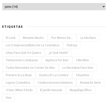
ETIQUETAS
El Look
Bésame Mucho
Por Menos De...
La Isla Nars
Los 5 Imprescindibles De La Cosmética
Pielroja
Uñas Para Qué Os Quiero
¿a Qué Huele?
Tentaciones Cotidianas
Sephora For Ever
I Me Mine
Todas Necesitáis Un Corner De Mac
Lo Necesitas Para Vivir
Primero Es La Base
Duelos En La Cumbre
Chuaches
Lujuria Cosmética
Colaboraciones Estelares
Review En Serie
I Panic When It Ends
El Jardín Kenzoki
Maquillaje Élfico
Gea