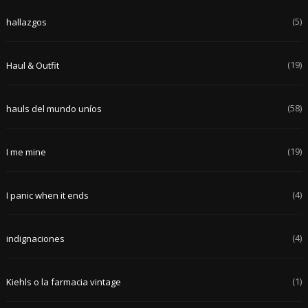
(5)
hallazgos
(19)
Haul & Outfit
(58)
hauls del mundo uníos
(19)
I me mine
(4)
I panic when it ends
(4)
indignaciones
(1)
Kiehls o la farmacia vintage