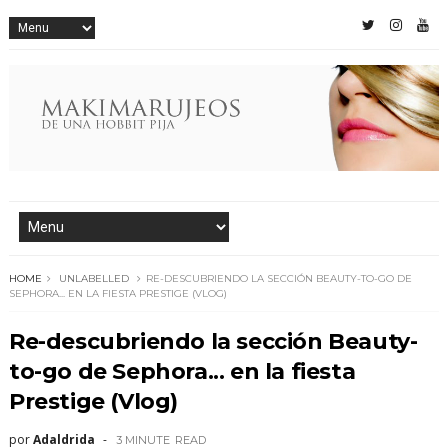
HOME
UNLABELLED
RE-DESCUBRIENDO LA SECCIÓN BEAUTY-TO-GO DE
SEPHORA... EN LA FIESTA PRESTIGE (VLOG)
Re-descubriendo la sección Beauty-
to-go de Sephora... en la fiesta
Prestige (Vlog)
por
Adaldrida
3 MINUTE
READ