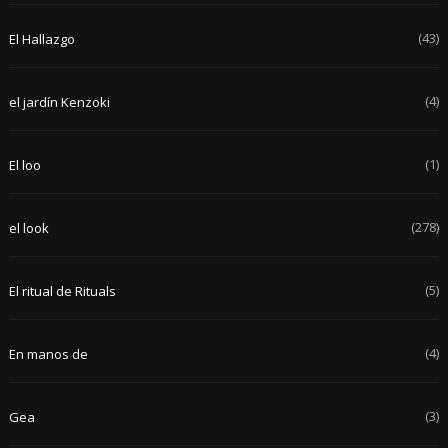
(43)
El Hallazgo
(4)
el jardín Kenzoki
(1)
El loo
(278)
el look
(5)
El ritual de Rituals
(4)
En manos de
(3)
Gea