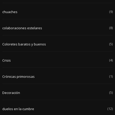
(9)
chuaches
(8)
colaboraciones estelares
(5)
Coloretes baratos y buenos
(4)
Crisis
(1)
Crónicas primorosas
(5)
Decoración
(12)
duelos en la cumbre