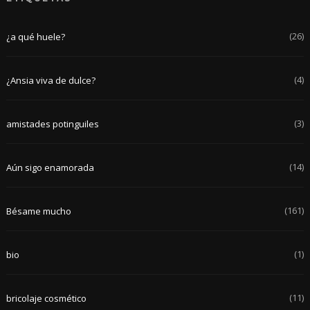
(26)
¿a qué huele?
(4)
¿Ansia viva de dulce?
(3)
amistades potinguiles
(14)
Aún sigo enamorada
(161)
Bésame mucho
(1)
bio
(11)
bricolaje cosmético