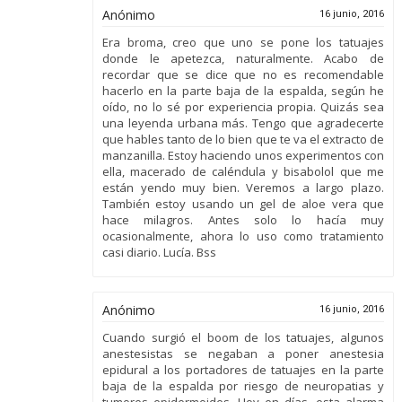
Anónimo
16 junio, 2016
Era broma, creo que uno se pone los tatuajes
donde le apetezca, naturalmente. Acabo de
recordar que se dice que no es recomendable
hacerlo en la parte baja de la espalda, según he
oído, no lo sé por experiencia propia. Quizás sea
una leyenda urbana más. Tengo que agradecerte
que hables tanto de lo bien que te va el extracto de
manzanilla. Estoy haciendo unos experimentos con
ella, macerado de caléndula y bisabolol que me
están yendo muy bien. Veremos a largo plazo.
También estoy usando un gel de aloe vera que
hace milagros. Antes solo lo hacía muy
ocasionalmente, ahora lo uso como tratamiento
casi diario. Lucía. Bss
Anónimo
16 junio, 2016
Cuando surgió el boom de los tatuajes, algunos
anestesistas se negaban a poner anestesia
epidural a los portadores de tatuajes en la parte
baja de la espalda por riesgo de neuropatias y